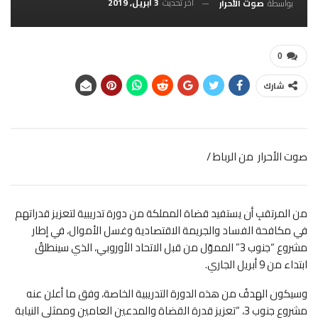
آخر تحديث
3 أبريل, 2019
بواسطة
صوت الأحرار
0
شارك
صوت الأحرار من الرباط /
من المرتقبِ أن يستفيد قضاة المملكة من دورة تدريبية لتعزيز قدراتهم
في مكافحة
الفساد والجريمة الاقتصادية وغسل الأموال، في إطار
مشروع “جنوب 3” المموّل من قبل الاتحاد الأوروبي، الذي سينطلقُ
ابتداء من 9 أبريل الجاري.
وسيكون الهدفُ من هذه الدورة التدريبية الخاصة، وفق ما أعلن عنه
مشروع جنوب 3، “تعزيز قدرة القضاة والمدعين العامين وممثلي النيابة