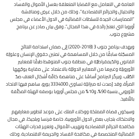
العامة في التعامل مع القضايا المتعلقة بغسل الأموال والفساد
والاحتيال والجرائم الاقتصادية”، وذلكَ من خلال عرضِ ومناقشة
“الممارسات الجيدة للسلطات القضائية في الدول الأعضاء في مجلس
أوروبا التي تعتبرُ رائدة في هذا المجال”، وفق بيان صادر عن برنامج
مشروع جنوب.
ويهدف برنامج جنوب 3 (2018-2020) إلى ضمان استدامة النتائج
المسجّلة سابقًا من خلال المساهمة في تمتين حقوق الإنسان وعلويّة
القانون والدّيمقراطيّة في منطقة جنوب المتوسّط طبقًا للمعايير
الأوروبيّة وغيرها من المعايير الدوليّة بالاعتماد على مقاربة يوجّهها
الطّلب. ويركّز البرنامج أساسًا على مناهضة كافّة أشكال العنف ضدّ
المرأة، وقد رُصدت له ميزانيّة تساوي 3334000 يورو، ساهم فيها الاتحاد
الأوروبي بنسبة 90%، و10% من مجلس أوروبا بوصفه الهيئة المكلّفة
بالتّنفيذ.
وسيكون قضاة المملكة ووكلاء الملك على موعد لتطوير معارفهم
والاحتكاك بتجارب بعض الدول الأوروبية، خاصة فرنسا وبلجيكا، في مجال
مكافحة الجرائم الاقتصادية وتهريب الأموال، وتعزيز قدرات الهيئات
القضائية المتخصصة في مكافحة الفساد والجريمة الاقتصادية، وذلك