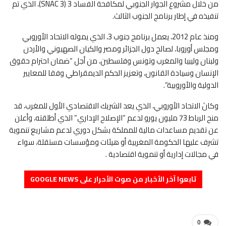
من خلال مشروع الجوار الجنوبي لمكافحة الفساد 3 (SNAC 3)، الذي تم
تنفيذه في إطار برنامج الجنوب الثالث.
ومنذ عام 2012، يعمل برنامج جنوب 3، الذي يموله الاتحاد الأوروبي
ومجلس أوروبا، لصالح دول الجزائر ومصر والكيان الصهيوني والأردن
ولبنان وليبيا والمغرب وتونس وفلسطين، من أجل “ضمان احترام حقوق
الإنسان وسيادة القانون، وتعزيز الحكم الديمقراطي وفقا للمعايير
الدولية والأوروبية”.
وكانَ الاتحاد الأوروبي، الذي يعد الشريك الاقتصادي الأول للمغرب، قد
منح الرباط 73 مليون يورو لدعم “الإصلاح الإداري” الذي أطلقته، وأعلن
عن تقديم مساعدات مالية للمملكة بشكل دوري لدعم مشاريع تنموية
تشرف عليها الحكومة المغربية أو هيئات ومؤسسات مستقلة، سواء
في مجالات إدارية أو تنموية اقتصادية .
تابعوا آخر الأخبار من صوت الأحرار على GOOGLE NEWS
0