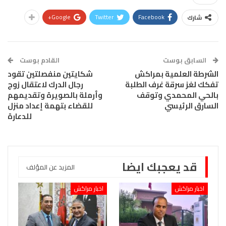
Google+
Twitter
Facebook
شارك
السابق بوست
القادم بوست
الشرطة العلمية بمراكش
شكايتين منفصلتين تقود
تفكك لغز سرقة غرف الطلبة
رجال الدرك لاعتقال زوج
بالحي المحمدي وتوقف
وأرملة بالصويرة وتقديمهم
السارق الرئيسي
للقضاء بتهمة إعداد منزل
للدعارة
قد يعجبك ايضا
المزيد عن المؤلف
اخبار مراكش
اخبار مراكش