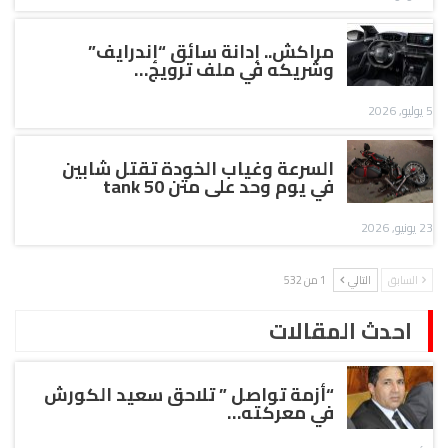
مراكش.. إدانة سائق “إندرايف”
وشريكه في ملف ترويج…
5 يوليو, 2026
السرعة وغياب الخودة تقتل شابين
في يوم وحد على متن tank 50
23 يونيو, 2026
السابق
التالي
1 من 532
احدث المقالات
“أزمة تواصل ” تلاحق سعيد الكورش
في معركته…