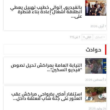
بالفيديو.. الوالي خطيب لهبيل يعطي
انطلاقة أشغال إعادة بناء قنطرة
على…
7 أبريل, 2026
السابق
التالي
1 من 115
حوادث
النيابة العامة بمراكش تحيل لصوص
“فيديو السكين”…
2 أغسطس, 2026
استنفار أمني بضواحي مراكش عقب
العثور على جثة شاب معلقة داخل…
24 يوليو, 2026