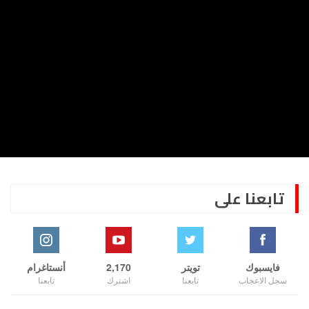
تابعنا على
فايسبوك
تويتر
2,170
أنستاغرام
سجل الاعجاب
تابعنا
اشترك
تابعنا