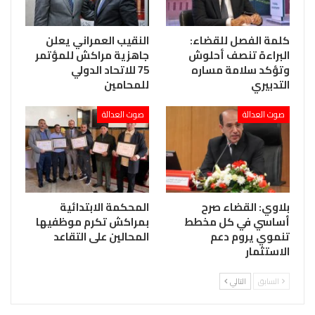
كلمة الفصل للقضاء:
النقيب العمراني يعلن
البراءة تنصف أحلوش
جاهزية مراكش للمؤتمر
وتؤكد سلامة مساره
75 للاتحاد الدولي
التدبيري
للمحامين
صوت العدالة
صوت العدالة
بلاوي: القضاء صرح
المحكمة الابتدائية
أساسي في كل مخطط
بمراكش تكرم موظفيها
تنموي يروم دعم
المحالين على التقاعد
الاستثمار
السابق
التالي