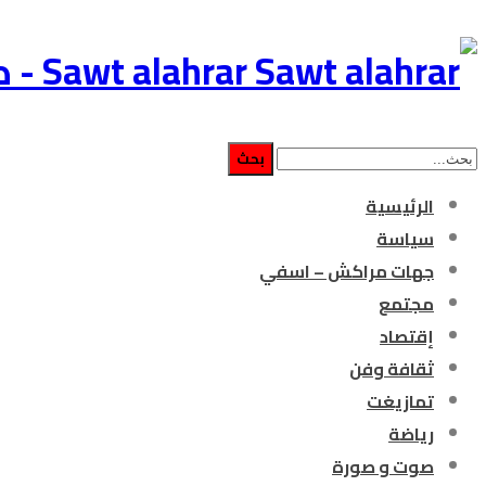
Sawt alahrar - صوت الأحرار جريدة إلكترونية مغربية مستقلة
الرئيسية
سياسة
جهات مراكش – اسفي
مجتمع
إقتصاد
ثقافة وفن
تمازيغت
رياضة
صوت و صورة