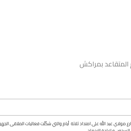
 المتقاعد بمراكش
ع مولاي عبد الله على امتداد ثلاثة أيام والتي شكّلَت فعاليات الملتقى 
السجون و إعادة الإدماج .