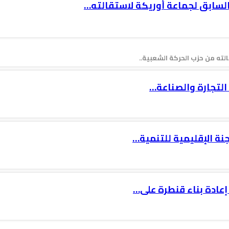
السابق لجماعة أوريكة لاستقالته…
ته من حزب الحركة الشعبية..
جنة الإقليمية للتنمية…
إعادة بناء قنطرة على…