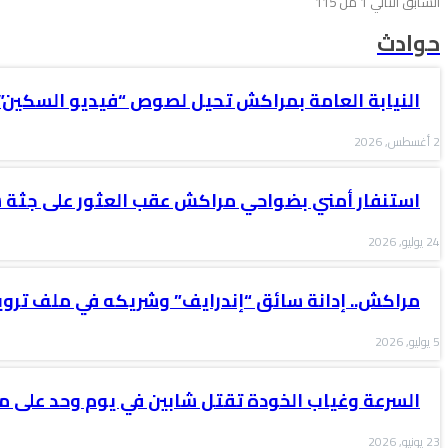
السابق
التالي
1 من 115
حوادث
النيابة العامة بمراكش تحيل لصوص “فيديو السكين”
2 أغسطس, 2026
استنفار أمني بضواحي مراكش عقب العثور على جثة
24 يوليو, 2026
مراكش.. إدانة سائق “إندرايف” وشريكه في ملف ترو
5 يوليو, 2026
السرعة وغياب الخودة تقتل شابين في يوم وحد على متن k 50
23 يونيو, 2026