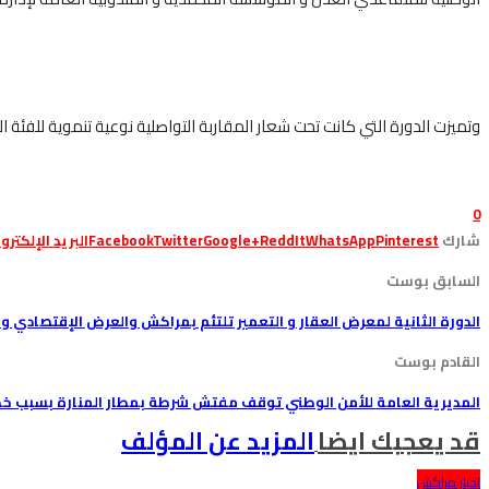
وتميزت الدورة التي كانت تحت شعار المقاربة التواصلية نوعية تنموية للفئة ا
0
شارك
Pinterest
WhatsApp
ReddIt
Google+
Twitter
Facebook
البريد الإلكترو
السابق بوست
الدورة الثانية لمعرض العقار و التعمير تلتئم بمراكش والعرض الإقتصادي و 
القادم بوست
المديرية العامة للأمن الوطني توقف مفتش شرطة بمطار المنارة بسبب خطا
قد يعجبك ايضا
المزيد عن المؤلف
اخبار مراكش