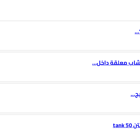
…
 شاب معلقة داخل…
يج…
tan