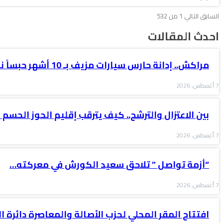
السابق
التالي
1 من 532
احدث المقالات
مراكش.. إدانة حارس سيارات مزيف بـ 10 أشهر حبساً نافذاً
7 أغسطس, 2026
بين الاعتزال والترشح.. كيف يترقب إقليم الحوز الحسم 
7 أغسطس, 2026
“أزمة تواصل ” تلاحق سعيد الكورش في معركته…
7 أغسطس, 2026
افتتاح المقر المحلي لحزب الأصالة والمعاصرة دائرة ال