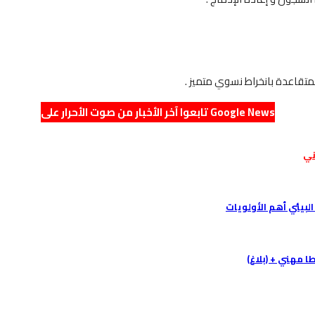
لمتقاعدة بانخراط نسوي متميز .
تابعوا آخر الأخبار من صوت الأحرار على Google News
ني
البيئي أهم الأولويات
 مهني + (بلاغ)