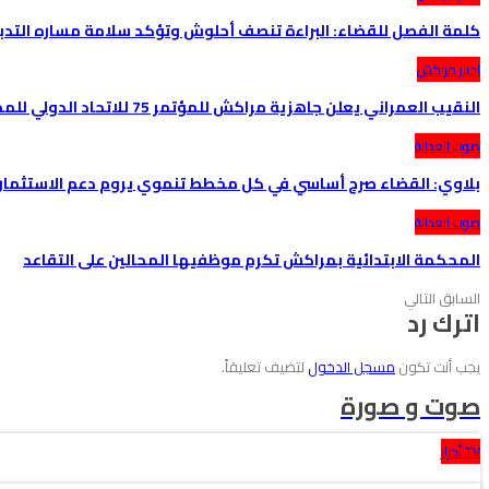
كلمة الفصل للقضاء: البراءة تنصف أحلوش وتؤكد سلامة مساره التدب
اخبار مراكش
النقيب العمراني يعلن جاهزية مراكش للمؤتمر 75 للاتحاد الدولي للمحامين
صوت العدالة
بلاوي: القضاء صرح أساسي في كل مخطط تنموي يروم دعم الاستثمار
صوت العدالة
المحكمة الابتدائية بمراكش تكرم موظفيها المحالين على التقاعد
السابق
التالي
اترك رد
يجب أنت تكون
مسجل الدخول
لتضيف تعليقاً.
صوت و صورة
TV أحرار