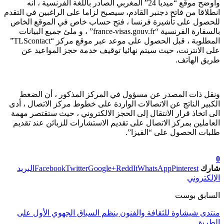
وأوضح موقع “ميديا 24” المغربي الصادر باللغة الفرنسية ، أنه
انطلاقا من فاتح دجنبر القادم، سيصبح لزاما على الراغبين في التقدم
للحصول على تأشيرة فرنسا ، فتح حساب خاص في الموقع الخاص
بالسفارة الفرنسية “france-visas.gouv.fr” ، و ملئ جميع البيانات
المطلوبة ، قبل الحصول على موعد عبر موقع مركز “TLScontact”
على الانترنت، حيث سيتم نهائيا توقيف خدمة حجز المواعيد عن
طريق الهاتف.
ونقل ذات المصدر عن مسؤول في المركز المذكور ، أن الضغط
الكبير الناتج عن الاتصالات الواردة على خطوط مركز الاتصال ، أدى
الى اتخاذ قرار الانتقال إلى الحجز الالكتروني ، حيث ستقتصر مهمة
العاملين بمركز الاتصال على تقديم الاستشارات للزبائن عند تقديم
طلبات الحصول على “الفيزا”.
تابعوا آخر الأخبار من صوت الأحرار على Google News
0
شارك
Pinterest
WhatsApp
ReddIt
Google+
Twitter
Facebook
البريد
الإلكتروني
السابق بوست
منتدى شيشاوة للثقافة والفنون ينظم السباق الجهوي الأول على
الطريق …