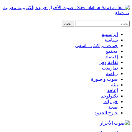
Sawt alahrar - صوت الأحرار جريدة إلكترونية مغربية
مستقلة
الرئيسية
سياسة
جهات مراكش – اسفي
مجتمع
إقتصاد
ثقافة وفن
تمازيغت
رياضة
صوت و صورة
بيئة
إعاقة
تكنولوجيا
حوارات
صحة
خارج الحدود