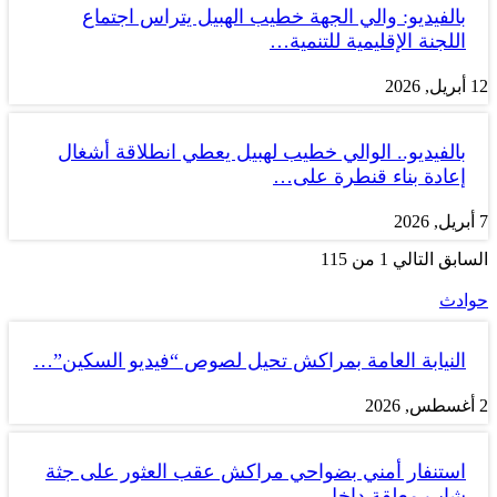
بالفيديو: والي الجهة خطيب الهبيل يتراس اجتماع
اللجنة الإقليمية للتنمية…
12 أبريل, 2026
بالفيديو.. الوالي خطيب لهبيل يعطي انطلاقة أشغال
إعادة بناء قنطرة على…
7 أبريل, 2026
السابق
التالي
1 من 115
حوادث
النيابة العامة بمراكش تحيل لصوص “فيديو السكين”…
2 أغسطس, 2026
استنفار أمني بضواحي مراكش عقب العثور على جثة
شاب معلقة داخل…