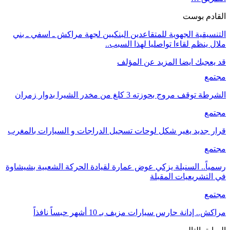
القادم بوست
التنسيقية الجهوية للمتقاعدين البنكيين لجهة مراكش ـ اسفي ـ بني
ملال ينظم لقاءا تواصليا لهذا السبب..
قد يعجبك ايضا
المزيد عن المؤلف
مجتمع
الشرطة توقف مروج بحوزته 3 كلغ من مخدر الشيرا بدوار زمران
مجتمع
قرار جديد يغير شكل لوحات تسجيل الدراجات و السيارات بالمغرب
مجتمع
رسمياً.. السنبلة يزكي عوض عمارة لقيادة الحركة الشعبية بشيشاوة
في التشريعيات المقبلة
مجتمع
مراكش.. إدانة حارس سيارات مزيف بـ 10 أشهر حبساً نافذاً