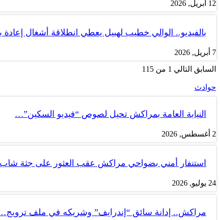
12 أبريل, 2026
بالفيديو.. الوالي خطيب لهبيل يعطي انطلاقة أشغال إعادة
7 أبريل, 2026
السابق
التالي
1 من 115
حوادث
النيابة العامة بمراكش تحيل لصوص “فيديو السكين”…
2 أغسطس, 2026
استنفار أمني بضواحي مراكش عقب العثور على جثة شاب
24 يوليو, 2026
مراكش.. إدانة سائق “إندرايف” وشريكه في ملف ترويج…