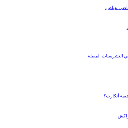
قاضي عياض.
ي التشريعيات المقبلة
ضعية أتكارت؟
مراكش