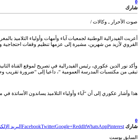
0
شارك
صوت الأحرار ـ وكالات /
أعربت الفيدرالية الوطنية لجمعيات آباء وأمهات وأولياء التلاميذ بالمغ
القروي لأزيد من شهرين، مشيرة إلى عزمها تنظيم وقفات احتجاجية وطن
وأكد نور الدين عكوري، رئيس الفيدرالية في تصريح لموقع القناة الثا
تبقى من مكتسبات المدرسة العمومية “، داعيا إلى “ضرورة تقريب وجه
هذا وأشار عكوري إلى أن “آباء وأولياء التلاميذ يساندون الأساتذة 
تابعوا آخر الأخبار من صوت الأحرار على Google News
0
شارك
Pinterest
WhatsApp
ReddIt
Google+
Twitter
Facebook
البريد الإلك
السابق بوست