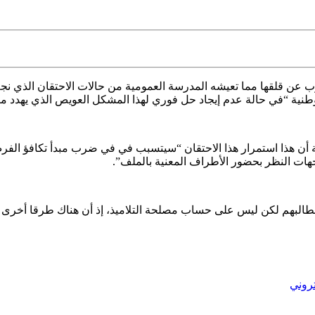
رب عن قلقها مما
تعيشه المدرسة العمومية من حالات الاحتقان الذي نج
ية “في حالة عدم إيجاد حل فوري لهذا المشكل العويص الذي يهدد مصير
نية أن هذا استمرار هذا الاحتقان “سيتسبب في في ضرب مبدأ تكافؤ الف
ات النظر بحضور الأطراف المعنية بالملف”.
في مطالبهم لكن ليس على حساب مصلحة التلاميذ، إذ أن هناك طرقا أخرى
تروني