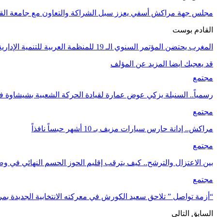
مجلس جهة مراكش أسفي يعزز سبل الشراكة والتعاون مع جامعة ال
القادم بوست
المغرب يحتضن المؤتمر السنوي الـ 19 للمنظمة العربية للتنمية الإدارية
قد يعجبك ايضا
المزيد عن المؤلف
مجتمع
رسمياً.. السنبلة يزكي عوض عمارة لقيادة الحركة الشعبية بشيشاوة ف
مجتمع
مراكش.. إدانة حارس سيارات مزيف بـ 10 أشهر حبساً نافذاً
مجتمع
بين الاعتزال والترشح.. كيف يترقب إقليم الحوز الحسم النهائي في و
مجتمع
“أزمة تواصل ” تلاحق سعيد الكورش في معركته الانتخابية الجديدة ب
السابق
التالي