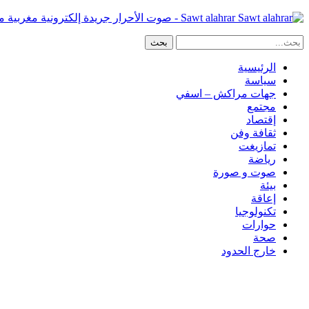
Sawt alahrar - صوت الأحرار جريدة إلكترونية مغربية مستقلة
الرئيسية
سياسة
جهات مراكش – اسفي
مجتمع
إقتصاد
ثقافة وفن
تمازيغت
رياضة
صوت و صورة
بيئة
إعاقة
تكنولوجيا
حوارات
صحة
خارج الحدود