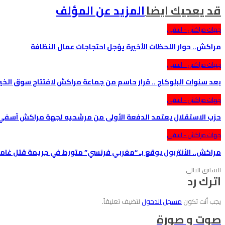
قد يعجبك ايضا
المزيد عن المؤلف
جهات مراكش - اسفي
مراكش.. حوار اللحظات الأخيرة يؤجل احتجاجات عمال النظافة
جهات مراكش - اسفي
بعد سنوات البلوكاج .. قرار حاسم من جماعة مراكش لافتتاح سوق الخير
جهات مراكش - اسفي
حزب الاستقلال يعتمد الدفعة الأولى من مرشحيه لجهة مراكش آسفي ف
جهات مراكش - اسفي
مراكش.. الأنتربول يوقع بـ “مغربي فرنسي” متورط في جريمة قتل غام
السابق
التالي
اترك رد
يجب أنت تكون
مسجل الدخول
لتضيف تعليقاً.
صوت و صورة