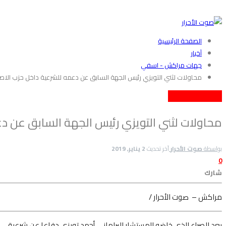
الصفحة الرئيسية
آخبار
جهات مراكش - اسفي
محاولات لثني التويزي رئيس الجهة السابق عن دعمه للشرعية داخل حزب الا
جهات مراكش - اسفي
محاولات لثني التويزي رئيس الجهة السابق عن د
بواسطة
صوت الأحرار
آخر تحديث
2 يناير, 2019
0
شارك
مراكش – صوت الأحرار /
بعد الصراع الذي خاضه المستشار البرلماني أحمد تويزي دفاعا عن شرعية