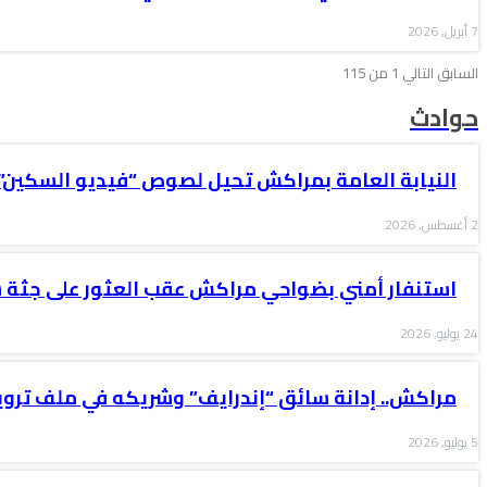
7 أبريل, 2026
السابق
التالي
1 من 115
حوادث
النيابة العامة بمراكش تحيل لصوص “فيديو السكين”
2 أغسطس, 2026
استنفار أمني بضواحي مراكش عقب العثور على جثة
24 يوليو, 2026
مراكش.. إدانة سائق “إندرايف” وشريكه في ملف ترو
5 يوليو, 2026