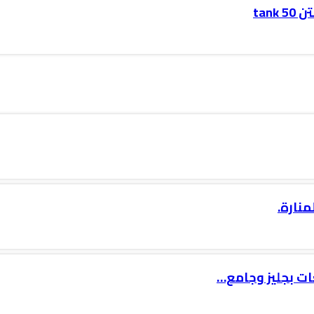
tan
منارة.
ت بجليز وجامع…