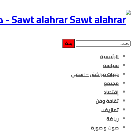
Sawt alahrar - صوت الأحرار جريدة إلكترونية مغربية مستقلة
الرئيسية
سياسة
جهات مراكش – اسفي
مجتمع
إقتصاد
ثقافة وفن
تمازيغت
رياضة
صوت و صورة