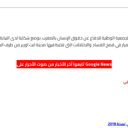
 الوطنية للدفاع عن حقوق الإنسان بالمغرب، بوضع شكاية لدى النيابة ا
رار في فضح الفساد والاختلالات التي تتخبط فيها مدينة ايت اورير من طرف ا
تابعوا آخر الأخبار من صوت الأحرار على Google News
ني
ة 2018