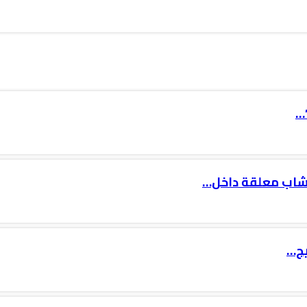
…
 شاب معلقة داخل…
يج…