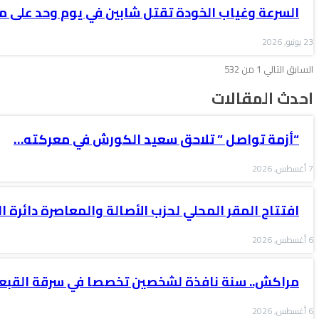
السرعة وغياب الخودة تقتل شابين في يوم وحد على متن k 50
23 يونيو, 2026
السابق
التالي
1 من 532
احدث المقالات
“أزمة تواصل ” تلاحق سعيد الكورش في معركته…
7 أغسطس, 2026
افتتاح المقر المحلي لحزب الأصالة والمعاصرة دائرة ال
6 أغسطس, 2026
مراكش.. سنة نافذة لشخصين تخصصا في سرقة القبعا
6 أغسطس, 2026