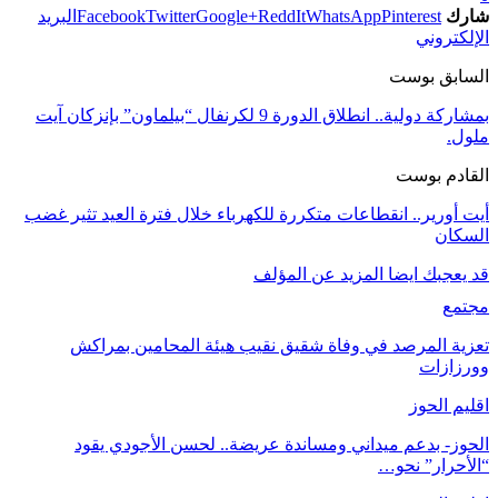
شارك
Pinterest
WhatsApp
ReddIt
Google+
Twitter
Facebook
البريد
الإلكتروني
السابق بوست
بمشاركة دولية.. انطلاق الدورة 9 لكرنفال “بيلماون” بإنزكان آيت
ملول.
القادم بوست
أيت أورير.. انقطاعات متكررة للكهرباء خلال فترة العيد تثير غضب
السكان
قد يعجبك ايضا
المزيد عن المؤلف
مجتمع
تعزية المرصد في وفاة شقيق نقيب هيئة المحامين بمراكش
وورزازات
اقليم الحوز
الحوز- بدعم ميداني ومساندة عريضة.. لحسن الأجودي يقود
“الأحرار” نحو…