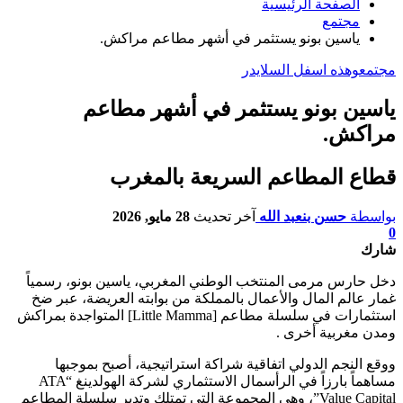
الصفحة الرئيسية
مجتمع
ياسين بونو يستثمر في أشهر مطاعم مراكش.
مجتمع
وهذه اسفل السلايدر
ياسين بونو يستثمر في أشهر مطاعم
مراكش.
قطاع المطاعم السريعة بالمغرب
بواسطة
حسن بنعبد الله
آخر تحديث
28 مايو, 2026
0
شارك
دخل حارس مرمى المنتخب الوطني المغربي، ياسين بونو، رسمياً
غمار عالم المال والأعمال بالمملكة من بوابته العريضة، عبر ضخ
استثمارات في سلسلة مطاعم [Little Mamma] المتواجدة بمراكش
ومدن مغربية أخرى .
ووقع النجم الدولي اتفاقية شراكة استراتيجية، أصبح بموجبها
مساهماً بارزاً في الرأسمال الاستثماري لشركة الهولدينغ “ATA
Value Capital”، وهي المجموعة التي تمتلك وتدير سلسلة المطاعم