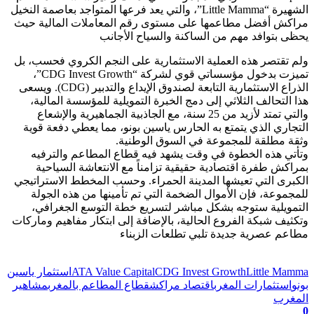
الشهيرة “Little Mamma”، والتي يعد فرعها المتواجد بعاصمة النخيل
مراكش أفضل مطاعمها على مستوى رقم المعاملات المالية حيث
يحظى بتوافد مهم من الساكنة والسياح الأجانب
ولم تقتصر هذه العملية الاستثمارية على النجم الكروي فحسب، بل
تميزت بدخول مؤسساتي قوي لشركة “CDG Invest Growth”،
الذراع الاستثمارية التابعة لصندوق الإيداع والتدبير (CDG). ويسعى
هذا التحالف الثلاثي إلى دمج الخبرة التمويلية للمؤسسة المالية،
والتي تمتد لأزيد من 25 سنة، مع الجاذبية الجماهيرية والإشعاع
التجاري الذي يتمتع به الحارس ياسين بونو، مما يعطي دفعة قوية
وثقة مطلقة للمجموعة في السوق الوطنية.
وتأتي هذه الخطوة في وقت يشهد فيه قطاع المطاعم والترفيه
بمراكش طفرة اقتصادية حقيقية تزامناً مع الانتعاشة السياحية
الكبرى التي تعيشها المدينة الحمراء. وحسب المخطط الاستراتيجي
للمجموعة، فإن الأموال الضخمة التي تم تأمينها من هذه الجولة
التمويلية ستوجه بشكل مباشر لتسريع خطة التوسع الجغرافي،
وتكثيف شبكة الفروع الحالية، بالإضافة إلى ابتكار مفاهيم وماركات
مطاعم عصرية جديدة تلبي تطلعات الزبناء
تابعوا آخر الأخبار من صوت الأحرار على Google News
Little Mamma
CDG Invest Growth
ATA Value Capital
استثمار ياسين
بونو
استثمارات المغرب
اقتصاد مراكش
قطاع المطاعم بالمغرب
مشاهير
المغرب
0