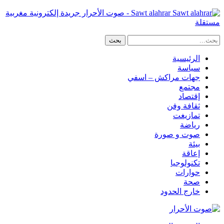
Sawt alahrar - صوت الأحرار جريدة إلكترونية مغربية
مستقلة
الرئيسية
سياسة
جهات مراكش – اسفي
مجتمع
إقتصاد
ثقافة وفن
تمازيغت
رياضة
صوت و صورة
بيئة
إعاقة
تكنولوجيا
حوارات
صحة
خارج الحدود