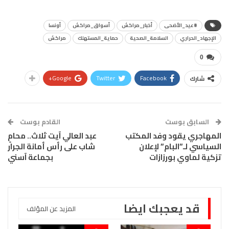
#عيد_الأضحى
أخبار_مراكش
أسواق_مراكش
أونسا
الإجهاد_الحراري
السلامة_الصحية
حماية_المستهلك
مراكش
0
Google+
Twitter
Facebook
شارك
السابق بوست
القادم بوست
المهاجري يقود وفد المكتب
عبد العالي آيت ثلاث.. محامٍ
السياسي لـ”البام” لإعلان
شاب على رأس أمانة الجرار
تزكية لماوي بورزازات
بجماعة آسني
قد يعجبك ايضا
المزيد عن المؤلف