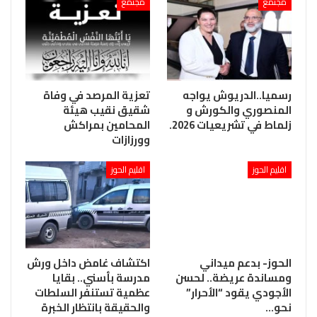
مجتمع
مجتمع
رسميا..الدريوش يواجه
تعزية المرصد في وفاة
المنصوري والكورش و
شقيق نقيب هيئة
زلماط في تشريعيات 2026.
المحامين بمراكش
وورزازات
اقليم الحوز
اقليم الحوز
الحوز- بدعم ميداني
اكتشاف غامض داخل ورش
ومساندة عريضة.. لحسن
مدرسة بأسني.. بقايا
الأجودي يقود “الأحرار”
عظمية تستنفر السلطات
نحو…
والحقيقة بانتظار الخبرة