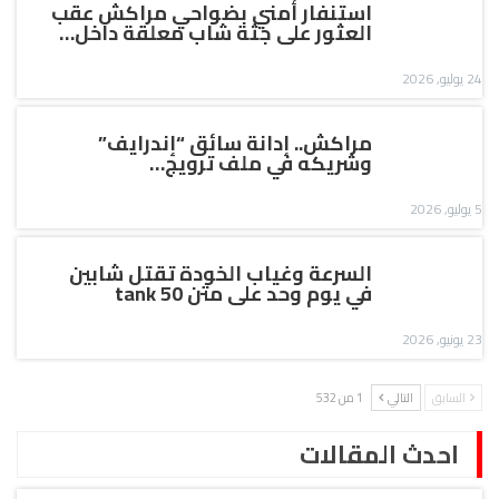
استنفار أمني بضواحي مراكش عقب
العثور على جثة شاب معلقة داخل…
24 يوليو, 2026
مراكش.. إدانة سائق “إندرايف”
وشريكه في ملف ترويج…
5 يوليو, 2026
السرعة وغياب الخودة تقتل شابين
في يوم وحد على متن tank 50
23 يونيو, 2026
السابق
التالي
1 من 532
احدث المقالات