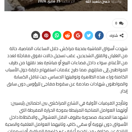
آخر تحديث
25 مايو, 2026
بواسطة
حسن بنعبد الله
0
شارك
شهدت أسواق الماشية بمدينة مراكش، خلال الساعات الماضية، حالة
من الغليان والقلق الشديدين، عقب تسجيل حالات نفوق مفاجئة لعدد
من الأغنام، سواء داخل فضاءات البيع أو مباشرة بعد نقلها من طرف
المواطنين إلى منازلهم، مما طرح علامات استفهام حارقة حول الأسباب
الكامنة وراء هذه الظاهرة وتوقيتها الحساس، حيث تناقل الكسابة
والمواطنون شهادات صادمة عن سقوط مفاجئ للرؤوس دون سابق
إنذار.
وتتأرجح الفرضيات الأولية في الشارع المراكشي بين احتمالين رئيسيين؛
أولهما العوامل المناخية المرتبطة بموجة الحرارة المفرطة التي
تشهدها المدينة، مصحوبة بظروف النقل العشوائي والاكتظاظ داخل
الأسواق دون تهوية أو سقي كافٍ، وثانيهما العوامل العلفية والصحية
الناتجة عن مخاوف من تقديم أعلاف غير خاضعة للمراقبة، أو تسممات