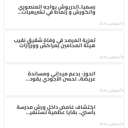
رسميا..الدريوش يواجه المنصوري
والكورش و زلماط في تشريعيات…
9 أغسطس, 2026
تعزية المرصد في وفاة شقيق نقيب
هيئة المحامين بمراكش وورزازات
8 أغسطس, 2026
الحوز- بدعم ميداني ومساندة
عريضة.. لحسن الأجودي يقود…
8 أغسطس, 2026
اكتشاف غامض داخل ورش مدرسة
بأسني.. بقايا عظمية تستنفر…
8 أغسطس, 2026