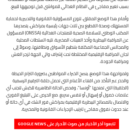
بسبب تغيير مفاجئ في النظام الغذائي للمواشي قبل توجيهها للبيع.
وأمام هذا الوضع المقلق، تتوزع المسؤولية القانونية والتدبيرية لحماية
المستهلك وصحة القطيع بين ثلاث جهات رئيسية بمراكش، يتصدرها
المكتب الوطني للسلامة الصحية للمنتجات الغذائية (ONSSA) المسؤول
عن المراقبة البيطرية وأخذ العينات المخبرية، تليه السلطات المحلية
والمجالس الجماعية المكلفة بتنظيم الأسواق ونظافتها، وصولاً إلى
لجان المراقبة الإقليمية المختلطة تحت إشراف والي الجهة لزجر الغش
ومراقبة الجودة.
ولمواجهة هذا الوضع، ينصح الخبراء المواطنين بضرورة التزام الحيطة
والحذر عبر التأكد من اقتناء الأغنام التي تحمل حلقة الترقيم الرسمية
(الحلقية) التي تمنحها “أونسا”، وفحص الحالة الظاهرية للكبش لتجنب أي
علامات خمول أو إسهال أو تنفس سريع، مع الحرص على التبليغ الفوري
والاتصال بالمصالح البيطرية الإقليمية بمراكش فور الشك في أي حالة أو
عند حدوث نفوق مفاجئ لترتيب الإجراءات القانونية والمخبرية.
تابعوا آخر الأخبار من صوت الأحرار على GOOGLE NEWS