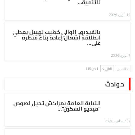
للتنمية…
12 أبريل, 2026
بالفيديو.. الوالي خطيب لهبيل يعطي
انطلاقة أشغال إعادة بناء قنطرة
على…
7 أبريل, 2026
السابق
التالي
1 من 115
حوادث
النيابة العامة بمراكش تحيل لصوص
“فيديو السكين”…
2 أغسطس, 2026