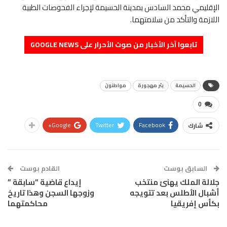
الإقليمي محمد السادس بمدينة الحسيمة لإجراء الفحوصات الطبية
اللازمة والتأكد من سلامتهما.
تابعوا آخر الأخبار من صوت الأحرار على GOOGLE NEWS
الحسيمة
بئر مهجورة
مواطنون
0
Google+
Twitter
Facebook
شارك
السابق بوست
القادم بوست
جلالة الملك يهنئ منتخب
إيداع قاضية ”سابقة ”
أشبال الأطلس بعد تتويجه
وزوجها السجن وهذا تاريخ
بكأس إفريقيا
محاكمتهما