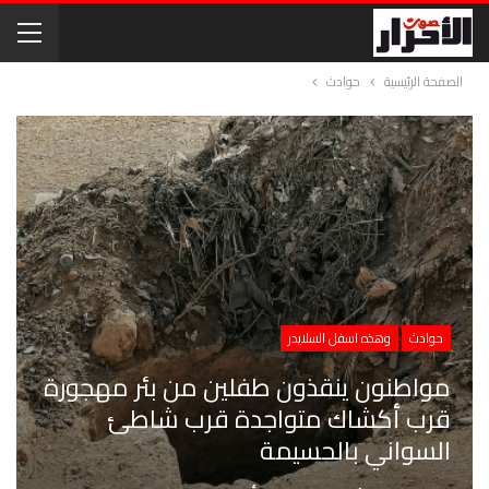
الصفحة الرئيسية
حوادث
حوادث
وهذه اسفل السلايدر
مواطنون ينقذون طفلين من بئر مهجورة
قرب أكشاك متواجدة قرب شاطئ
السواني بالحسيمة