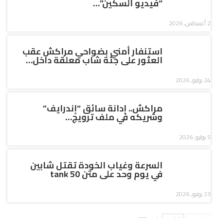
“فيديو السكين”…
2 أغسطس, 2026
استنفار أمني بضواحي مراكش عقب
العثور على جثة شاب معلقة داخل…
24 يوليو, 2026
مراكش.. إدانة سائق “إندرايف”
وشريكه في ملف ترويج…
5 يوليو, 2026
السرعة وغياب الخودة تقتل شابين
في يوم وحد على متن tank 50
23 يونيو, 2026