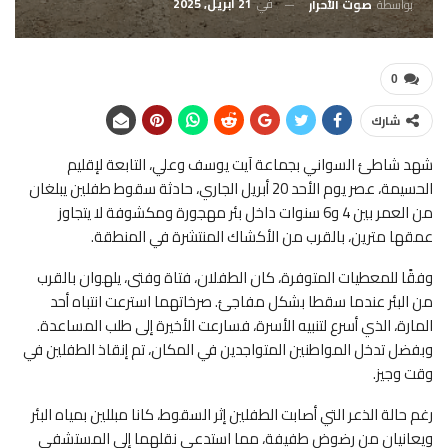
في
21 أبريل, 2025
بواسطة
صوت الأحرار
0
شارك
شهد شاطئ السواني بجماعة آيت يوسف وعلي، التابعة لإقليم
الحسيمة، عصر يوم الأحد 20 أبريل الجاري، حادثة سقوط طفلين يبلغان
من العمر بين 4 و6 سنوات داخل بئر مهجورة ومكشوفة لا يتجاوز
عمقها مترين، بالقرب من الأكشاك المنتشرة في المنطقة.
وفقًا للمعطيات المتوفرة، كان الطفلان، فتاة وفتى، يلهوان بالقرب
من البئر عندما سقطا بشكل مفاجئ. صرخاتهما استرعت انتباه أحد
المارة، الذي أسرع لتنبيه الأسرة، فسارعت الأخيرة إلى طلب المساعدة.
وبفضل تدخل المواطنين المتواجدين في المكان، تم إنقاذ الطفلين في
وقت وجيز.
رغم حالة الذعر التي أصابت الطفلين إثر السقوط، كانا مبللين بمياه البئر
ويعانيان من رضوض طفيفة، مما استدعى نقلهما إلى المستشفى