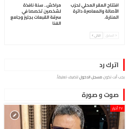
افتتاح المقر المحلي لحزب
مراكش.. سنة نافذة
الأصالة والمعاصرة دائرة
لشخصين تخصصا في
المنارة.
سرقة القبعات بجليز وجامع
الفنا
السابق
التالي
اترك رد
يجب أنت تكون
مسجل الدخول
لتضيف تعليقاً.
صوت و صورة
TV أحرار