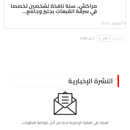
مراكش.. سنة نافذة لشخصين تخصصا
في سرقة القبعات بجليز وجامع…
6 أغسطس, 2026
السابق
التالي
1 من 5٬500
النشرة الإخبارية
اشترك في النشرة الإخبارية لدينا من أجل مواكبة التطورات.