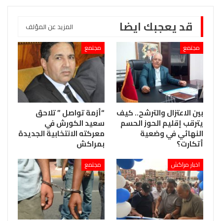
قد يعجبك ايضا
المزيد عن المؤلف
مجتمع
مجتمع
بين الاعتزال والترشح.. كيف
“أزمة تواصل ” تلاحق
يترقب إقليم الحوز الحسم
سعيد الكورش في
النهائي في وضعية
معركته الانتخابية الجديدة
أتكارت؟
بمراكش
اخبار مراكش
مجتمع