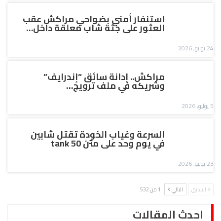
استنفار أمني بضواحي مراكش عقب
العثور على جثة شاب معلقة داخل…
24 يوليو, 2026
مراكش.. إدانة سائق “إندرايف”
وشريكه في ملف ترويج…
5 يوليو, 2026
السرعة وغياب الخودة تقتل شابين
في يوم وحد على متن tank 50
23 يونيو, 2026
السابق
التالي
1 من 532
احدث المقالات