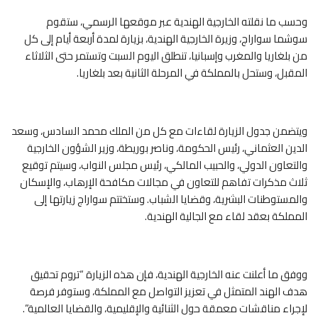
وحسب ما نقلته الخارجية الهندية عبر موقعها الرسمي، ستقوم
سوشما سواراج، وزيرة الخارجية الهندية، بزيارة لمدة أربعة أيام إلى كل
من بلغاريا والمغرب وإسبانيا، تنطلق اليوم السبت وتستمر حتى الثلاثاء
المقبل، وستحل بالمملكة في المرحلة الثانية بعد بلغاريا.
ويتضمن جدول الزيارة لقاءات مع كل من الملك محمد السادس، وسعد
الدين العثماني، رئيس الحكومة، وناصر بوريطة، وزير الشؤون الخارجية
والتعاون الدولي، والحبيب المالكي، رئيس مجلس النواب، وسيتم توقيع
ثلاث مذكرات تفاهم للتعاون في مجالات مكافحة الإرهاب، والإسكان
والمستوطنات البشرية، وقضايا الشباب. وستختتم سواراج زيارتها إلى
المملكة بعقد لقاء مع الجالية الهندية.
ووفق ما أعلنت عنه الخارجية الهندية، فإن هذه الزيارة “تروم تحقيق
هدف الهند المتمثل في تعزيز التواصل مع المملكة، وستوفر فرصة
لإجراء مناقشات معمقة حول الثنائية والإقليمية، والقضايا العالمية”.