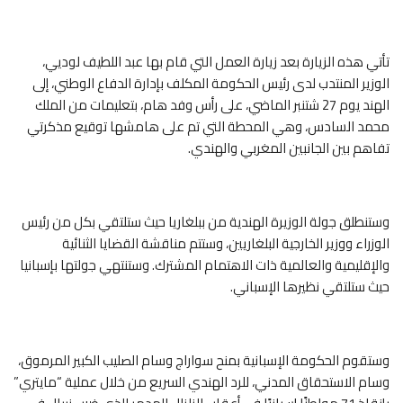
تأتي هذه الزيارة بعد زيارة العمل التي قام بها عبد اللطيف لوديي،
الوزير المنتدب لدى رئيس الحكومة المكلف بإدارة الدفاع الوطني، إلى
الهند يوم 27 شتنبر الماضي، على رأس وفد هام، بتعليمات من الملك
محمد السادس، وهي المحطة التي تم على هامشها توقيع مذكرتي
تفاهم بين الجانبين المغربي والهندي.
وستنطلق جولة الوزيرة الهندية من ببلغاريا حيث ستلتقي بكل من رئيس
الوزراء ووزير الخارجية البلغاريين، وستتم مناقشة القضايا الثنائية
والإقليمية والعالمية ذات الاهتمام المشترك. وستنتهي جولتها بإسبانيا
حيث ستلتقي نظيرها الإسباني.
وستقوم الحكومة الإسبانية بمنح سواراج وسام الصليب الكبير المرموق،
وسام الاستحقاق المدني، للرد الهندي السريع من خلال عملية “مايتري”