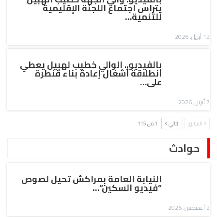
يتراس اجتماع اللجنة الإقليمية
للتنمية…
12 أبريل, 2026
بالفيديو.. الوالي خطيب لهبيل يعطي
انطلاقة أشغال إعادة بناء قنطرة
على…
7 أبريل, 2026
السابق
التالي
1 من 115
حوادث
النيابة العامة بمراكش تحيل لصوص
“فيديو السكين”…
2 أغسطس, 2026