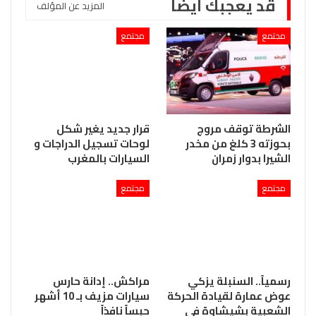
قد يعجبك ايضا
المزيد عن المؤلف
مجتمع
مجتمع
الشرطة توقف مروج
قرار جديد يغير شكل
بحوزته 3 كلغ من مخدر
لوحات تسجيل الدراجات و
الشيرا بدوار زمران
السيارات بالمغرب
مجتمع
مجتمع
رسمياً.. السنبلة يزكي
مراكش.. إدانة حارس
عوض عمارة لقيادة الحركة
سيارات مزيف بـ 10 أشهر
الشعبية بشيشاوة في
حبساً نافذاً