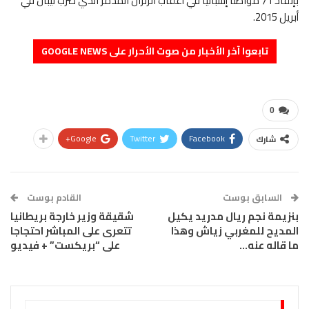
بإنقاذ 71 مواطنًا إسبانيًا في أعقاب الزلزال المدمر الذي ضرب نيبال في
أبريل 2015.
تابعوا آخر الأخبار من صوت الأحرار على GOOGLE NEWS
0
Google+
Twitter
Facebook
شارك
السابق بوست
القادم بوست
بنزيمة نجم ريال مدريد يكيل
شقيقة وزير خارجة بريطانيا
المديح للمغربي زياش وهذا
تتعرى على المباشر احتجاجا
ما قاله عنه…
على “بريكست” + فيديو