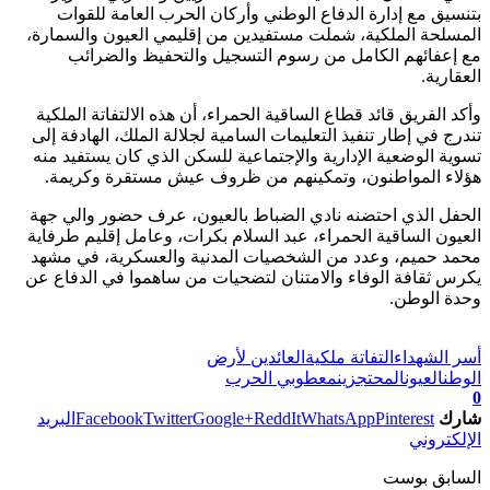
بتنسيق مع إدارة الدفاع الوطني وأركان الحرب العامة للقوات
المسلحة الملكية، شملت مستفيدين من إقليمي العيون والسمارة،
مع إعفائهم الكامل من رسوم التسجيل والتحفيظ والضرائب
العقارية.
وأكد الفريق قائد قطاع الساقية الحمراء، أن هذه الالتفاتة الملكية
تندرج في إطار تنفيذ التعليمات السامية لجلالة الملك، الهادفة إلى
تسوية الوضعية الإدارية والإجتماعية للسكن الذي كان يستفيد منه
هؤلاء المواطنون، وتمكينهم من ظروف عيش مستقرة وكريمة.
الحفل الذي احتضنه نادي الضباط بالعيون، عرف حضور والي جهة
العيون الساقية الحمراء، عبد السلام بكرات، وعامل إقليم طرفاية
محمد حميم، وعدد من الشخصيات المدنية والعسكرية، في مشهد
يكرس ثقافة الوفاء والامتنان لتضحيات من ساهموا في الدفاع عن
وحدة الوطن.
تابعوا آخر الأخبار من صوت الأحرار على Google News
أسر الشهداء
التفاتة ملكية
العائدين لأرض
الوطن
العيون
المحتجزين
معطوبي الحرب
0
شارك
Pinterest
WhatsApp
ReddIt
Google+
Twitter
Facebook
البريد
الإلكتروني
السابق بوست