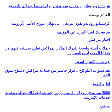
شبهة تزوير وثائق وأختام رسمية تجر برلماني بطنجة إلى التحقيق
القادم بوست
كرستيانو رونالدو يقود البرتغال إلى نهائي دوري الأمم الأوروبية
قد يعجبك ايضا
المزيد عن المؤلف
اخبار مراكش
حملات أمنية واسعة للدرك الملكي بمراكش تطيح بمشتبه فيهم في
قضايا المخدرات والقمار…
جهات مراكش - اسفي
بعد سنوات البلوكاج .. قرار حاسم من جماعة مراكش لافتتاح سوق
الخير
اقليم الحوز
5000 نسمة في عزلة رقمية.. رئيس جماعة إيجوكاك يطالب بتجويد
خدمات الإنترنيت
مجتمع