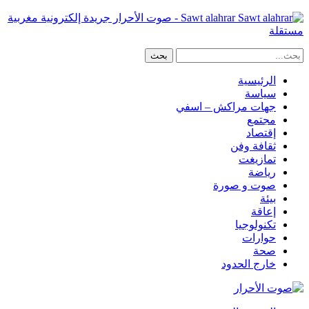
Sawt alahrar - صوت الأحرار جريدة إلكترونية مغربية
مستقلة
الرئيسية
سياسة
جهات مراكش – اسفي
مجتمع
إقتصاد
ثقافة وفن
تمازيغت
رياضة
صوت و صورة
بيئة
إعاقة
تكنولوجيا
حوارات
صحة
خارج الحدود