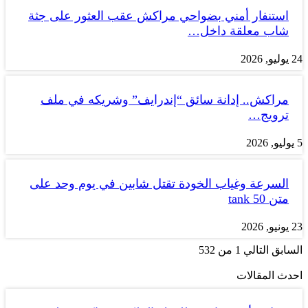
استنفار أمني بضواحي مراكش عقب العثور على جثة
شاب معلقة داخل…
24 يوليو, 2026
مراكش.. إدانة سائق “إندرايف” وشريكه في ملف
ترويج…
5 يوليو, 2026
السرعة وغياب الخودة تقتل شابين في يوم وحد على
متن tank 50
23 يونيو, 2026
السابق
التالي
1 من 532
احدث المقالات