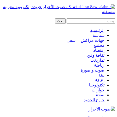
Sawt alahrar - صوت الأحرار جريدة إلكترونية مغربية
مستقلة
الرئيسية
سياسة
جهات مراكش – اسفي
مجتمع
إقتصاد
ثقافة وفن
تمازيغت
رياضة
صوت و صورة
بيئة
إعاقة
تكنولوجيا
حوارات
صحة
خارج الحدود