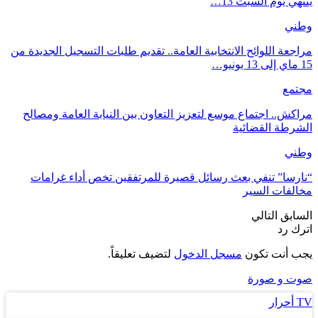
ينتهي يوم السبت 13…
وطني
مراجعة اللوائح الانتخابية العامة.. تقديم طلبات التسجيل الجديدة من
15 ماي إلى 13 يونيو…
مجتمع
مراكش.. اجتماع موسع لتعزيز التعاون بين النيابة العامة ومصالح
الشرطة القضائية
وطني
“نارسا” تنفي بعث رسائل قصيرة للمرتفقين تخص أداء غرامات
مخالفات السير
السابق
التالي
اترك رد
يجب أنت تكون
مسجل الدخول
لتضيف تعليقاً.
صوت و صورة
TV أحرار