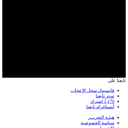
تابعنا على
فايسبوك
سجل الاعجاب
تويتر
تابعنا
2,170
اشترك
أنستاغرام
تابعنا
هيئـة التحريــر
سياسة الخصوصية