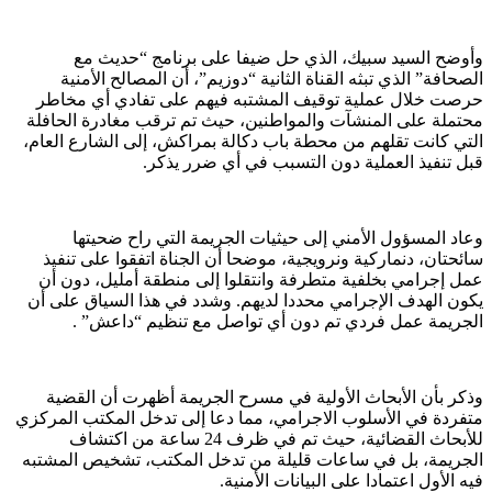
وأوضح السيد سبيك، الذي حل ضيفا على برنامج “حديث مع
الصحافة” الذي تبثه القناة الثانية “دوزيم”، أن المصالح الأمنية
حرصت خلال عملية توقيف المشتبه فيهم على تفادي أي مخاطر
محتملة على المنشآت والمواطنين، حيث تم ترقب مغادرة الحافلة
التي كانت تقلهم من محطة باب دكالة بمراكش، إلى الشارع العام،
قبل تنفيذ العملية دون التسبب في أي ضرر يذكر.
وعاد المسؤول الأمني إلى حيثيات الجريمة التي راح ضحيتها
سائحتان، دنماركية ونرويجية، موضحا أن الجناة اتفقوا على تنفيذ
عمل إجرامي بخلفية متطرفة وانتقلوا إلى منطقة أمليل، دون أن
يكون الهدف الإجرامي محددا لديهم. وشدد في هذا السياق على أن
الجريمة عمل فردي تم دون أي تواصل مع تنظيم “داعش” .
وذكر بأن الأبحاث الأولية في مسرح الجريمة أظهرت أن القضية
متفردة في الأسلوب الاجرامي، مما دعا إلى تدخل المكتب المركزي
للأبحاث القضائية، حيث تم في ظرف 24 ساعة من اكتشاف
الجريمة، بل في ساعات قليلة من تدخل المكتب، تشخيص المشتبه
فيه الأول اعتمادا على البيانات الأمنية.