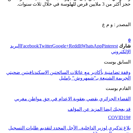
حجز أكثر من 3 ملايين قرص للهلوسة في خلال ثلاث سنوات.
المصدر : و م ع
تابعوا آخر الأخبار من صوت الأحرار على Google News
0
شارك
Pinterest
WhatsApp
ReddIt
Google+
Twitter
Facebook
البريد
الإلكتروني
السابق بوست
وقفة تضامنية بأكادير مع عائلات السائحتين الاسكندنافيتين ضحيتي
الجريمة الشنيعة بـ”شمهروش” بإمليل
القادم بوست
القضاء الجزائري يقضي بعقوبة الاعدام في حق مواطن مغربي
قد يعجبك ايضا
المزيد عن المؤلف
COVID19#
بلاغ تذكيري لوزير الداخلية.. الأجل المحدد لتقديم طلبات التسجيل