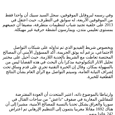
وفي رسمه لبروفايل الموقوفين، سجل السيد سبيك أن واحدا فقط
من الموقوفين الأربعة، له سوابق في التطرف، حيث اعتقل في
2013 على خلفية تجنيد شباب لتنظيمات متطرفة، مضيفا أن جميعهم
بمستوى تعليمي متدن، ويمارسون أنشطة حرفية غير مهيكلة.
وبخصوص شريط الفيديو الذي تم تداوله على شبكات التواصل
الاجتماعي، بزعم أنه يوثق الجريمة، أكد المسؤول الأمني أن المصالح
المختصة تعاطت مع الشريط بالجدية اللازمة، حيث أحيل على مختبر
تحليل الاثار التكنولوجية مذكرا بأن البحث في هذه القضايا ليس من
بالسهولة بمكان. وقال إن الخبرة التقنية تجري على قدم وساق تحت
إشراف النيابة العامة، وسيتم التواصل مع الرأي العام بشأن النتائج
القطعية للخبرة.
وارتباطا بالموضوع ذاته، اعتبر المتحدث أن العودة المفترضة
للمقاتلين المغاربة في صفوف “داعش” من ساحات القتال في
سوريا والعراق يشكل تحديا بالنسبة للمصالح الأمنية، مشيرا إلى أن
هناك 1692 مقاتلا مغربيا ينتمون إلى التنظيم الإرهابي تم اعتراض
242 عائدا منهم .