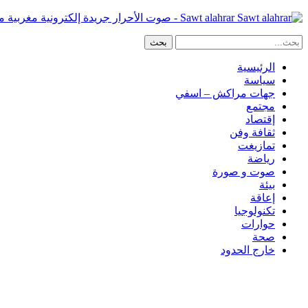
Sawt alahrar - صوت الأحرار جريدة إلكترونية مغربية مستقلة
الرئيسية
سياسة
جهات مراكش – اسفي
مجتمع
إقتصاد
ثقافة وفن
تمازيغت
رياضة
صوت و صورة
بيئة
إعاقة
تكنولوجيا
حوارات
صحة
خارج الحدود