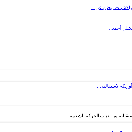
 مراكشيات يبحثن عن…
شكيلي أحمد…
أوريكة لاستقالته…
تقالته من حزب الحركة الشعبية..