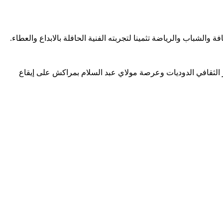
لشباب والرياضة تثمينا لتجربته الفنية الحافلة بالابداع والعطاء.
 المغربي تتواصل طيلة يومي السبت والأحد 26_27 أكتوبر 2019 بالقاعة الصغرى للمركز الثقافي الدوديات وعرصة مولاي عبد السلام بمراكش على إيقاع