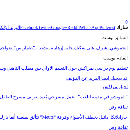
تابعوا آخر الأخبار من صوت الأحرار على Google News
0
شارك
Pinterest
WhatsApp
ReddIt
Google+
Twitter
Facebook
البريد الإلك
السابق بوست
الحموشي يشرف على تفكيك خلية إرهابية تنشط بـ”طماريس” ضواحي ال
القادم بوست
تنظيم يوم دراسي بمراكش حول التعليم الاولي بين مطلب التاهيل وس
قد يعجبك ايضا
المزيد عن المؤلف
اخبار مراكش
“الموتشو في مدينة اللعب”.. عمل مسرحي يُعيد تعريف مسرح الطفل
ثقافة وفن
جازابلانكا: دانيل يخطف الأضواء وفرقة “Meute” تتألق بمنصة أنفا بارك
ثقافة وفن