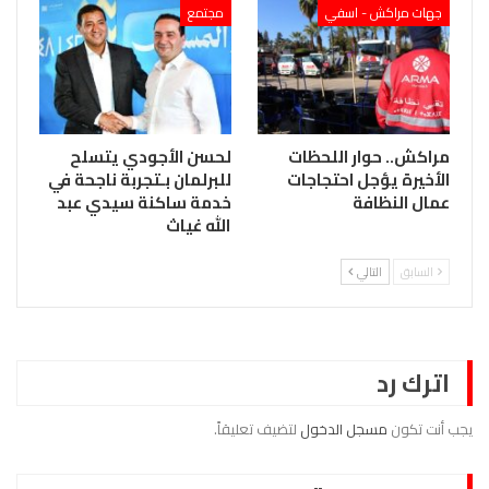
جهات مراكش - اسفي
مجتمع
مراكش.. حوار اللحظات
لحسن الأجودي يتسلح
الأخيرة يؤجل احتجاجات
للبرلمان بـتجربة ناجحة في
عمال النظافة
خدمة ساكنة سيدي عبد
الله غياث
السابق
التالي
اترك رد
يجب أنت تكون
مسجل الدخول
لتضيف تعليقاً.