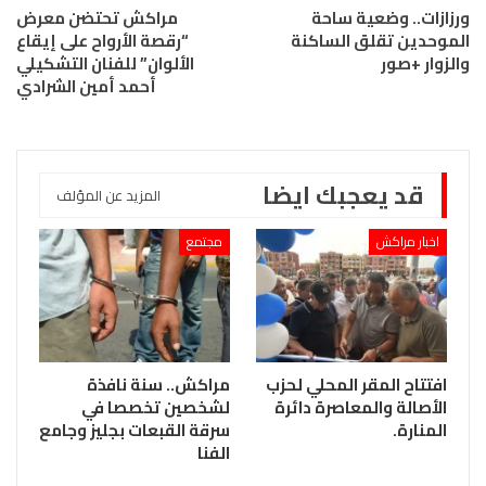
ورزازات.. وضعية ساحة
مراكش تحتضن معرض
الموحدين تقلق الساكنة
“رقصة الأرواح على إيقاع
والزوار +صور
الألوان” للفنان التشكيلي
أحمد أمين الشرادي
قد يعجبك ايضا
المزيد عن المؤلف
اخبار مراكش
مجتمع
افتتاح المقر المحلي لحزب
مراكش.. سنة نافذة
الأصالة والمعاصرة دائرة
لشخصين تخصصا في
المنارة.
سرقة القبعات بجليز وجامع
الفنا