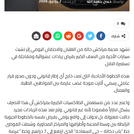
آخر تحديث
2 يوليو, 2026
بواسطة
حسن بنعبد الله
0
شارك
تشهد مدينة مراكش حالة من الغليان والاحتقان اليومي إثر تشبث
سيارات الأجرة من الصنف الكبير بفرض زيادات عشوائية ومفاجئة في
تسعيرة النقل.
هذه الخطوة الأحادية، التي تمت خارج أي إطار قانوني ودون صدور قرار
عاملي رسمي، أثارت موجة غضب عارمة بين المواطنين، الطلبة،
والعمال.
واعتبر عدد من مستعملي الطاكسيات الكبيرة بمراكش أن هذا التصرف
يشكل ابتزازاً مفضوحا لأنه غير قانوني .ولم تعد هذه الزيادات مجرد
حالات معزولة، بل تحولت إلى واقع يومي يفرض نفسه بالخطوط الحيوية
الرابطة بين وسط المدينة وأطرافها والمراكز المجاورة. وشملت الفوضى
خط “باب دكالة – حي السعادة” الذي ارتفع إلى 7 دراهم، وخط “عرصة