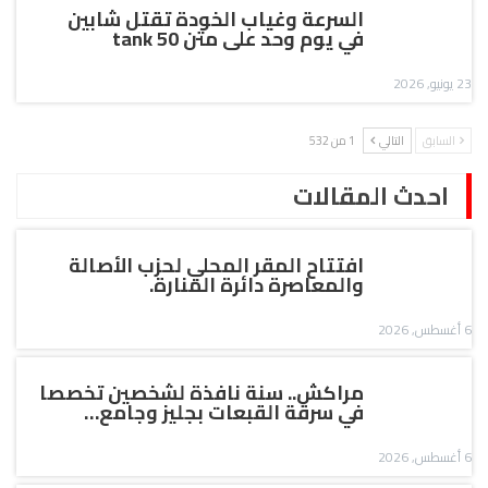
السرعة وغياب الخودة تقتل شابين
في يوم وحد على متن tank 50
23 يونيو, 2026
السابق
التالي
1 من 532
احدث المقالات
افتتاح المقر المحلي لحزب الأصالة
والمعاصرة دائرة المنارة.
6 أغسطس, 2026
مراكش.. سنة نافذة لشخصين تخصصا
في سرقة القبعات بجليز وجامع…
6 أغسطس, 2026