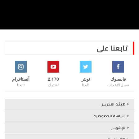
تابعنا على
فايسبوك
تويتر
2,170
أنستاغرام
سجل الاعجاب
تابعنا
اشترك
تابعنا
هيئـة التحريــر
سياسة الخصوصية
للإشهــار