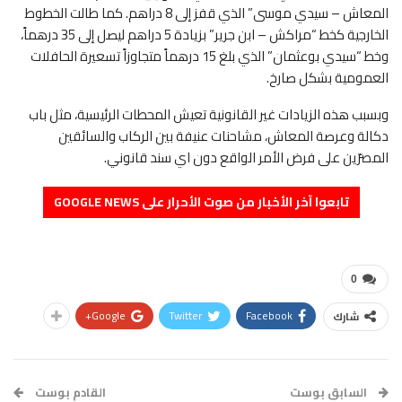
المعاش – سيدي موسى” الذي قفز إلى 8 دراهم. كما طالت الخطوط
الخارجية كخط “مراكش – ابن جرير” بزيادة 5 دراهم ليصل إلى 35 درهماً،
وخط “سيدي بوعثمان” الذي بلغ 15 درهماً متجاوزاً تسعيرة الحافلات
العمومية بشكل صارخ.
وبسبب هذه الزيادات غير القانونية تعيش المحطات الرئيسية، مثل باب
دكالة وعرصة المعاش، مشاحنات عنيفة بين الركاب والسائقين
المصرّين على فرض الأمر الواقع دون اي سند قانوني.
تابعوا آخر الأخبار من صوت الأحرار على GOOGLE NEWS
0
Google+
Twitter
Facebook
شارك
السابق بوست
القادم بوست