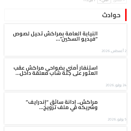
حوادث
النيابة العامة بمراكش تحيل لصوص
“فيديو السكين”…
2 أغسطس, 2026
استنفار أمني بضواحي مراكش عقب
العثور على جثة شاب معلقة داخل…
24 يوليو, 2026
مراكش.. إدانة سائق “إندرايف”
وشريكه في ملف ترويج…
5 يوليو, 2026