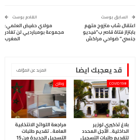
السابق بوست
القادم بوست
اعتقال شاب متزوج متهم
مولاي حفيض العلمي:
بابتزاز فتاة قاصر ب”فيديو
مجموعة بومبارديي لن تغادر
جنسي” ضواحي مراكش
المغرب
قد يعجبك ايضا
المزيد عن المؤلف
COVID19#
وطني
بلاغ تذكيري لوزير
مراجعة اللوائح الانتخابية
الداخلية.. الأجل المحدد
العامة.. تقديم طلبات
لتقديم طلبات التسجيل
التسجيل الجديدة من 15