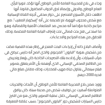
وجاء في بلاغ للمديرية العامة للأمن الوطني أنها تؤكد، تنويرا للرأي
العام الوطني والدولي وإعمالا لحق الجواب المكفول قانونا، أنها
اطلعت خلال الأسبوع المنصرم على حوار صحفي أجرته القناة الإسبانية
مع شخص محجوب الهوية، تم تقديمه على أنه “إسكوبار المغرب”، مع
مزاعم كاذبة مؤداها أنه محصن ضد المتابعات الأمنية والقضائية، وهو
ما استدعى فتح بحث قضائي تحت إشراف النيابة العامة المختصة، وذلك
للتحقق من هذه المزاعم والادعاءات.
وأضاف البلاغ ذاته أن إجراءات البحث المنجز في إطار هذه القضية مكنت
من تشخيص هوية “البارون” المزعوم، والذي اتضح أنه حارس عرضي في
مرآب للسيارات، وأن إدلاءه بتلك التصريحات الكاذبة كان بإيعاز وتحريض
من الطاقم الصحفي الإسباني، الذي أوهمه بأن الأمر يتعلق بتصوير
فيلم سينمائي يتناول حياة مهرب للمخدرات، وذلك مقابل مبلغ مالي
قدره 2000 درهم.
وورد ضمن بلاغ المديرية العامة للأمن الوطني أن الأبحاث والتحريات
المتواصلة أسفرت عن توقيف شخص من مدينة سبتة، كان يرافق
الطاقم الصحفي الإسباني خلال عملية التصوير، والذي هو من اقترح
حارس السيارات لتشخيص دور “البارون المزعوم”، بسبب علاقة المعرفة