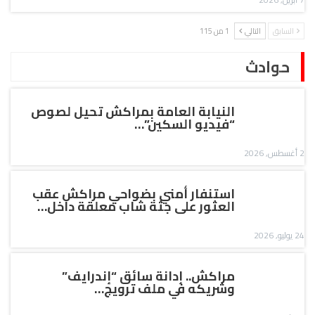
السابق
التالي
1 من 115
حوادث
النيابة العامة بمراكش تحيل لصوص
“فيديو السكين”…
2 أغسطس, 2026
استنفار أمني بضواحي مراكش عقب
العثور على جثة شاب معلقة داخل…
24 يوليو, 2026
مراكش.. إدانة سائق “إندرايف”
وشريكه في ملف ترويج…