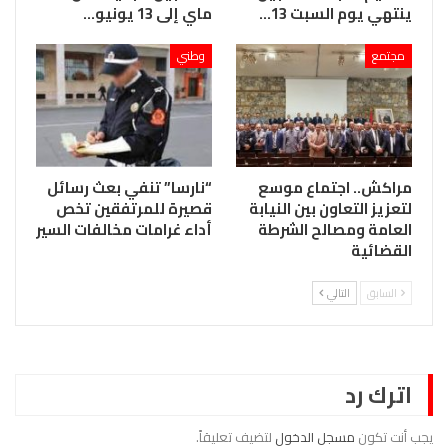
ينتهي يوم السبت 13…
ماي إلى 13 يونيو…
مجتمع
وطني
مراكش.. اجتماع موسع
“نارسا” تنفي بعث رسائل
لتعزيز التعاون بين النيابة
قصيرة للمرتفقين تخص
العامة ومصالح الشرطة
أداء غرامات مخالفات السير
القضائية
السابق
التالي
اترك رد
يجب أنت تكون
مسجل الدخول
لتضيف تعليقاً.