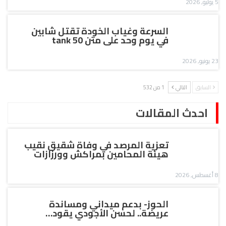
5 يوليو, 2026
السرعة وغياب الخودة تقتل شابين
في يوم وحد على متن tank 50
23 يونيو, 2026
السابق
التالي
1 من 532
احدث المقالات
تعزية المرصد في وفاة شقيق نقيب
هيئة المحامين بمراكش وورزازات
8 أغسطس, 2026
الحوز- بدعم ميداني ومساندة
عريضة.. لحسن الأجودي يقود…