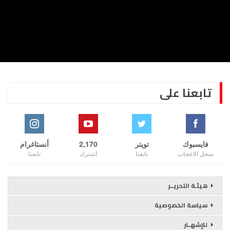
تابعنا على
فايسبوك
تويتر
2,170
أنستاغرام
سجل الاعجاب
تابعنا
اشترك
تابعنا
هيئـة التحريــر
سياسة الخصوصية
للإشهــار