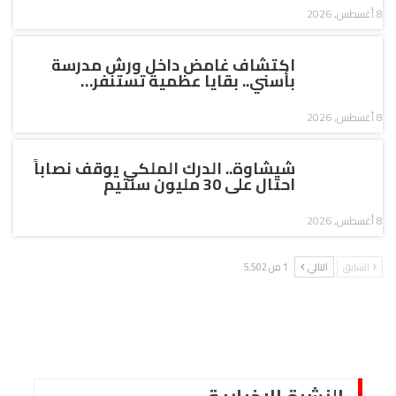
8 أغسطس, 2026
اكتشاف غامض داخل ورش مدرسة
بأسني.. بقايا عظمية تستنفر…
8 أغسطس, 2026
شيشاوة.. الدرك الملكي يوقف نصاباً
احتال على 30 مليون سنتيم
8 أغسطس, 2026
السابق
التالي
1 من 5٬502