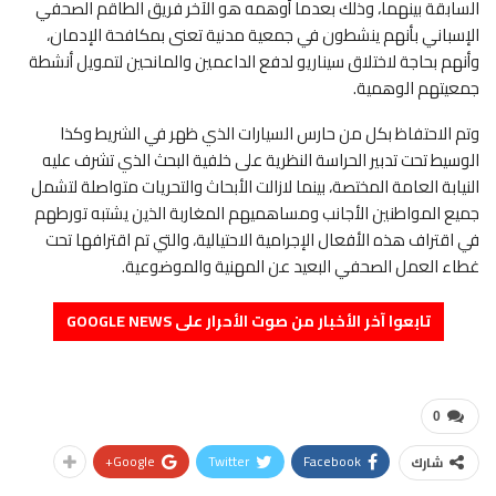
السابقة بينهما، وذلك بعدما أوهمه هو الآخر فريق الطاقم الصحفي
الإسباني بأنهم ينشطون في جمعية مدنية تعنى بمكافحة الإدمان،
وأنهم بحاجة لاختلاق سيناريو لدفع الداعمين والمانحين لتمويل أنشطة
جمعيتهم الوهمية.
وتم الاحتفاظ بكل من حارس السيارات الذي ظهر في الشريط وكذا
الوسيط تحت تدبير الحراسة النظرية على خلفية البحث الذي تشرف عليه
النيابة العامة المختصة، بينما لازالت الأبحاث والتحريات متواصلة لتشمل
جميع المواطنين الأجانب ومساهميهم المغاربة الذين يشتبه تورطهم
في اقتراف هذه الأفعال الإجرامية الاحتيالية، والتي تم اقترافها تحت
غطاء العمل الصحفي البعيد عن المهنية والموضوعية.
تابعوا آخر الأخبار من صوت الأحرار على GOOGLE NEWS
0
Google+
Twitter
Facebook
شارك