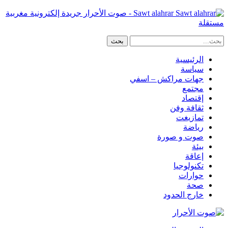
Sawt alahrar - صوت الأحرار جريدة إلكترونية مغربية
مستقلة
الرئيسية
سياسة
جهات مراكش – اسفي
مجتمع
إقتصاد
ثقافة وفن
تمازيغت
رياضة
صوت و صورة
بيئة
إعاقة
تكنولوجيا
حوارات
صحة
خارج الحدود