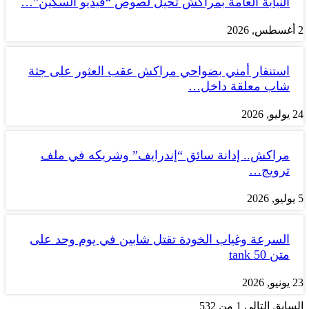
النيابة العامة بمراكش تحيل لصوص “فيديو السكين”…
2 أغسطس, 2026
استنفار أمني بضواحي مراكش عقب العثور على جثة
شاب معلقة داخل…
24 يوليو, 2026
مراكش.. إدانة سائق “إندرايف” وشريكه في ملف
ترويج…
5 يوليو, 2026
السرعة وغياب الخودة تقتل شابين في يوم وحد على
متن tank 50
23 يونيو, 2026
السابق
التالي
1 من 532