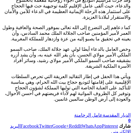
وقد جرت مراسيم التوديع في أجواء روحانية مفعمة بالخشوع
والدعاء، حيث ألقى عامل الإقليم كلمة توجيهية حث فيها الحجاج
على استثمار هذه الرحلة الإيمانية العظيمة في الدعاء للأمن والأمان
والاستقرار لبلادنا العزيزة.
كما دعاهم إلى التضرع إلى الله تعالى بموفور الصحة والعافية وطول
العمر لأمير المؤمنين صاحب الجلالة الملك محمد السادس، وأن
يعينه في تحقيق ما يصبو إليه من عزة وازدهار للمملكة المغربية.
وخص العامل بالدعاء أيضًا لولي عهد جلالة الملك، صاحب السمو
الملكي الأمير مولاي الحسن، بأن يقر الله عينه به، وأن يشد أزره
بشقيقه صاحب السمو الملكي الأمير مولاي رشيد، وسائر أفراد
الأسرة الملكية الشريفة.
ويأتي هذا الحفل في إطار التقاليد العريقة التي تحرص السلطات
الإقليمية على إقامتها لتوديع حجاج بيت الله الحرام، وهي مناسبة
للتأكيد على العناية الخاصة التي توليها المملكة لشؤون الحجاج
وتوفير كل الظروف المواتية لهم لأداء فريضتهم في أحسن الأحوال،
والعودة إلى أرض الوطن سالمين غانمين.
تابعوا آخر الأخبار من صوت الأحرار على Google News
الديار المقدسة
عامل الرحامنة
0
شارك
Pinterest
WhatsApp
ReddIt
Google+
Twitter
Facebook
البريد
الإلكتروني