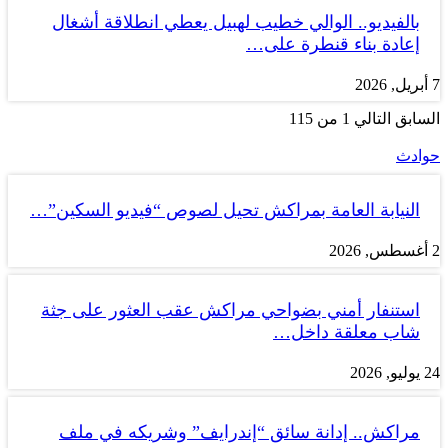
بالفيديو.. الوالي خطيب لهبيل يعطي انطلاقة أشغال
إعادة بناء قنطرة على…
7 أبريل, 2026
السابق
التالي
1 من 115
حوادث
النيابة العامة بمراكش تحيل لصوص “فيديو السكين”…
2 أغسطس, 2026
استنفار أمني بضواحي مراكش عقب العثور على جثة
شاب معلقة داخل…
24 يوليو, 2026
مراكش.. إدانة سائق “إندرايف” وشريكه في ملف