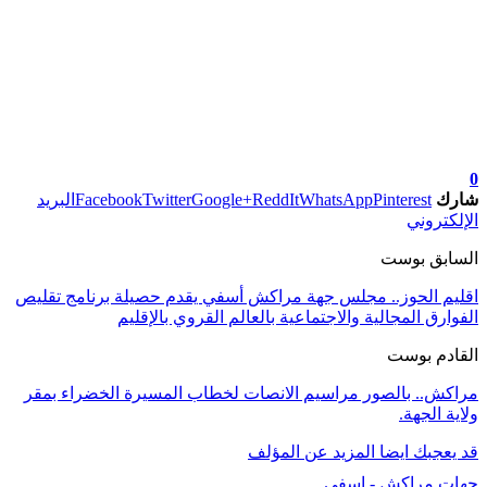
تابعوا آخر الأخبار من صوت الأحرار على Google News
0
شارك
Pinterest
WhatsApp
ReddIt
Google+
Twitter
Facebook
البريد
الإلكتروني
السابق بوست
اقليم الحوز.. مجلس جهة مراكش أسفي يقدم حصيلة برنامج تقليص
الفوارق المجالية والاجتماعية بالعالم القروي بالإقليم
القادم بوست
مراكش.. بالصور مراسيم الانصات لخطاب المسيرة الخضراء بمقر
ولاية الجهة.
قد يعجبك ايضا
المزيد عن المؤلف
جهات مراكش - اسفي