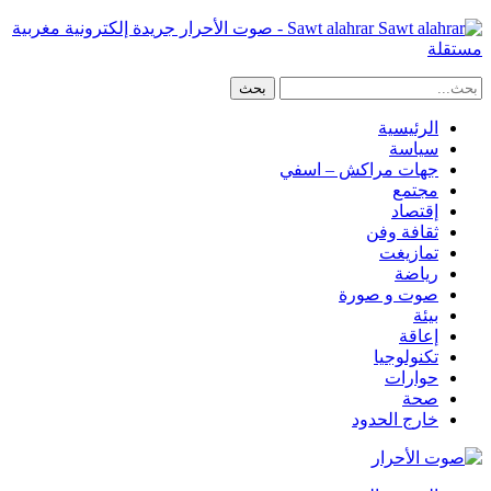
Sawt alahrar - صوت الأحرار جريدة إلكترونية مغربية
مستقلة
الرئيسية
سياسة
جهات مراكش – اسفي
مجتمع
إقتصاد
ثقافة وفن
تمازيغت
رياضة
صوت و صورة
بيئة
إعاقة
تكنولوجيا
حوارات
صحة
خارج الحدود