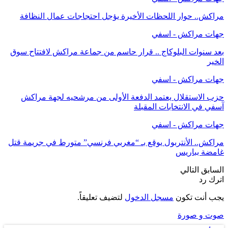
مراكش.. حوار اللحظات الأخيرة يؤجل احتجاجات عمال النظافة
جهات مراكش - اسفي
بعد سنوات البلوكاج .. قرار حاسم من جماعة مراكش لافتتاح سوق
الخير
جهات مراكش - اسفي
حزب الاستقلال يعتمد الدفعة الأولى من مرشحيه لجهة مراكش
آسفي في الانتخابات المقبلة
جهات مراكش - اسفي
مراكش.. الأنتربول يوقع بـ “مغربي فرنسي” متورط في جريمة قتل
غامضة بباريس
السابق
التالي
اترك رد
يجب أنت تكون
مسجل الدخول
لتضيف تعليقاً.
صوت و صورة