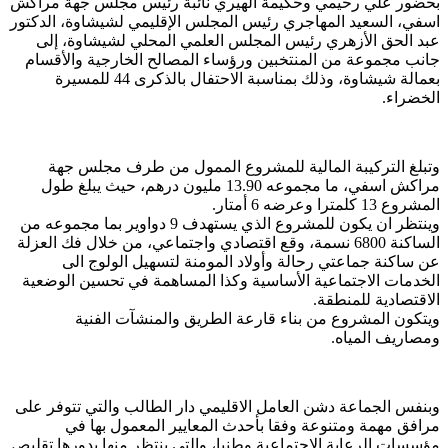
بحضور علي رحيمي وحكيمة الهيري نائبة رئيس مجلس جهة مراكش
اسفي، السعيد المهاجري رئيس المجلس الإقليمي لشيشاوة، الدكتور
عبد الحق الأزهري رئيس المجلس العلمي المحلي لشيشاوة، إلى
جانب مجموعة من المنتخبين ورؤساء المصالح الخارجية والأقسام
بعمالة شيشاوة، وذلك بمناسبة الاحتفال بالذكرى 44 للمسيرة
الخضراء.
وتبلغ التركيبة المالية للمشروع الممول من طرف مجلس جهة
مراكش اسفي، ما مجموعه 13.90 مليون درهم، حيث يبلغ طول
المشروع 13 كلمترا وعرضه 6 أمتار.
وينتظر ان يكون للمشروع الذي يستهدف 9 دواوير بما مجموعه من
الساكنة 6800 نسمة، وقع اقتصادي واجتماعي، من خلال فك العزلة
عن ساكنة جماعتي رحالة وأولاد المومنة لتسهيل الولوج الى
الخدمات الاجتماعية الأساسية وكذا المساهمة في تحسين الوضعية
الاقتصادية للمنطقة.
ويتكون المشروع من بناء قارعة الطريق والمنشآت الفنية
ومصاريف المياه.
وبنفس الجماعة دشن العامل الاقليمي دار الطالب والتي تتوفر على
مرافق مهمة ومتنوعة وفقا بأحدث المعايير المعمول بها في
مؤسسات الرعاية الاجتماعية وطنيا، والتي ينتظر منها بدورها تقليص