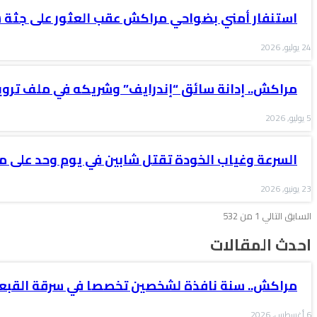
استنفار أمني بضواحي مراكش عقب العثور على جثة
24 يوليو, 2026
مراكش.. إدانة سائق “إندرايف” وشريكه في ملف ترو
5 يوليو, 2026
السرعة وغياب الخودة تقتل شابين في يوم وحد على متن k 50
23 يونيو, 2026
السابق
التالي
1 من 532
احدث المقالات
مراكش.. سنة نافذة لشخصين تخصصا في سرقة القبعا
6 أغسطس, 2026