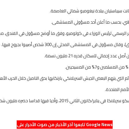
نت سيباستيان ببلدة نيغومبو شمالي العاصمة.
الرسمي لرئيس الوزراء في كولومبو، وفق ما أوضح مسؤول في الفندق، مشير
ل في المستشفى المحلي إن 300 شخص أصيبوا بجروح فيها.
ي يتهم البعض الجيش السريلانكي بارتكابها بحق التاميل خلال الحرب الأهلية ال
ي 2015، وأحيا فيها قداسا حضره مليون شخص في كولومبو.
تابعوا آخر الأخبار من صوت الأحرار على Google News