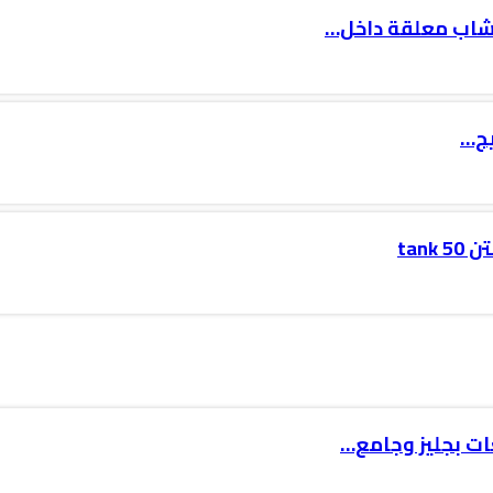
 شاب معلقة داخل…
يج…
tan
ت بجليز وجامع…