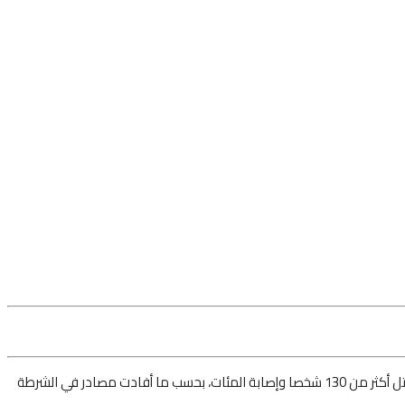
عاصمة سريلانكا ومحيطها أثناء الاحتفال بقداس عيد الفصح، ما أدى إلى مقتل أكثر من 130 شخصا وإصابة المئات، بحسب ما أفادت مصادر في الشرطة