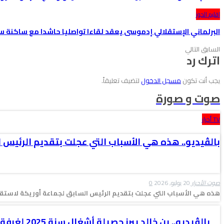
اقليم الحوز
البرلماني الإستقلالي إدموسى يعقد لقاءا تواصليا حاشدا مع ساكنة 
السابق
التالي
اترك رد
يجب أنت تكون
مسجل الدخول
لتضيف تعليقاً.
صوت و صورة
TV أحرار
بالڤيديو.. هذه هي الأسباب التي عجلت بتقديم الرئيس 
صوت الأحرار
20 يوليو, 2026
0
هذه هي الأسباب التي عجلت بتقديم الرئيس السابق لجماعة أوريكة لاستقال
بالڤيديو.. بن خالد يبرز حصيلة أشغال سنة 2025 لغرفة التجارة والصناعة…