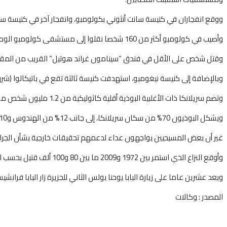
ووقع انفجاران في كنيسة سانت أنثوني بكولومبو، وانفجار آخر في كنيسة سا
وأصيب في كولومبو أكثر من 160 شخصا نقلوا إلى مستشفى كولومبو الوطني، بحسب ما أعلن أحد مسؤولي المستشفى.
وقتل شخص على الأقل في فندق “سينامون غراند هوتيل” القريب من المقر 
وبالإضافة إلى كنيسة نيغومبو، استهدفت كنيسة ثالثة تقع في باتيكالوا (شرق)، وقال مسؤو
وتضم سريلانكا ذات الأغلبية البوذية أقلية كاثوليكية من 1.2 مليون شخص من أصل عدد إجمالي للسكان قدره 21 مليون نسمة.
ويشكل البوذيون 70% من سكان سريلانكا، إلى جانب 12% من الهندوس و10% من المسلمين و7% من المسيحيين.
غير أن بعض المسيحيين يواجهون عداء لدعمهم تحقيقات خارجية بشأن الجرائم الت
وأوقع النزاع الذي استمر بين 1972 و2009 ما بين 80 و100 ألف قتيل بحسب الأمم المتحدة.
وبعد عشرين عاما على زيارة البابا يوحنا بولس الثاني للجزيرة زار البابا فرانشيسكو سريلانكا في يناير/كانون الثان
المصدر : وكالات