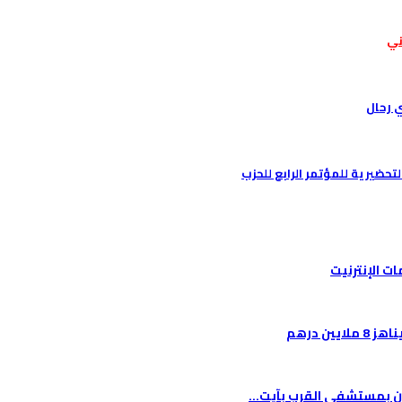
ني
 رحال
تحضيرية للمؤتمر الرابع للحزب
ن درهم
ون بمستشفى القرب بآيت…