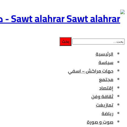
Sawt alahrar - صوت الأحرار جريدة إلكترونية مغربية مستقلة
الرئيسية
سياسة
جهات مراكش – اسفي
مجتمع
إقتصاد
ثقافة وفن
تمازيغت
رياضة
صوت و صورة