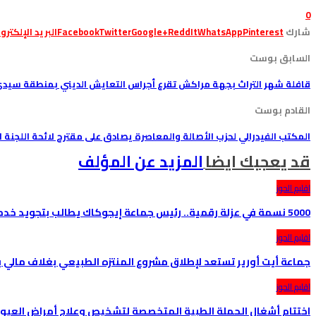
0
شارك
Pinterest
WhatsApp
ReddIt
Google+
Twitter
Facebook
البريد الإلكترو
السابق بوست
قافلة شهر التراث بجهة مراكش تقرع أجراس التعايش الديني بمنطقة سيدي
القادم بوست
المكتب الفيدرالي لحزب الأصالة والمعاصرة يصادق على مقترح لائحة اللجنة ال
قد يعجبك ايضا
المزيد عن المؤلف
اقليم الحوز
5000 نسمة في عزلة رقمية.. رئيس جماعة إيجوكاك يطالب بتجويد خدمات الإنترنيت
اقليم الحوز
جماعة أيت أورير تستعد لإطلاق مشروع المنتزه الطبيعي بغلاف مالي يناهز 8 ملايي
اقليم الحوز
اختتام أشغال الحملة الطبية المتخصصة لتشخيص وعلاج أمراض العي