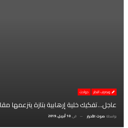
وبصرف النظر
حوادث
عاجل…تفكيك خلية إرهابية بتازة يتزعمها مقا
في
10 أبريل, 2019
بواسطة
صوت الأحرار