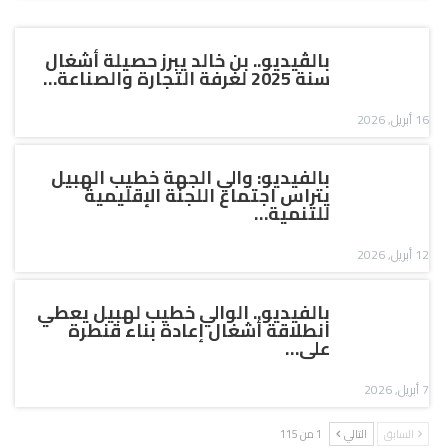
بالڤيديو.. بن خالد يبرز حصيلة أشغال
سنة 2025 لغرفة التجارة والصناعة…
16 أبريل, 2026
بالفيديو: والي الجهة خطيب الهبيل
يتراس اجتماع اللجنة الإقليمية
للتنمية…
12 أبريل, 2026
بالفيديو.. الوالي خطيب لهبيل يعطي
انطلاقة أشغال إعادة بناء قنطرة
على…
7 أبريل, 2026
السابق
التالي
1 من 115