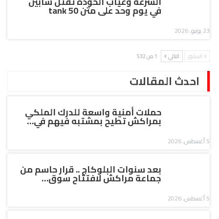
السرعة وغياب الخودة تقتل شابين
في يوم وحد على متن tank 50
23 يونيو, 2026
السابق
التالي
1 من 532
احدث المقالات
حملات أمنية واسعة للدرك الملكي
بمراكش تطيح بمشتبه فيهم في…
5 أغسطس, 2026
بعد سنوات البلوكاج .. قرار حاسم من
جماعة مراكش لافتتاح سوق…
5 أغسطس, 2026