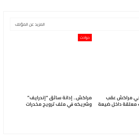
المزيد عن المؤلف
حوادث
احي مراكش عقب
مراكش.. إدانة سائق “إندرايف”
ب معلقة داخل ضيعة
وشريكه في ملف ترويج مخدرات