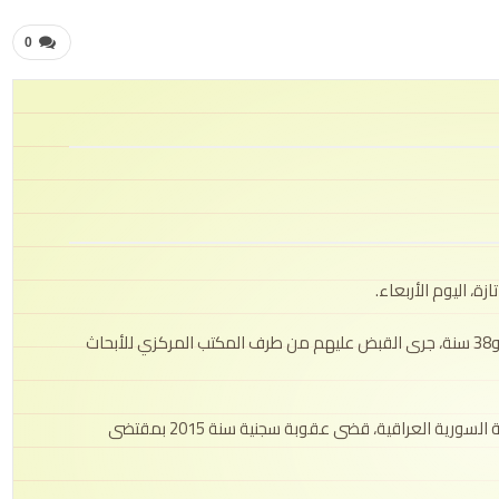
0
ازة، اليوم
الأربعاء.
وذكر المصدر أن المعطى يهم أربعة أفراد، تتراوح أعمارهم بين 33 و38 سنة، جرى القبض عليهم من طرف المكتب المركزي للأبحاث
كما شدد بلاغ الوزارة على أن “الخلية يتزعمها مقاتل سابق بالساحة السورية العراقية، قضى عقوبة سجنية سنة 2015 بمقتضى