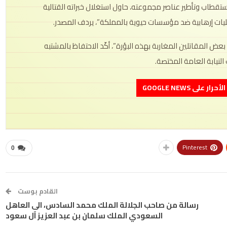
استقطاب وتأطير عناصر مجموعته، حاول استغلال خبراته القتالية
عمليات إرهابية ضد مؤسسات حيوية بالمملكة”، يردف المصدر.
ض المقاتلين المغاربة بهذه البؤرة”، أكّد الاحتفاظ بالمشتبه
النيابة العامة المختصة.
على GOOGLE NEWS
Pinterest
0
القادم بوست
رسالة من صاحب الجلالة الملك محمد السادس، الى العاهل
السعودي الملك سلمان بن عبد العزيز آل سعود