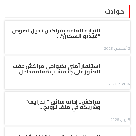
حوادث
النيابة العامة بمراكش تحيل لصوص
“فيديو السكين”…
2 أغسطس, 2026
استنفار أمني بضواحي مراكش عقب
العثور على جثة شاب معلقة داخل…
24 يوليو, 2026
مراكش.. إدانة سائق “إندرايف”
وشريكه في ملف ترويج…
5 يوليو, 2026