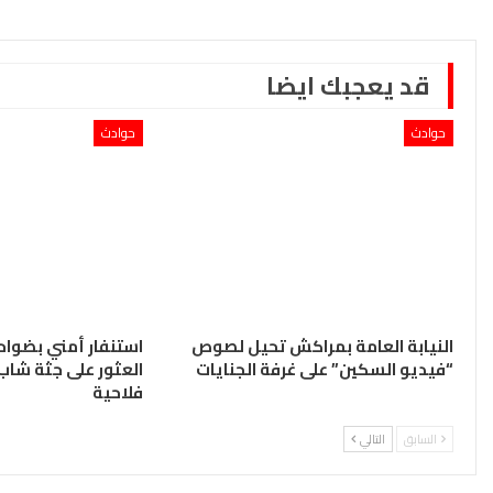
قد يعجبك ايضا
حوادث
حوادث
النيابة العامة بمراكش تحيل لصوص
استنفار أمني بضو
“فيديو السكين” على غرفة الجنايات
العثور على جثة شا
فلاحية
السابق
التالي