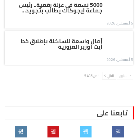
5000 نسمة في عزلة رقمية.. رئيس
جماعة إيجوكاك يطالب بتجويد…
5 أغسطس, 2026
آمال واسعة للساكنة بإطلاق خط
أيت أورير العزوزية
5 أغسطس, 2026
السابق
التالي
1 من 5٬498
تابعنا على