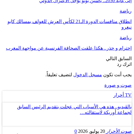
إلى غاية 2030.. ياسين بونو يؤجل الاعتزال الدولي
رياضة
انطلاق منافسات الدورة الـ21 لكأس العرش للغولف بمسالك كابو
نيغرو
رياضة
إحترام و حذر.. هكذا علقت الصحافة الفرنسية عن مواجهة المغرب
السابق
التالي
اترك رد
يجب أنت تكون
مسجل الدخول
لتضيف تعليقاً.
صوت و صورة
TV أحرار
بالڤيديو.. هذه هي الأسباب التي عجلت بتقديم الرئيس السابق
لجماعة أوريكة لاستقالته…
صوت الأحرار
20 يوليو, 2026
0