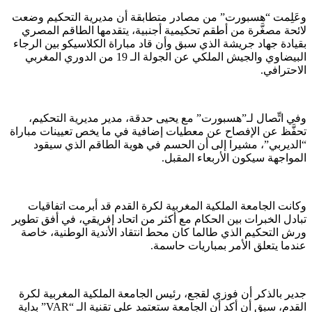
وعَلِمت “هسبورت” من مصادر متطابقة أن مديرية التحكيم وضعت
لائحة مصغَّرة من أطقم تحكيمية أجنبية، يتقدمها الطاقم المصري
بقيادة جهاد جريشة الذي سبق وأن قاد مباراة الكلاسيكو بين الرجاء
البيضاوي والجيش الملكي عن الجولة الـ 19 من الدوري المغربي
الاحترافي.
وفي اتِّصال لـ”هسبورت” مع يحيى حدقة، مدير مديرية التحكيم،
تحفَّظ عن الإفصاح عن معطيات إضافية في ما يخص تعيينات مباراة
“الديربي”، مشيرا إلى أن الحسم في هوية الطاقم الذي سيقود
المواجهة سيكون الأربعاء المقبل.
وكانت الجامعة الملكية المغربية لكرة القدم قد أبرمت اتفاقيات
تبادل الخبرات بين الحكام مع أكثر من اتحاد إفريقي، في أفق تطوير
ورش التحكيم الذي طالما كان محط انتقاد الأندية الوطنية، خاصة
عندما يتعلق الأمر بمباريات حاسمة.
جدير بالذكر أن فوزي لقجع، رئيس الجامعة الملكية المغربية لكرة
القدم، سبق أن أكد أن الجامعة ستعتمد على تقنية الـ “VAR” بداية