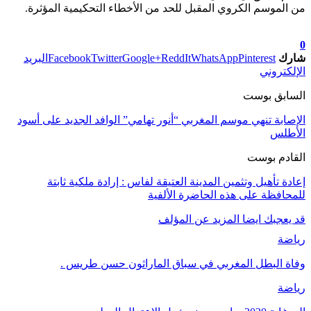
من الموسم الكروي المقبل للحد من الأخطاء التحكيمية المؤثرة.
تابعوا آخر الأخبار من صوت الأحرار على Google News
0
شارك
Pinterest
WhatsApp
ReddIt
Google+
Twitter
Facebook
البريد
الإلكتروني
السابق بوست
الإصابة تنهي موسم المغربي “أنور تهامي” الوافد الجديد على أسود
الأطلس
القادم بوست
إعادة تأهيل وتثمين المدينة العتيقة لفاس : إرادة ملكية ثابتة
للمحافظة على هذه الحاضرة الألفية
قد يعجبك ايضا
المزيد عن المؤلف
رياضة
وفاة البطل المغربي في سباق الماراثون حسن طريس .
رياضة