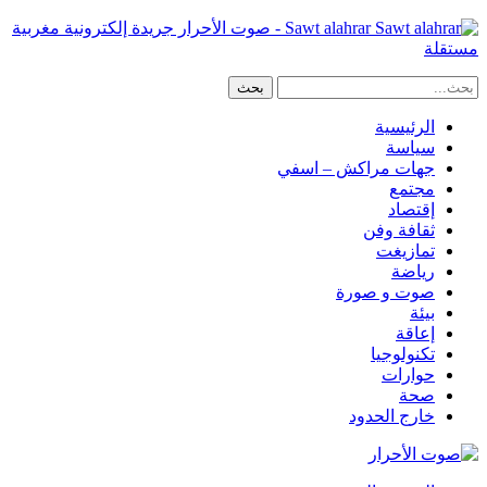
Sawt alahrar - صوت الأحرار جريدة إلكترونية مغربية
مستقلة
الرئيسية
سياسة
جهات مراكش – اسفي
مجتمع
إقتصاد
ثقافة وفن
تمازيغت
رياضة
صوت و صورة
بيئة
إعاقة
تكنولوجيا
حوارات
صحة
خارج الحدود