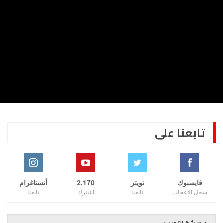
تابعنا على
فايسبوك
تويتر
2,170
أنستاغرام
سجل الاعجاب
تابعنا
اشترك
تابعنا
هيئـة التحريــر