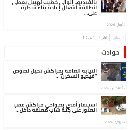
بالفيديو.. الوالي خطيب لهبيل يعطي
انطلاقة أشغال إعادة بناء قنطرة
على…
7 أبريل, 2026
السابق
التالي
1 من 115
حوادث
النيابة العامة بمراكش تحيل لصوص
“فيديو السكين”…
2 أغسطس, 2026
استنفار أمني بضواحي مراكش عقب
العثور على جثة شاب معلقة داخل…
24 يوليو, 2026