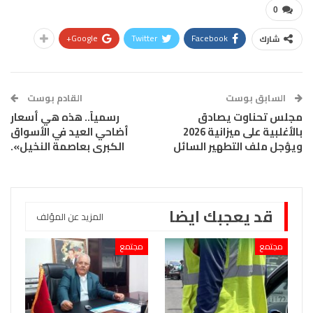
0
Google+
Twitter
Facebook
شارك
السابق بوست
القادم بوست
مجلس تحناوت يصادق
رسمياً.. هذه هي أسعار
بالأغلبية على ميزانية 2026
أضاحي العيد في الأسواق
ويؤجل ملف التطهير السائل
الكبرى بعاصمة النخيل».
قد يعجبك ايضا
المزيد عن المؤلف
مجتمع
مجتمع