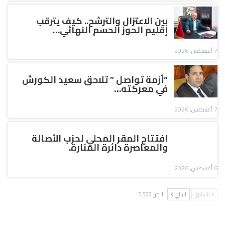
بين الاعتزال والترشح.. كيف يترقب
إقليم الحوز الحسم النهائي…
7 أغسطس, 2026
“أزمة تواصل ” تلاحق سعيد الكورش
في معركته…
7 أغسطس, 2026
افتتاح المقر المحلي لحزب الأصالة
والمعاصرة دائرة المنارة.
6 أغسطس, 2026
السابق
التالي
1 من 5٬500