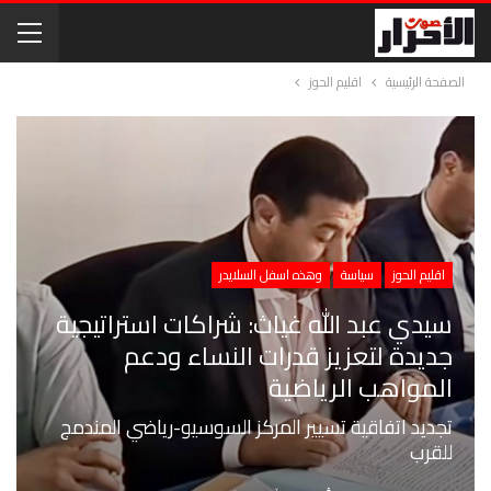
الصفحة الرئيسية
اقليم الحوز
اقليم الحوز
سياسة
وهذه اسفل السلايدر
سيدي عبد الله غياث: شراكات استراتيجية
جديدة لتعزيز قدرات النساء ودعم
المواهب الرياضية
تجديد اتفاقية تسيير المركز السوسيو-رياضي المندمج
للقرب