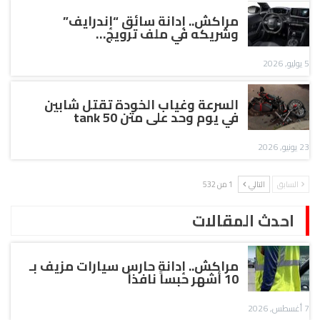
مراكش.. إدانة سائق “إندرايف”
وشريكه في ملف ترويج…
5 يوليو, 2026
السرعة وغياب الخودة تقتل شابين
في يوم وحد على متن tank 50
23 يونيو, 2026
السابق
التالي
1 من 532
احدث المقالات
مراكش.. إدانة حارس سيارات مزيف بـ
10 أشهر حبساً نافذاً
7 أغسطس, 2026