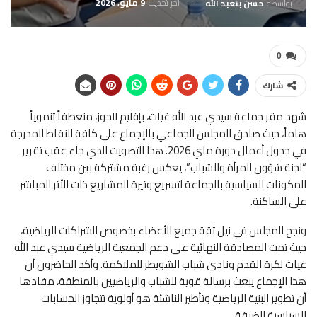
آخر تحديث
9 مايو, 2026
بواسطة
حسن بنعبد الله
0
شارك
شهد مقر جماعة سيدي عبد الله غياث، بإقليم الحوز، منعطفاً تنموياً
هاماً، حيث صادق المجلس الجماعي بالإجماع على كافة النقاط المدرجة
في جدول أعمال دورة ماي 2026. هذا التصويت الذي جاء عقب تقرير
“لجنة شؤون المرأة والشباب”، يعكس رغبة مشتركة بين مختلف
المكونات السياسية بالجماعة لتسريع وتيرة المشاريع ذات الأثر المباشر
على الساكنة.
ونجح المجلس في نيل ثقة جميع الأعضاء بخصوص الشراكات الرياضية،
حيث تمت المصادقة النهائية على دعم الجمعية الرياضية سيدي عبد الله
غياث لكرة القدم ونادي شباب الشويطر للملاكمة. وأكد الحاضرون أن
هذا الإجماع يبعث برسالة قوية للشباب والرياضيين بالمنطقة، مفادها
أن تطوير البنية الرياضية وتأطير الناشئة هو أولوية تتجاوز الحسابات
السياسية الضيقة.