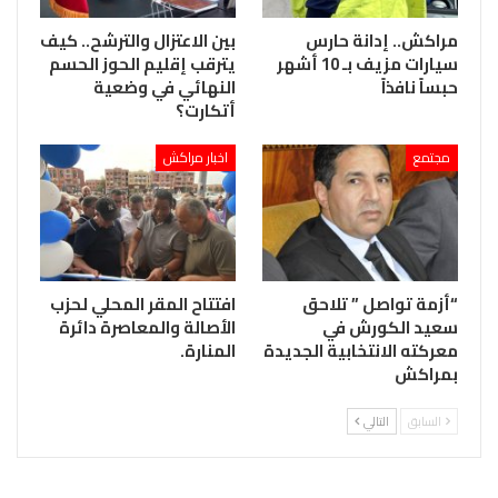
مراكش.. إدانة حارس
بين الاعتزال والترشح.. كيف
سيارات مزيف بـ 10 أشهر
يترقب إقليم الحوز الحسم
حبساً نافذاً
النهائي في وضعية
أتكارت؟
مجتمع
اخبار مراكش
“أزمة تواصل ” تلاحق
افتتاح المقر المحلي لحزب
سعيد الكورش في
الأصالة والمعاصرة دائرة
معركته الانتخابية الجديدة
المنارة.
بمراكش
السابق
التالي