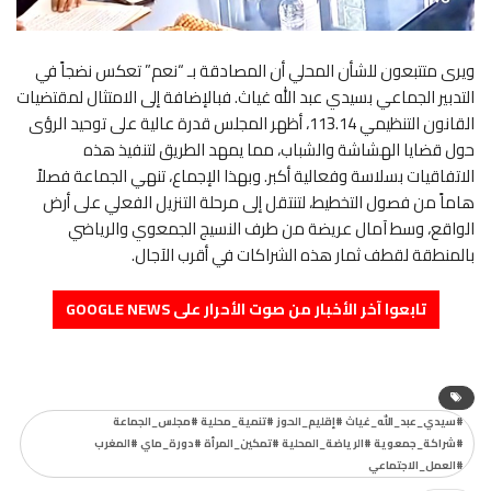
ويرى متتبعون للشأن المحلي أن المصادقة بـ “نعم” تعكس نضجاً في
التدبير الجماعي بسيدي عبد الله غياث. فبالإضافة إلى الامتثال لمقتضيات
القانون التنظيمي 113.14، أظهر المجلس قدرة عالية على توحيد الرؤى
حول قضايا الهشاشة والشباب، مما يمهد الطريق لتنفيذ هذه
الاتفاقيات بسلاسة وفعالية أكبر. وبهذا الإجماع، تنهي الجماعة فصلاً
هاماً من فصول التخطيط، لتنتقل إلى مرحلة التنزيل الفعلي على أرض
الواقع، وسط آمال عريضة من طرف النسيج الجمعوي والرياضي
بالمنطقة لقطف ثمار هذه الشراكات في أقرب الآجال.
تابعوا آخر الأخبار من صوت الأحرار على GOOGLE NEWS
#سيدي_عبد_الله_غياث #إقليم_الحوز #تنمية_محلية #مجلس_الجماعة
#شراكة_جمعوية #الرياضة_المحلية #تمكين_المرأة #دورة_ماي #المغرب
#العمل_الاجتماعي