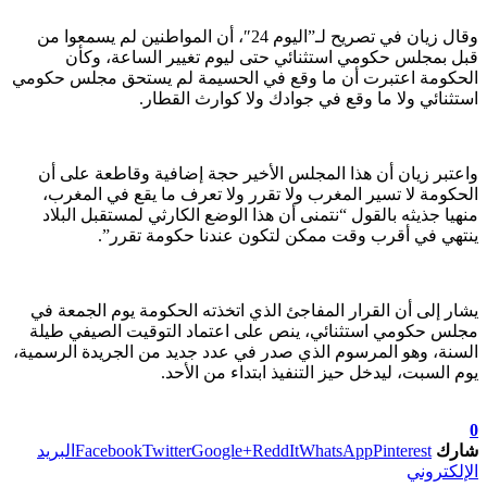
وقال زيان في تصريح لـ”اليوم 24″، أن المواطنين لم يسمعوا من
قبل بمجلس حكومي استثنائي حتى ليوم تغيير الساعة، وكأن
الحكومة اعتبرت أن ما وقع في الحسيمة لم يستحق مجلس حكومي
استثنائي ولا ما وقع في جوادك ولا كوارث القطار.
واعتبر زيان أن هذا المجلس الأخير حجة إضافية وقاطعة على أن
الحكومة لا تسير المغرب ولا تقرر ولا تعرف ما يقع في المغرب،
منهيا جذيثه بالقول “نتمنى أن هذا الوضع الكارثي لمستقبل البلاد
ينتهي في أقرب وقت ممكن لتكون عندنا حكومة تقرر”.
يشار إلى أن القرار المفاجئ الذي اتخذته الحكومة يوم الجمعة في
مجلس حكومي استثنائي، ينص على اعتماد التوقيت الصيفي طيلة
السنة، وهو المرسوم الذي صدر في عدد جديد من الجريدة الرسمية،
يوم السبت، ليدخل حيز التنفيذ ابتداء من الأحد.
تابعوا آخر الأخبار من صوت الأحرار على Google News
0
شارك
Pinterest
WhatsApp
ReddIt
Google+
Twitter
Facebook
البريد
الإلكتروني