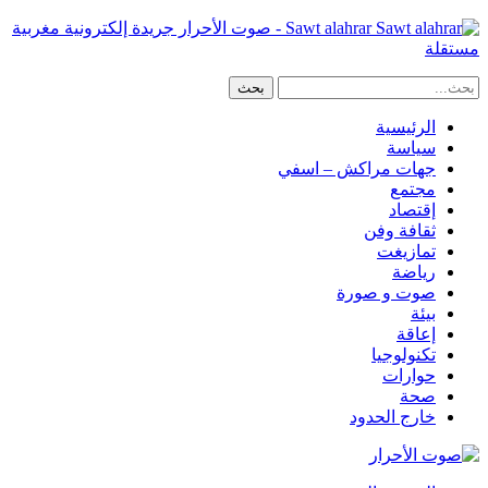
Sawt alahrar - صوت الأحرار جريدة إلكترونية مغربية
مستقلة
الرئيسية
سياسة
جهات مراكش – اسفي
مجتمع
إقتصاد
ثقافة وفن
تمازيغت
رياضة
صوت و صورة
بيئة
إعاقة
تكنولوجيا
حوارات
صحة
خارج الحدود