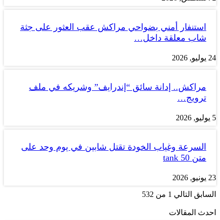
استنفار أمني بضواحي مراكش عقب العثور على جثة
شاب معلقة داخل…
24 يوليو, 2026
مراكش.. إدانة سائق “إندرايف” وشريكه في ملف
ترويج…
5 يوليو, 2026
السرعة وغياب الخودة تقتل شابين في يوم وحد على
متن tank 50
23 يونيو, 2026
السابق
التالي
1 من 532
احدث المقالات