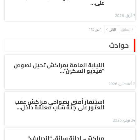
على…
7 أبريل, 2026
السابق
التالي
1 من 115
حوادث
النيابة العامة بمراكش تحيل لصوص
“فيديو السكين”…
2 أغسطس, 2026
استنفار أمني بضواحي مراكش عقب
العثور على جثة شاب معلقة داخل…
24 يوليو, 2026
مراكش.. إدانة سائق “إندرايف”