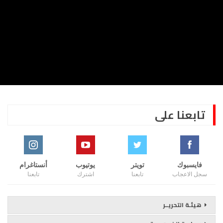
تابعنا على
فايسبوك
تويتر
يوتيوب
أنستاغرام
سجل الاعجاب
تابعنا
اشترك
تابعنا
هيئـة التحريــر