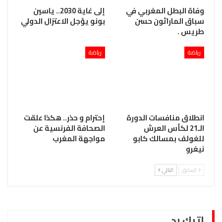
وفاة البطل المغربي في
إلى غاية 2030.. ياسين
سباق الماراثون حسن
بونو يؤجل الاعتزال الدولي
طريس .
رياضة
رياضة
انطلاق منافسات الدورة
إحترام و حذر.. هكذا علقت
الـ21 لكأس العرش
الصحافة الفرنسية عن
للغولف بمسالك كابو
مواجهة المغرب
نيغرو
السابق
التالي
اترك رد