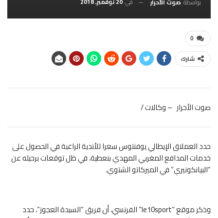
في
20 نوفمبر, 2018
بواسطة
صوت الأحرار
0
شارك
صوت الأحرار – وكالات /
حدد العملاق الإيطالي يوفنتوس سعرا للأندية الراغبة في الحصول على
خدمات
المدافع المغربي المهدي بنعطية، في ظل توقعات برحيله عن
“البيانكونيري” في الميركاتو الشتوي.
وذكر موقع “le10sport” الفرنسي، أن فريق “السيدة العجوز”، حدد