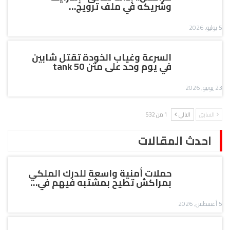
وشريكه في ملف ترويج…
5 يوليو, 2026
السرعة وغياب الخودة تقتل شابين
في يوم وحد على متن tank 50
23 يونيو, 2026
السابق
التالي
1 من 532
احدث المقالات
حملات أمنية واسعة للدرك الملكي
بمراكش تطيح بمشتبه فيهم في…
5 أغسطس, 2026