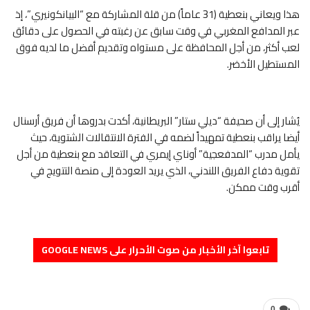
هذا ويعاني بنعطية (31 عاماً) من قلة المشاركة مع “البيانكونيري”، إذ
عبر المدافع المغربي في وقت سابق عن رغبته في الحصول على دقائق
لعب أكثر، من أجل المحافظة على مستواه وتقديم أفضل ما لديه فوق
المستطيل الأخضر.
يُشار إلى أن صحيفة “ديلي ستار” البريطانية، أكدت بدروها أن فريق أرسنال
أيضا يراقب بنعطية تمهيداً لضمه في الفترة الانتقالات الشتوية، حيث
يأمل مدرب “المدفعجية” أوناي إيمري في التعاقد مع بنعطية من أجل
تقوية دفاع الفريق اللندني، الذي يريد العودة إلى منصة التتويج في
أقرب وقت ممكن.
تابعوا آخر الأخبار من صوت الأحرار على GOOGLE NEWS
0