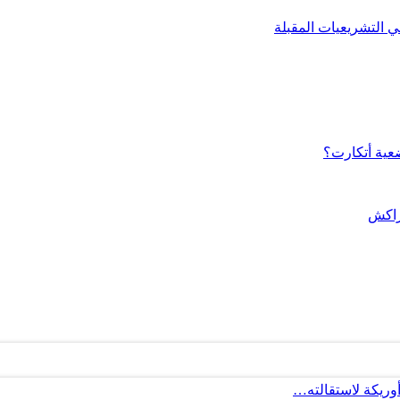
ي التشريعيات المقبلة
ضعية أتكارت؟
مراكش
أوريكة لاستقالته…