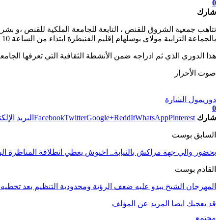
0
شارك
بالجماعة الترابية مولاي بوسلهام إقليم القنيطرة ابتداء من الساعة 10 صباحا. حيث سيعرف عنصر التشويق والإثارة بين المتبارين الرماة للظفر باللقب.
هذا الدوري الذي ثم ادراجه ضمن الأنشطة الثقافية التي تعرفها الجامع
صوت الأحرار
تابعوا آخر الأخبار من صوت الأحرار على Google News
دوري
مول الشارة
0
شارك
Pinterest
WhatsApp
ReddIt
Google+
Twitter
Facebook
البريد الإلك
السابق بوست
بحضور والي جهة مراكش بالنيابة.. اخنوش يعطي انطلاقة المناظرة الوط
القادم بوست
المهرجان الشيخ يبدو عليه ضعف الرؤية ومحدودية التنظيم بعد تخطيه ا
قد يعجبك ايضا
المزيد عن المؤلف
مجتمع