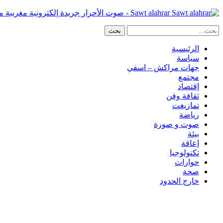
Sawt alahrar - صوت الأحرار جريدة إلكترونية مغربية مستقلة
الرئيسية
سياسة
جهات مراكش – اسفي
مجتمع
إقتصاد
ثقافة وفن
تمازيغت
رياضة
صوت و صورة
بيئة
إعاقة
تكنولوجيا
حوارات
صحة
خارج الحدود