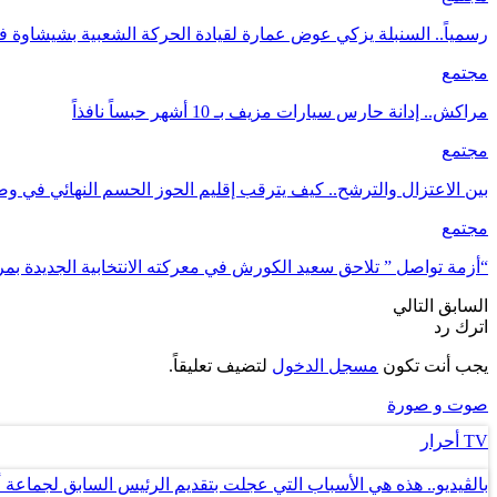
رسمياً.. السنبلة يزكي عوض عمارة لقيادة الحركة الشعبية بشيشاوة ف
مجتمع
مراكش.. إدانة حارس سيارات مزيف بـ 10 أشهر حبساً نافذاً
مجتمع
بين الاعتزال والترشح.. كيف يترقب إقليم الحوز الحسم النهائي في و
مجتمع
“أزمة تواصل ” تلاحق سعيد الكورش في معركته الانتخابية الجديدة ب
السابق
التالي
اترك رد
يجب أنت تكون
مسجل الدخول
لتضيف تعليقاً.
صوت و صورة
TV أحرار
بالڤيديو.. هذه هي الأسباب التي عجلت بتقديم الرئيس السابق لجماعة 