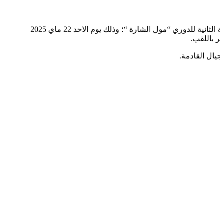
تتاهب جمعية الشروق للقنص ، التابعة للجامعة الملكية للقنص ،و بشراكة َمع الجامعة المغربية للرماية التقليدية بسلاح القنص؛ لتنظيم النسخة الثانية للدوري “مول الشارة “؛ وذلك يوم الاحد 22 ماي 2025
يال القادمة.