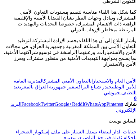
التكوين الشرطي.
كما شكل هذا اللقاء مناسبة لتقييم مستويات التعاون الأمني
المشترك، وتبادل وجهات النظر بشأن القضايا الأمنية والإقليمية
الراهنة ذات الاهتمام المشترك، خصوصا التحديات والتهديدات
المرتبطة بمخاطر الإرهاب الدولي.
وأشار البلاغ إلى أن هذا اللقاء يجسد الإرادة المشتركة لتوطيد
التعاون الأمني بين المملكة المغربية وجمهورية العراق، في مجالات
الأمن والاستخبارات، ورغبتهما الراسخة في توسيع شراكتهما الأمنية،
بما يسمح بمواجهة التهديدات الأمنية من منظور مشترك، ويعزز
الأمن والاستقرار.
تابعوا آخر الأخبار من صوت الأحرار على Google News
الأمن العام والاستخبارات
التعاون الأمني المشترك
المديرية العامة
للأمن الوطني
حيدر شياع البراك
سفير جمهورية العراق بالمغرب
عبد
اللطيف حموشي
0
شارك
Pinterest
WhatsApp
ReddIt
Google+
Twitter
Facebook
البريد
الإلكتروني
السابق بوست
جنايات الدارالبيضاء تسدل الستار على ملف إسكوبار الصحراء
بأحكام ثقيلة في حق الناصري وبعيوي.