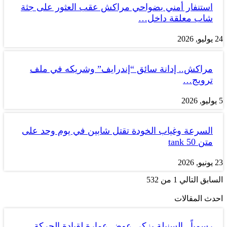
استنفار أمني بضواحي مراكش عقب العثور على جثة
شاب معلقة داخل…
24 يوليو, 2026
مراكش.. إدانة سائق “إندرايف” وشريكه في ملف
ترويج…
5 يوليو, 2026
السرعة وغياب الخودة تقتل شابين في يوم وحد على
متن tank 50
23 يونيو, 2026
السابق
التالي
1 من 532
احدث المقالات
رسمياً.. السنبلة يزكي عوض عمارة لقيادة الحركة