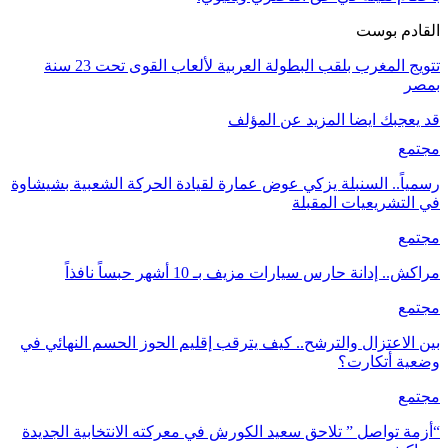
القادم بوست
تتويج المغرب بلقب البطولة العربية لألعاب القوى تحت 23 سنة
بمصر
قد يعجبك ايضا
المزيد عن المؤلف
مجتمع
رسمياً.. السنبلة يزكي عوض عمارة لقيادة الحركة الشعبية بشيشاوة
في التشريعيات المقبلة
مجتمع
مراكش.. إدانة حارس سيارات مزيف بـ 10 أشهر حبساً نافذاً
مجتمع
بين الاعتزال والترشح.. كيف يترقب إقليم الحوز الحسم النهائي في
وضعية أتكارت؟
مجتمع
“أزمة تواصل ” تلاحق سعيد الكورش في معركته الانتخابية الجديدة