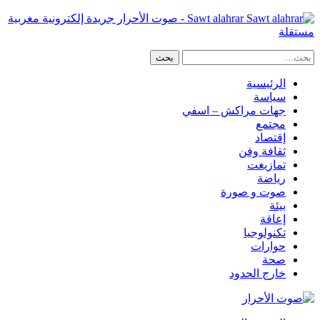
Sawt alahrar - صوت الأحرار جريدة إلكترونية مغربية
مستقلة
الرئيسية
سياسة
جهات مراكش – اسفي
مجتمع
إقتصاد
ثقافة وفن
تمازيغت
رياضة
صوت و صورة
بيئة
إعاقة
تكنولوجيا
حوارات
صحة
خارج الحدود