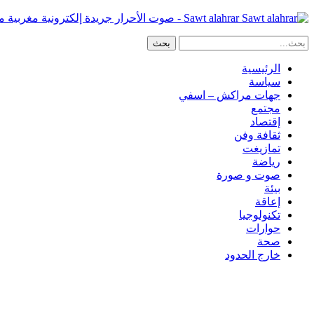
Sawt alahrar - صوت الأحرار جريدة إلكترونية مغربية مستقلة
الرئيسية
سياسة
جهات مراكش – اسفي
مجتمع
إقتصاد
ثقافة وفن
تمازيغت
رياضة
صوت و صورة
بيئة
إعاقة
تكنولوجيا
حوارات
صحة
خارج الحدود