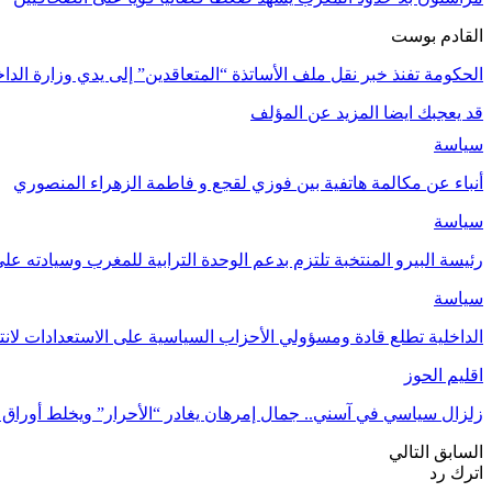
القادم بوست
الحكومة تفنذ خبر نقل ملف الأساتذة “المتعاقدين” إلى يدي وزارة الداخ
قد يعجبك ايضا
المزيد عن المؤلف
سياسة
أنباء عن مكالمة هاتفية بين فوزي لقجع و فاطمة الزهراء المنصوري
سياسة
رئيسة البيرو المنتخبة تلتزم بدعم الوحدة الترابية للمغرب وسيادته على 
سياسة
الداخلية تطلع قادة ومسؤولي الأحزاب السياسية على الاستعدادات ل
اقليم الحوز
زلزال سياسي في آسني.. جمال إمرهان يغادر “الأحرار” ويخلط أوراق 
السابق
التالي
اترك رد