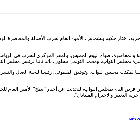
زبه، اختار
حكيم بنشماس، الأمين العام لحزب الأصالة والمعاصرة ا
والمعاصرة، صباح اليوم الخميس، بالمقر المركزي للحزب في الرباط، ال
رة بمجلس النواب، ومحمد التويمي بنجلون، نائبا ثانيا لرئيس مجلس الن
ا لمكتب مجلس النواب، وتوفيق الميموني، رئيسا للجنة العدل والتشري
 فريق البام بمجلس النواب، للحديث عن أخبار “نطح” الأمين العام للح
ية التعبير والاحترام المتبادل”.
تروني