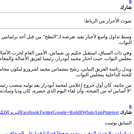
0
شارك
صوت الأحرار من الرباط/
وسط تداول واسع لأخبار تفيد تعرضه لـ”النطح” من قبل أحد برلمانيي ح
النواب.
وفي ذات السياق، استقبل حكيم بن شماش، الأمين العام لحزب الأصالة 
مجلس النواب، حيث اختار محمد أبودرار، رئيسا لفريق الأصالة والمعاص
وبدل رئاسة الفريق النيابي، رشح بنشماس محمد اشرورو ليكون محاسب
للجنة الداخلية بمجلس النواب.
من جانبه، كان أول خروج إعلامي لمحمد أبودرار بعد توليه منصب رئيس
“لا أساس له من الصحة، وأن لقاء اليوم الذي حضره، كان وديا وسادته حر
تابعوا آخر الأخبار من صوت الأحرار على Google News
0
شارك
Pinterest
WhatsApp
ReddIt
Google+
Twitter
Facebook
البريد الإلك
السابق بوست
مراسلون بلا حدود المغرب يشهد ضغطا قضائيا قويا على الصحافيين