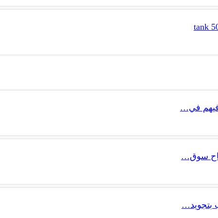
 فيهم في…
تتاح سوق…