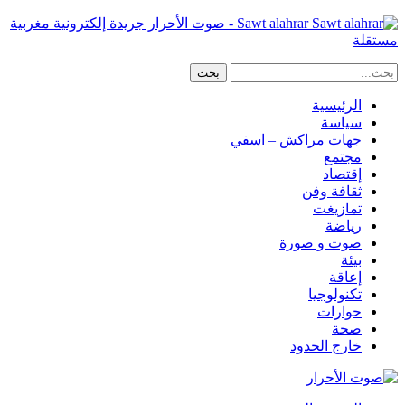
Sawt alahrar - صوت الأحرار جريدة إلكترونية مغربية
مستقلة
الرئيسية
سياسة
جهات مراكش – اسفي
مجتمع
إقتصاد
ثقافة وفن
تمازيغت
رياضة
صوت و صورة
بيئة
إعاقة
تكنولوجيا
حوارات
صحة
خارج الحدود