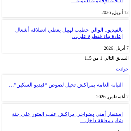
اللجنة الإقليمية للتنمية…
12 أبريل, 2026
بالفيديو.. الوالي خطيب لهبيل يعطي انطلاقة أشغال
إعادة بناء قنطرة على…
7 أبريل, 2026
السابق
التالي
1 من 115
حوادث
النيابة العامة بمراكش تحيل لصوص “فيديو السكين”…
2 أغسطس, 2026
استنفار أمني بضواحي مراكش عقب العثور على جثة
شاب معلقة داخل…