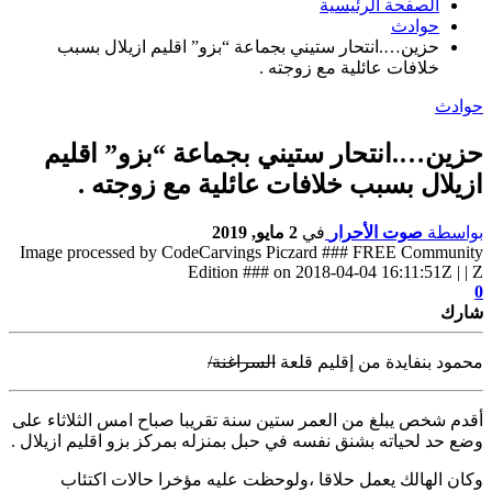
الصفحة الرئيسية
حوادث
حزين….انتحار ستيني بجماعة “بزو” اقليم ازيلال بسبب
خلافات عائلية مع زوجته .
حوادث
حزين….انتحار ستيني بجماعة “بزو” اقليم
ازيلال بسبب خلافات عائلية مع زوجته .
بواسطة
صوت الأحرار
في
2 مايو, 2019
Image processed by CodeCarvings Piczard ### FREE Community
Edition ### on 2018-04-04 16:11:51Z | | Z
0
شارك
محمود بنفايدة من إقليم قلعة
السراغنة/
أقدم شخص يبلغ من العمر ستين سنة تقريبا صباح امس الثلاثاء على
وضع حد
لحياته بشنق نفسه في حبل بمنزله بمركز بزو اقليم ازيلال .
وكان الهالك يعمل حلاقا ،ولوحظت عليه مؤخرا حالات اكتئاب