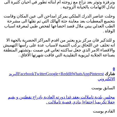
ونرفزة وتوتر بعد نزاع مع زوجته ام ابنائه تطور في احيان كثيرة الى
تبادل الاتهامات بالخيانة الزوجية .
وحلت عناصر الدرك الملكي بمركز امداحن الى عين المكان وقامت
بتجميع المعطيات بعد معاينة جثة الهالك التي تم نقلها الى مشرحة
الطب العدلي ببني ملال قصد اخضاعها لفحص طبي لمعرفة اسباب
الوفاة .
و للتذكير فان مركز بزو يعتبر من اقدم المراكز الحضرية بالجهة الا
انه تخلف عن اللحاق بركب التنمية لاسباب عدة على رأسها التهميش
والاقصاء الامر الذي جعل ساكنته تعاني في صمت ،وتشتهر المنطقة
بصناعة الجلابة لبزيوية التقليدية التي فاقت شهرتها الافاق .
تابعوا آخر الأخبار من صوت الأحرار على Google News
0
شارك
Pinterest
WhatsApp
ReddIt
Google+
Twitter
Facebook
البريد
الإلكتروني
السابق بوست
مجلس بلدية تاملالت يعقد غدا دورته العادية بإدراج نقطتين و يقيم
حفلا تكريميا احتفاءا بنادي قصبة تاملالت .
القادم بوست