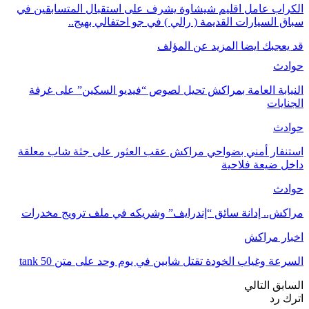
الكراب عامل اقليم شيشاوة يشرف على استقبال المتسابقين في
سباق السيارات القديمة ( رالي ) في جو احتفالي بهيج..
قد يعجبك ايضا
المزيد عن المؤلف
حوادث
النيابة العامة بمراكش تحيل لصوص “فيديو السكين” على غرفة
الجنايات
حوادث
استنفار أمني بضواحي مراكش عقب العثور على جثة شاب معلقة
داخل ضيعة فلاحية
حوادث
مراكش.. إدانة سائق “إندرايف” وشريكه في ملف ترويج مخدرات
اخبار مراكش
السرعة وغياب الخودة تقتل شابين في يوم وحد على متن tank 50
السابق
التالي
اترك رد