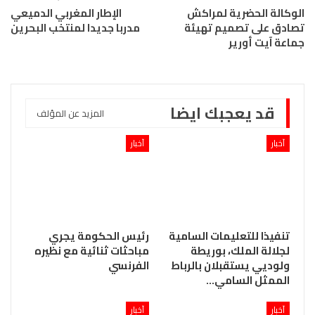
الوكالة الحضرية لمراكش
الإطار المغربي الدميعي
تصادق على تصميم تهيئة
مدربا جديدا لمنتخب البحرين
جماعة آيت أورير
قد يعجبك ايضا
المزيد عن المؤلف
آخبار
آخبار
تنفيذا للتعليمات السامية
رئيس الحكومة يجري
لجلالة الملك، بوريطة
مباحثات ثنائية مع نظيره
ولوديي يستقبلان بالرباط
الفرنسي
الممثل السامي…
آخبار
آخبار