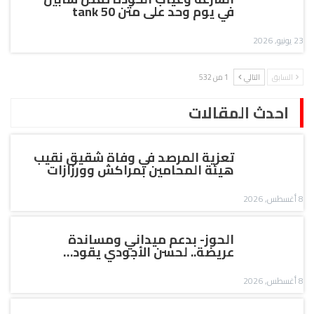
في يوم وحد على متن tank 50
23 يونيو, 2026
السابق
التالي
1 من 532
احدث المقالات
تعزية المرصد في وفاة شقيق نقيب
هيئة المحامين بمراكش وورزازات
8 أغسطس, 2026
الحوز- بدعم ميداني ومساندة
عريضة.. لحسن الأجودي يقود…
8 أغسطس, 2026