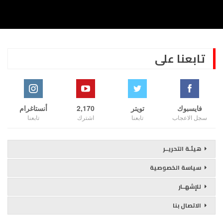
تابعنا على
فايسبوك
تويتر
2,170
أنستاغرام
سجل الاعجاب
تابعنا
اشترك
تابعنا
هيئـة التحريــر
سياسة الخصوصية
للإشهــار
الاتصال بنا