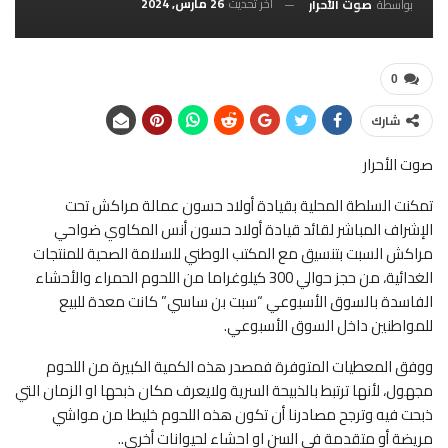
آخر تحديث
26 مارس, 2024
بواسطة
صوت الأحرار
0
شارك
صوت الأحرار
تمكنت السلطة المحلية بقيادة أولاد حسون عمالة مراكش تحت
الإشراف المباشر لقائد قيادة أولاد حسون أنس المكاوي ضواحي
مراكش السبت بتنسيق مع المكتب الوطني للسلامة الصحية للمنتجات
الغدائية، من حجز حوالي 300 كيلوغراما من اللحوم الحمراء والأحشاء
الفاسدة بالسوق الأسبوعي “سبت بن ساسي” كانت معدة للبيع
للمواطنين داخل السوق الأسبوعي.
ووفق المعطيات المتوفرة فمصدر هذه الكمية الكبيرة من اللحوم
مجهول، لأنها ترتبط بالذبيحة السرية ولايعرف مكان ذبحها او الزمان التي
ذبحت فيه وترجح مصادرنا أن تكون هذه اللحوم خليطا من مواشي
مريضة أو متقدمة في السن او احشاء لحيوانات أخرى..