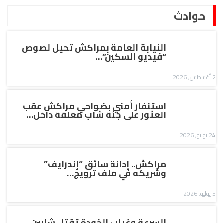
حوادث
النيابة العامة بمراكش تحيل لصوص
“فيديو السكين”…
2 أغسطس, 2026
استنفار أمني بضواحي مراكش عقب
العثور على جثة شاب معلقة داخل…
24 يوليو, 2026
مراكش.. إدانة سائق “إندرايف”
وشريكه في ملف ترويج…
5 يوليو, 2026
السرعة وغياب الخودة تقتل شابين