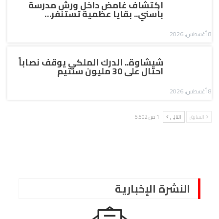
اكتشاف غامض داخل ورش مدرسة
بأسني.. بقايا عظمية تستنفر…
8 أغسطس, 2026
شيشاوة.. الدرك الملكي يوقف نصاباً
احتال على 30 مليون سنتيم
8 أغسطس, 2026
السابق
التالي
1 من 5٬502
النشرة الإخبارية