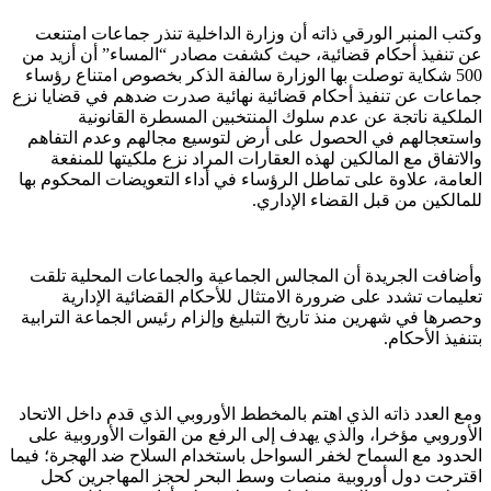
وكتب المنبر الورقي ذاته أن وزارة الداخلية تنذر جماعات امتنعت
عن تنفيذ أحكام قضائية، حيث كشفت مصادر “المساء” أن أزيد من
500 شكاية توصلت بها الوزارة سالفة الذكر بخصوص امتناع رؤساء
جماعات عن تنفيذ أحكام قضائية نهائية صدرت ضدهم في قضايا نزع
الملكية ناتجة عن عدم سلوك المنتخبين المسطرة القانونية
واستعجالهم في الحصول على أرض لتوسيع مجالهم وعدم التفاهم
والاتفاق مع المالكين لهذه العقارات المراد نزع ملكيتها للمنفعة
العامة، علاوة على تماطل الرؤساء في أداء التعويضات المحكوم بها
للمالكين من قبل القضاء الإداري.
وأضافت الجريدة أن المجالس الجماعية والجماعات المحلية تلقت
تعليمات تشدد على ضرورة الامتثال للأحكام القضائية الإدارية
وحصرها في شهرين منذ تاريخ التبليغ وإلزام رئيس الجماعة الترابية
بتنفيذ الأحكام.
ومع العدد ذاته الذي اهتم بالمخطط الأوروبي الذي قدم داخل الاتحاد
الأوروبي مؤخرا، والذي يهدف إلى الرفع من القوات الأوروبية على
الحدود مع السماح لخفر السواحل باستخدام السلاح ضد الهجرة؛ فيما
اقترحت دول أوروبية منصات وسط البحر لحجز المهاجرين كحل