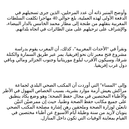
وأوضح المنبر ذاته أن عدد المرحلين، الذين جرى تسجيلهم في
الدفعة الأولى لهذه العملية، بلغ حوالي 40 مهاجرا تكلفت السلطات
المغربية بنقلهم من طنجة إلى مطار محمد الخامس بالدار البيضاء،
والإشراف على ترحيلهم على متن الطائرات في اتجاه بلدانهم.
ونقرأ في “الأحداث المغربية”، كذلك، أن المغرب يقوم بدراسة
مشروع فتح معبر ثان نحو إفريقيا، يمر عبر طريق السمارة والكتلة
شرقا، وسيكون الأقرب لبلوغ موريتانيا وجنوب الجزائر ومالي وباقي
دول غرب إفريقيا.
وإلى “المساء” التي أوردت أن المكتب الصحي البلدي لجماعة
مراكش يعيش أزمة موارد بشرية، بسبب الخصاص المهول في الأطر
والأطباء المختصين في مجال حفظ الصحة؛ وهو وضع يكاد ينطبق
على جميع مكاتب حفظ الصحة وطنيا، حيث إن ممرضيْن اثنيْن
تابعيْن لوزارة الصحة وملحقين رهن إشارة مصلحة المكتب الصحي
ينوبان لأزيد من سنة وطيلة أيام الأسبوع عن أطباء مختصين في
القيام بمعاينة الوفيات التي تكون داخل المنازل.