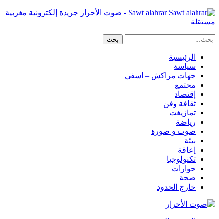
Sawt alahrar - صوت الأحرار جريدة إلكترونية مغربية
مستقلة
الرئيسية
سياسة
جهات مراكش – اسفي
مجتمع
إقتصاد
ثقافة وفن
تمازيغت
رياضة
صوت و صورة
بيئة
إعاقة
تكنولوجيا
حوارات
صحة
خارج الحدود