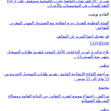
شيري : 20 ألف شاب التحقوا بحزب الحمامة وسنعمل على إرجاع
الثقة للشباب في المؤسسات والأحزاب
القادم بوست
الهيئة الوطنية للعدول تبرم اتفاقية مع الصندوق المهني المغربي
للتقاعد..
قد يعجبك ايضا
المزيد عن المؤلف
COVID19#
بلاغ تذكيري لوزير الداخلية.. الأجل المحدد لتقديم طلبات التسجيل
ينتهي يوم السبت 13…
وطني
مراجعة اللوائح الانتخابية العامة.. تقديم طلبات التسجيل الجديدة من
15 ماي إلى 13 يونيو…
مجتمع
مراكش.. اجتماع موسع لتعزيز التعاون بين النيابة العامة ومصالح
الشرطة القضائية
وطني