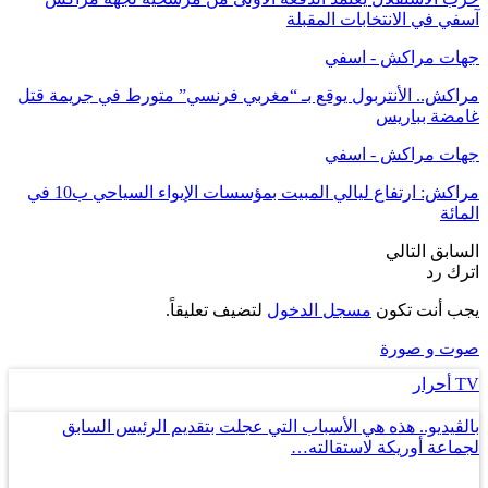
آسفي في الانتخابات المقبلة
جهات مراكش - اسفي
مراكش.. الأنتربول يوقع بـ “مغربي فرنسي” متورط في جريمة قتل
غامضة بباريس
جهات مراكش - اسفي
مراكش: ارتفاع ليالي المبيت بمؤسسات الإيواء السياحي ب10 في
المائة
السابق
التالي
اترك رد
يجب أنت تكون
مسجل الدخول
لتضيف تعليقاً.
صوت و صورة
TV أحرار
بالڤيديو.. هذه هي الأسباب التي عجلت بتقديم الرئيس السابق
لجماعة أوريكة لاستقالته…