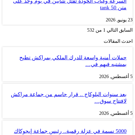
السرعة وغياب الخودة تقتل شابين في يوم وحد على
متن tank 50
23 يونيو, 2026
السابق
التالي
1 من 532
احدث المقالات
حملات أمنية واسعة للدرك الملكي بمراكش تطيح
بمشتبه فيهم في…
5 أغسطس, 2026
بعد سنوات البلوكاج .. قرار حاسم من جماعة مراكش
لافتتاح سوق…
5 أغسطس, 2026
5000 نسمة في عزلة رقمية.. رئيس جماعة إيجوكاك