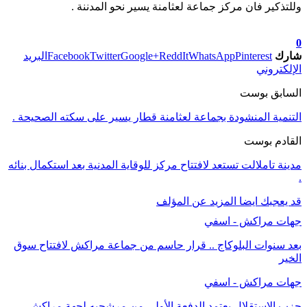
وللتذكير فان مركز جماعة لعثامنة يسير نحو المدننة .
تابعوا آخر الأخبار من صوت الأحرار على Google News
0
شارك
Pinterest
WhatsApp
ReddIt
Google+
Twitter
Facebook
البريد
الإلكتروني
السابق بوست
التنمية المنشودة بجماعة لعثامنة قطار يسير على سكته الصحيحة .
القادم بوست
مدينة تاملالت تستعد لافتتاح مركز للوقاية المدنية بعد استكمال بنائه
.
قد يعجبك ايضا
المزيد عن المؤلف
جهات مراكش - اسفي
بعد سنوات البلوكاج .. قرار حاسم من جماعة مراكش لافتتاح سوق
الخير
جهات مراكش - اسفي
حزب الاستقلال يعتمد الدفعة الأولى من مرشحيه لجهة مراكش