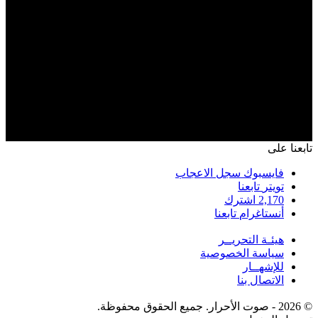
تابعنا على
فايسبوك
سجل الاعجاب
تويتر
تابعنا
2,170
اشترك
أنستاغرام
تابعنا
هيئـة التحريــر
سياسة الخصوصية
للإشهــار
الاتصال بنا
© 2026 - صوت الأحرار. جميع الحقوق محفوظة.