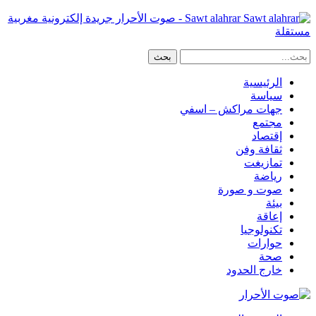
Sawt alahrar - صوت الأحرار جريدة إلكترونية مغربية
مستقلة
الرئيسية
سياسة
جهات مراكش – اسفي
مجتمع
إقتصاد
ثقافة وفن
تمازيغت
رياضة
صوت و صورة
بيئة
إعاقة
تكنولوجيا
حوارات
صحة
خارج الحدود