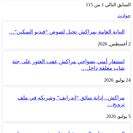
السابق
التالي
1 من 115
حوادث
النيابة العامة بمراكش تحيل لصوص “فيديو السكين”…
2 أغسطس, 2026
استنفار أمني بضواحي مراكش عقب العثور على جثة
شاب معلقة داخل…
24 يوليو, 2026
مراكش.. إدانة سائق “إندرايف” وشريكه في ملف
ترويج…
5 يوليو, 2026