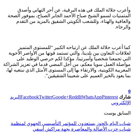
وأعرب جلالة الملك في هذه البرقية، عن أحر التهاني وأصدق
المتمنيات لسمو الشيخ صباح الأحمد الجابر الصباح، بموفور الصحة
والعافية والهناء، وللشعب الكويتي الشقيق بالمزيد من التقدم
والرخاء.
كما أعرب جلالة الملك عن ارتياحه الكبير “للمستوى المتميز
لعلاقات التعاون بين بلدينا، والتي تستمد قوتها من الأواصر الأخوية
التي تجمعنا شخصيا وأسرتينا، مؤكدا لكم حرصي الوطيد على
مواصلة العمل سويا معكم، من أجل المضي قدما في تعزيز الشراكة
المغربية الكويتية، والارتقاء بها إلى المستوى الأمثل الذي نبتغيه لها،
بما يعود بالخير العميم على شعبينا الشقيقين”.
تابعوا آخر الأخبار من صوت الأحرار على Google News
0
شارك
Pinterest
WhatsApp
ReddIt
Google+
Twitter
Facebook
البريد
الإلكتروني
السابق بوست
شباب البام بالحوز يستعدون للمؤتمر التأسيسي الجهوي لمنظمة
شباب حزب الأصالة والمعاصرة بجهة مراكش أسفي