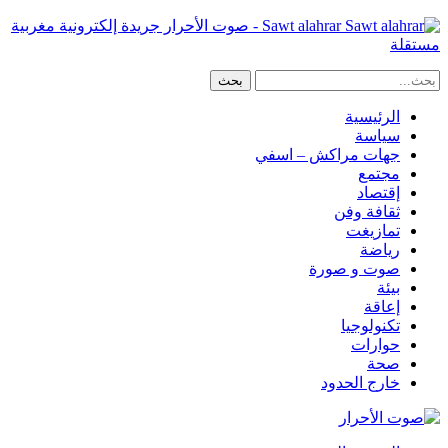
Sawt alahrar - صوت الأحرار جريدة إلكترونية مغربية
مستقلة
الرئيسية
سياسة
جهات مراكش – اسفي
مجتمع
إقتصاد
ثقافة وفن
تمازيغت
رياضة
صوت و صورة
بيئة
إعاقة
تكنولوجيا
حوارات
صحة
خارج الحدود