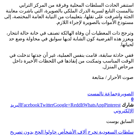
استنفر الحادث السلطات المحلية وفرقة من المركز الترابي
بتالمست التابع لسرية الدرك الملكي بالصويرة، التي باشرت معاينة
الجثة وأشرفت على نقلها، بتعليمات من النيابة العامة المختصة، إلى
مستودع الأموات بالصويرة لإجراء اللازم.
وترجح ذات المعطيات أن وفاة الهالكة تصنف في خانة حالة انتحار،
ويعزز هذه الفرضية كون الشابة لديها سوابق في محاولة وضع حد
لحياتها.
ففي حادثة سابقة، قامت بنفس العملية، غير أن جدتها تدخلت في
الوقت المناسب وتمكنت من إنقاذها في اللحظات الأخيرة داخل
مرحاض المنزل.
صوت الأحرار / متابعة
تابعوا آخر الأخبار من صوت الأحرار على Google News
الصويرة
جماعة تالمست
0
شارك
Pinterest
WhatsApp
ReddIt
Google+
Twitter
Facebook
البريد
الإلكتروني
السابق بوست
سلطات السعودية تخرج آلاف الأشخآص حاولوا الحج بدون تصريح