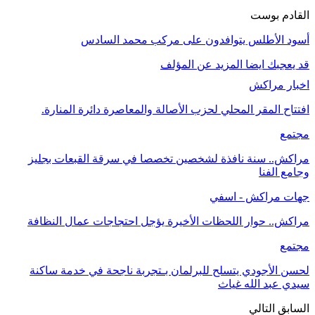
القادم بوست
أسود الأطلس يتوافدون على مركب محمد السادس
قد يعجبك ايضا
المزيد عن المؤلف
اخبار مراكش
افتتاح المقر المحلي لحزب الأصالة والمعاصرة دائرة المنارة.
مجتمع
مراكش.. سنة نافذة لشخصين تخصصا في سرقة القبعات بجليز
وجامع الفنا
جهات مراكش - اسفي
مراكش.. حوار اللحظات الأخيرة يؤجل احتجاجات عمال النظافة
مجتمع
لحسن الأجودي يتسلح للبرلمان بـتجربة ناجحة في خدمة ساكنة
سيدي عبد الله غياث
السابق
التالي