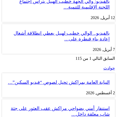
بالفيديو: والي الجهة خطيب الهبيل يتراس اجتماع
اللجنة الإقليمية للتنمية…
12 أبريل, 2026
بالفيديو.. الوالي خطيب لهبيل يعطي انطلاقة أشغال
إعادة بناء قنطرة على…
7 أبريل, 2026
السابق
التالي
1 من 115
حوادث
النيابة العامة بمراكش تحيل لصوص “فيديو السكين”…
2 أغسطس, 2026
استنفار أمني بضواحي مراكش عقب العثور على جثة
شاب معلقة داخل…