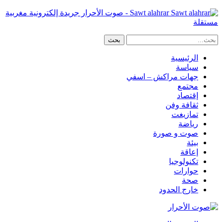
Sawt alahrar - صوت الأحرار جريدة إلكترونية مغربية
مستقلة
الرئيسية
سياسة
جهات مراكش – اسفي
مجتمع
إقتصاد
ثقافة وفن
تمازيغت
رياضة
صوت و صورة
بيئة
إعاقة
تكنولوجيا
حوارات
صحة
خارج الحدود