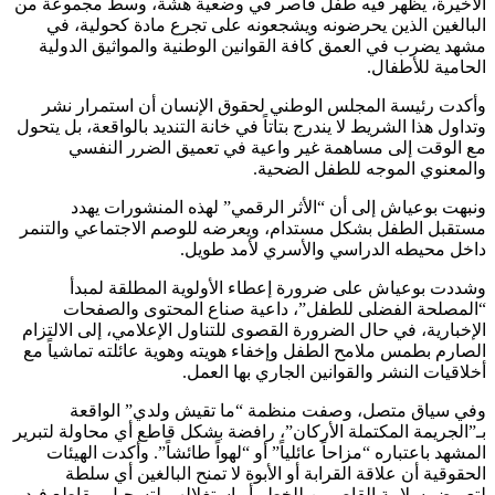
الأخيرة، يظهر فيه طفل قاصر في وضعية هشة، وسط مجموعة من
البالغين الذين يحرضونه ويشجعونه على تجرع مادة كحولية، في
مشهد يضرب في العمق كافة القوانين الوطنية والمواثيق الدولية
الحامية للأطفال.
وأكدت رئيسة المجلس الوطني لحقوق الإنسان أن استمرار نشر
وتداول هذا الشريط لا يندرج بتاتاً في خانة التنديد بالواقعة، بل يتحول
مع الوقت إلى مساهمة غير واعية في تعميق الضرر النفسي
والمعنوي الموجه للطفل الضحية.
ونبهت بوعياش إلى أن “الأثر الرقمي” لهذه المنشورات يهدد
مستقبل الطفل بشكل مستدام، ويعرضه للوصم الاجتماعي والتنمر
داخل محيطه الدراسي والأسري لأمد طويل.
وشددت بوعياش على ضرورة إعطاء الأولوية المطلقة لمبدأ
“المصلحة الفضلى للطفل”، داعية صناع المحتوى والصفحات
الإخبارية، في حال الضرورة القصوى للتناول الإعلامي، إلى الالتزام
الصارم بطمس ملامح الطفل وإخفاء هويته وهوية عائلته تماشياً مع
أخلاقيات النشر والقوانين الجاري بها العمل.
وفي سياق متصل، وصفت منظمة “ما تقيش ولدي” الواقعة
بـ”الجريمة المكتملة الأركان”، رافضة بشكل قاطع أي محاولة لتبرير
المشهد باعتباره “مزاحاً عائلياً” أو “لهواً طائشاً”. وأكدت الهيئات
الحقوقية أن علاقة القرابة أو الأبوة لا تمنح البالغين أي سلطة
لتعريض سلامة القاصرين للخطر أو استغلالهم لتسجيل مقاطع فيديو