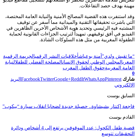
مهينة بهدف حصد التفاعلات.
وقد استنفرت هذه القضية المصالح الأمنية والنيابة العامة المختصة،
التي باشرت تحقيقاتها التقنية والميدانية مما أسفر عن توقيف
المشتبه فيه الرئيسي وتحديد هوية الأشخاص الأخرين الظاهرين في
الفيديو في أفق توقيفهم، تمهيداً لترتيب الجزاءات القانونية لحماية
الطفولة المغربية من مثل هذه السلوكات الشاذة.
تابعوا آخر الأخبار من صوت الأحرار على Google News
“ما تقيش ولدي”
آمنة بوعياش
أخلاقيات النشر الرقمي
الجريمة الرقمية
المغرب
المجلس الوطني لحقوق الإنسان
المصلحة الفضلى للطفل
النيابة
العامة المغربية
حقوق الطفل المغرب
0
شارك
Pinterest
WhatsApp
ReddIt
Google+
Twitter
Facebook
البريد
الإلكتروني
السابق بوست
فاجعة إكنتار بشيشاوة.. حصيلة جديدة لضحايا انقلاب سيارة “بيكوب”
القادم بوست
قضية طفل الكحول: عدد الموقوفين يرتفع إلى 4 أشخاص ودائرة
التحقيقات تتوسع