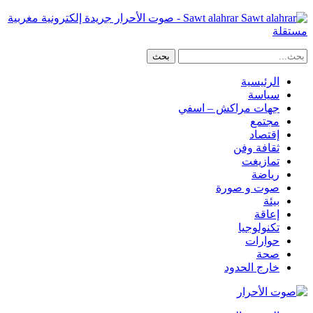
Sawt alahrar - صوت الأحرار جريدة إلكترونية مغربية
مستقلة
الرئيسية
سياسة
جهات مراكش – اسفي
مجتمع
إقتصاد
ثقافة وفن
تمازيغت
رياضة
صوت و صورة
بيئة
إعاقة
تكنولوجيا
حوارات
صحة
خارج الحدود