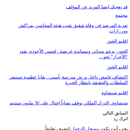
قد يعجبك ايضا
المزيد عن المؤلف
مجتمع
تعزية المرصد في وفاة شقيق نقيب هيئة المحامين بمراكش
وورزازات
اقليم الحوز
الحوز- بدعم ميداني ومساندة عريضة.. لحسن الأجودي يقود
“الأحرار” نحو…
اقليم الحوز
اكتشاف غامض داخل ورش مدرسة بأسني.. بقايا عظمية تستنفر
السلطات والحقيقة بانتظار الخبرة
إقليم شيشاوة
شيشاوة.. الدرك الملكي يوقف نصاباً احتال على 30 مليون سنتيم
السابق
التالي
اترك رد
يجب أنت تكون
مسجل الدخول
لتضيف تعليقاً.