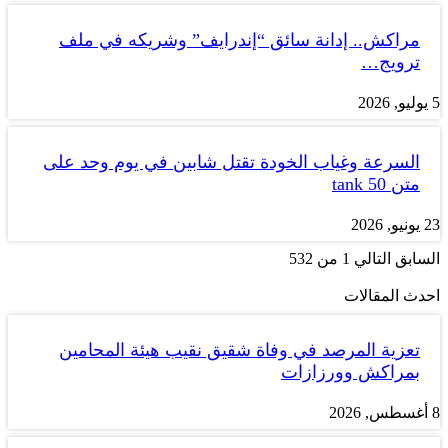
مراكش.. إدانة سائق “إندرايف” وشريكه في ملف
ترويج…
5 يوليو, 2026
السرعة وغياب الخودة تقتل شابين في يوم وحد على
متن tank 50
23 يونيو, 2026
السابق
التالي
1 من 532
احدث المقالات
تعزية المرصد في وفاة شقيق نقيب هيئة المحامين
بمراكش وورزازات
8 أغسطس, 2026