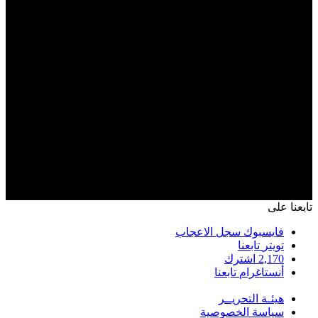
تابعنا على
فايسبوك
سجل الاعجاب
تويتر
تابعنا
2,170
اشترك
أنستاغرام
تابعنا
هيئـة التحريــر
سياسة الخصوصية