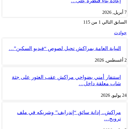
إعادة بناء قنطرة على…
7 أبريل, 2026
السابق
التالي
1 من 115
حوادث
النيابة العامة بمراكش تحيل لصوص “فيديو السكين”…
2 أغسطس, 2026
استنفار أمني بضواحي مراكش عقب العثور على جثة
شاب معلقة داخل…
24 يوليو, 2026
مراكش.. إدانة سائق “إندرايف” وشريكه في ملف
ترويج…