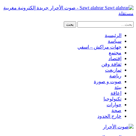
Sawt alahrar - صوت الأحرار جريدة إلكترونية مغربية
مستقلة
الرئيسية
سياسة
جهات مراكش – اسفي
مجتمع
إقتصاد
ثقافة وفن
تمازيغت
رياضة
صوت و صورة
بيئة
إعاقة
تكنولوجيا
حوارات
صحة
خارج الحدود