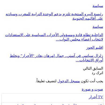
سياسة
رئيسة البيرو المنتخبة تلتزم بدعم الوحدة الترابية للمغرب وسيادته
على أقاليمه الجنوبية
سياسة
الداخلية تطلع قادة ومسؤولي الأحزاب السياسية على الاستعدادات
لانتخاب أعضاء مجلس النواب…
اقليم الحوز
زلزال سياسي في آسني.. جمال إمرهان يغادر “الأحرار” ويخلط
أوراق الانتخابات…
السابق
التالي
اترك رد
يجب أنت تكون
مسجل الدخول
لتضيف تعليقاً.
صوت و صورة
TV أحرار