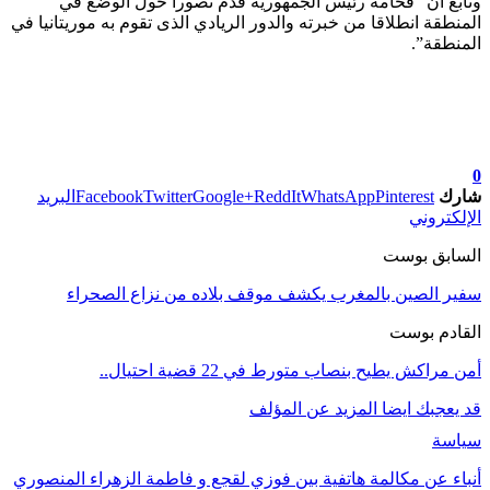
وتابع أن “فخامة رئيس الجمهورية قدم تصورا حول الوضع في
المنطقة انطلاقا من خبرته والدور الريادي الذى تقوم به موريتانيا في
المنطقة”.
تابعوا آخر الأخبار من صوت الأحرار على Google News
0
شارك
Pinterest
WhatsApp
ReddIt
Google+
Twitter
Facebook
البريد
الإلكتروني
السابق بوست
سفير الصين بالمغرب يكشف موقف بلاده من نزاع الصحراء
القادم بوست
أمن مراكش يطيح بنصاب متورط في 22 قضية احتيال..
قد يعجبك ايضا
المزيد عن المؤلف
سياسة
أنباء عن مكالمة هاتفية بين فوزي لقجع و فاطمة الزهراء المنصوري