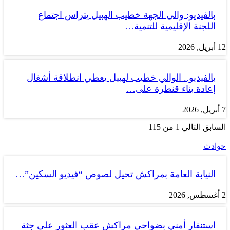
بالفيديو: والي الجهة خطيب الهبيل يتراس اجتماع
اللجنة الإقليمية للتنمية…
12 أبريل, 2026
بالفيديو.. الوالي خطيب لهبيل يعطي انطلاقة أشغال
إعادة بناء قنطرة على…
7 أبريل, 2026
السابق
التالي
1 من 115
حوادث
النيابة العامة بمراكش تحيل لصوص “فيديو السكين”…
2 أغسطس, 2026
استنفار أمني بضواحي مراكش عقب العثور على جثة