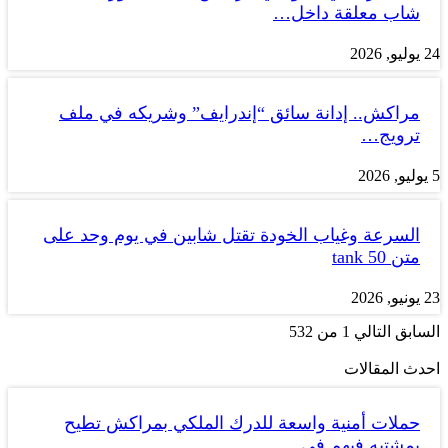
شاب معلقة داخل…
24 يوليو, 2026
مراكش.. إدانة سائق “إندرايف” وشريكه في ملف
ترويج…
5 يوليو, 2026
السرعة وغياب الخودة تقتل شابين في يوم وحد على
متن tank 50
23 يونيو, 2026
السابق
التالي
1 من 532
احدث المقالات
حملات أمنية واسعة للدرك الملكي بمراكش تطيح
بمشتبه فيهم في…