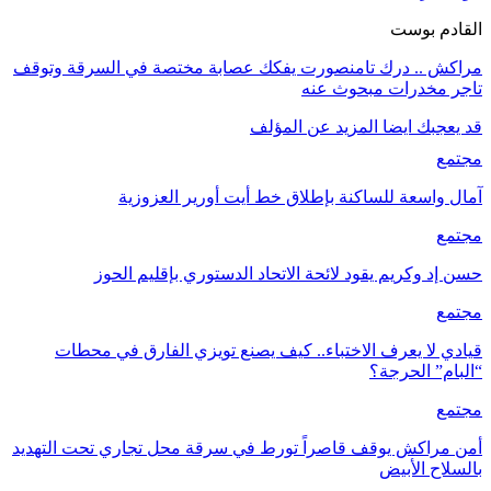
القادم بوست
مراكش .. درك تامنصورت يفكك عصابة مختصة في السرقة وتوقف
تاجر مخدرات مبحوث عنه
قد يعجبك ايضا
المزيد عن المؤلف
مجتمع
آمال واسعة للساكنة بإطلاق خط أيت أورير العزوزية
مجتمع
حسن إد وكريم يقود لائحة الاتحاد الدستوري بإقليم الحوز
مجتمع
قيادي لا يعرف الاختباء.. كيف يصنع تويزي الفارق في محطات
“البام” الحرجة؟
مجتمع
أمن مراكش يوقف قاصراً تورط في سرقة محل تجاري تحت التهديد
بالسلاح الأبيض