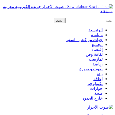
Sawt alahrar - صوت الأحرار جريدة إلكترونية مغربية
مستقلة
الرئيسية
سياسة
جهات مراكش – اسفي
مجتمع
إقتصاد
ثقافة وفن
تمازيغت
رياضة
صوت و صورة
بيئة
إعاقة
تكنولوجيا
حوارات
صحة
خارج الحدود