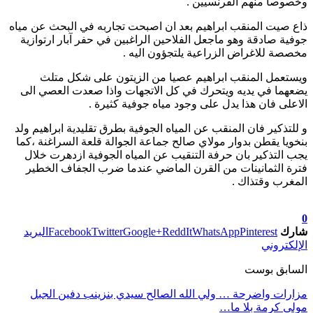
وخصوصا منهم الفرنسيين .
ذاع صيت المنقب ابراهيم بعد ان اصبحت تجاربه في البحث عن مياه
جوفية صادقة وهو ماجعل الفلاحين الراغبين في حفر آبار ارتوازية
مخصصة للاغراض الزراعية يلتجؤون اليه .
ويستعمل المنقب ابراهيم عصيا من الزيتون على شكل متلث
يضعهما في يديه ويتحرك في كل الاتجهات واذا صعدت العصي الى
الاعلى فان هذا يدل على وجود مياه جوفية كثيرة .
و للتذكير فان المنقب عن المياه الجوفية بطرق تقليدية ابراهيم ولد
بنخويا يقطن بدوار مولاي صالح جماعة الجوالة قلعة السراغنة ،كما
يجب التذكير بان حرفة التنقيب عن المياه الجوفية ازدهرت خلال
فترة الثمانينات من القرن الماضي عندما ضرب الجفاف الخطير
المغرب وقتذاك .
تابعوا آخر الأخبار من صوت الأحرار على Google News
0
شارك
Pinterest
WhatsApp
ReddIt
Google+
Twitter
Facebook
البريد
الإلكتروني
السابق بوست
مزارات واضرحة … ولي الله الصالح سيدي بنزينب دفين الجبل
مولى كرمة بلا ما…