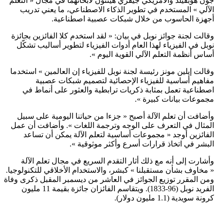
جون هوبفيلد والأمريكي جيفري هينتون لأبحاثهما في مجال « التعلم
الآلي » المستخدم في تطوير الذكاء الاصطناعي، ما يعني تدريب
أجهزة الحاسوب من خلال شبكات عصبية اصطناعية.
وقالت لجنة جوائز نوبل في بيان: « لقد استخدم كلا الفائزين بجائزة
نوبل في الفيزياء لهذا العام أدوات الفيزياء لتطوير أساليب تشكّل
أساس أنظمة التعلم الآلي القوية اليوم ».
وقالت إيلين مونز رئيسة لجنة نوبل للفيزياء إن العالمين » استخدما
مفاهيم أساسية للفيزياء الإحصائية لتصميم شبكات عصبية
اصطناعية تعمل بمثابة ذكريات ترابطية والعثور على أنماط في
مجموعات بيانات كبيرة ».
وأضافت أن تعلم الآلة أصبح « جزءا من حياتنا اليومية على سبيل
المثال في التعرف على الوجه وترجمة اللغات ». وأضافت أن عمل
الفائزين أوجد « مجموعات أساسية لتعلم الآلة يمكن أن تساعد
البشر في اتخاذ قرارات أسرع وأكثر موثوقية ».
وأشارت إلى أنه مع ذلك أثار التقدم السريع في مجال تعلم الآلة
« مخاوف بشأن مستقبلنا » كبشر، والاستخدام الأخلاقي للتكنولوجيا.
ومن المقرر توزيع الجوائز في العاشر من ديسمبر المقبل ذكرى وفاة
الفريد نوبل (96-1833). ويتقاسم الفائزان جائزة بقيمة 11 مليون
كرونة سويدية (1.1 مليون دولار).
تابعوا آخر الأخبار من صوت الأحرار على Google News