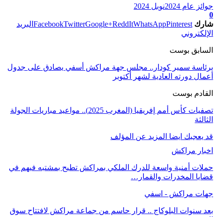
جوائز عام 2024
نوبل 2024
0
شارك
Pinterest
WhatsApp
ReddIt
Google+
Twitter
Facebook
البريد
الإلكتروني
السابق بوست
برئاسة سمير كودار.. مجلس جهة مراكش أسفي يصادق على جدول
أعمال دورته العادية لشهر أكتوبر
القادم بوست
تصفيات كأس أمم إفريقيا (المغرب 2025).. مواعيد مباريات الجولة
الثالثة
قد يعجبك ايضا
المزيد عن المؤلف
اخبار مراكش
حملات أمنية واسعة للدرك الملكي بمراكش تطيح بمشتبه فيهم في
قضايا المخدرات والقمار…
جهات مراكش - اسفي
بعد سنوات البلوكاج .. قرار حاسم من جماعة مراكش لافتتاح سوق