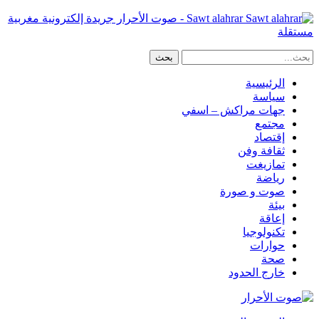
Sawt alahrar - صوت الأحرار جريدة إلكترونية مغربية
مستقلة
الرئيسية
سياسة
جهات مراكش – اسفي
مجتمع
إقتصاد
ثقافة وفن
تمازيغت
رياضة
صوت و صورة
بيئة
إعاقة
تكنولوجيا
حوارات
صحة
خارج الحدود