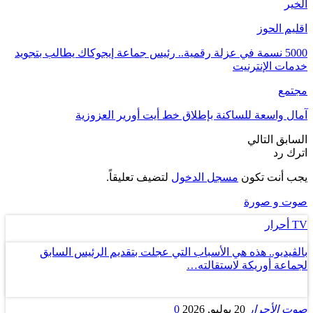
الخير
اقليم الحوز
5000 نسمة في عزلة رقمية.. رئيس جماعة إيجوكاك يطالب بتجويد
خدمات الإنترنيت
مجتمع
آمال واسعة للساكنة بإطلاق خط أيت أورير العزوزية
السابق
التالي
اترك رد
يجب أنت تكون
مسجل الدخول
لتضيف تعليقاً.
صوت و صورة
TV أحرار
بالڤيديو.. هذه هي الأسباب التي عجلت بتقديم الرئيس السابق
لجماعة أوريكة لاستقالته…
صوت الأحرار
20 يوليو, 2026
0