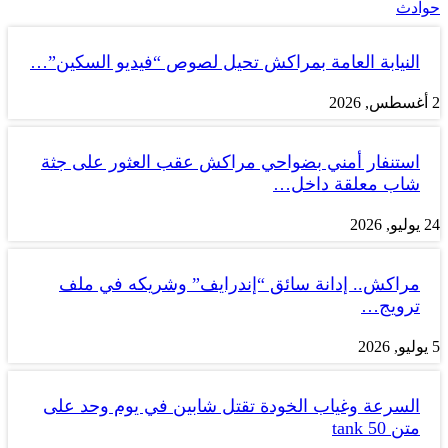
حوادث
النيابة العامة بمراكش تحيل لصوص “فيديو السكين”…
2 أغسطس, 2026
استنفار أمني بضواحي مراكش عقب العثور على جثة
شاب معلقة داخل…
24 يوليو, 2026
مراكش.. إدانة سائق “إندرايف” وشريكه في ملف
ترويج…
5 يوليو, 2026
السرعة وغياب الخودة تقتل شابين في يوم وحد على
متن tank 50