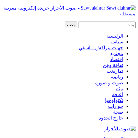
Sawt alahrar - صوت الأحرار جريدة إلكترونية مغربية
مستقلة
الرئيسية
سياسة
جهات مراكش – اسفي
مجتمع
إقتصاد
ثقافة وفن
تمازيغت
رياضة
صوت و صورة
بيئة
إعاقة
تكنولوجيا
حوارات
صحة
خارج الحدود