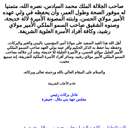
صاحب الجلالة الملك محمد السادس، نصره الله، متمنيا
له موفور الصحة وطول العمر، وأن يحفظه في ولي عهده
الأمير مولاي الحسن، وابنته المصونة الأميرة لالة خديجة،
وصنوه الشقيق صاحب السمو الملكي الأمير مولاي
رشيد، وكافة أفراد الأسرة العلوية الشريفة.
أهل الله هذا العيد السعيد على مولانا أمير المؤمنين، باليمن والخير والبركات،
وحفظه بما حفظ به الذكر الحكيم وأقر عينه بولي العهد صاحب السمو الملكي
الأمير الجليل مولاي الحسن، و الأميرة الجليلة للا خديجة، وشد أزر جلالته بصاحب
السمو الملكي الأمير مولاي رشيد، وسائر أفراد الأسرة الملكية الشريفة، إنه سميع
مجيب.
والسلام على المقام العالي بالله ورحمته تعالى وبركاته.
خادم الأعتاب الشريفة
عادل بركات رئيس
مجلس جهة بني ملال– خنيفرة
تابعوا آخر الأخبار من صوت الأحرار على Google News
التهنئات
عادل بركات
عيد الشباب
مجلس جهة بني ملال- خنيفرة