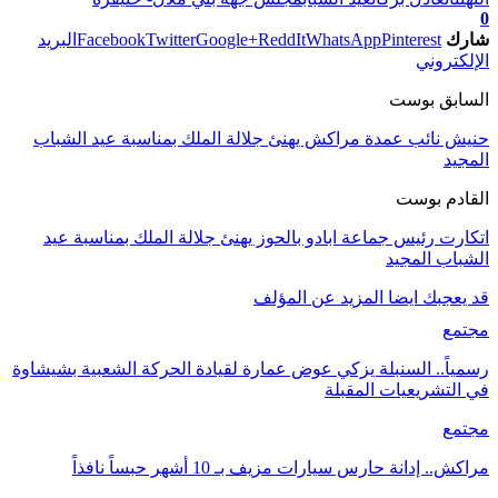
0
شارك
Pinterest
WhatsApp
ReddIt
Google+
Twitter
Facebook
البريد
الإلكتروني
السابق بوست
حنيش نائب عمدة مراكش يهنئ جلالة الملك بمناسبة عيد الشباب
المجيد
القادم بوست
اتكارت رئيس جماعة ابادو بالحوز يهنئ جلالة الملك بمناسبة عيد
الشباب المجيد
قد يعجبك ايضا
المزيد عن المؤلف
مجتمع
رسمياً.. السنبلة يزكي عوض عمارة لقيادة الحركة الشعبية بشيشاوة
في التشريعيات المقبلة
مجتمع
مراكش.. إدانة حارس سيارات مزيف بـ 10 أشهر حبساً نافذاً