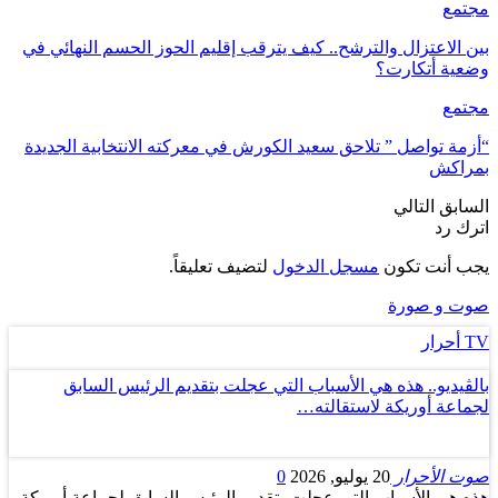
مجتمع
بين الاعتزال والترشح.. كيف يترقب إقليم الحوز الحسم النهائي في
وضعية أتكارت؟
مجتمع
“أزمة تواصل ” تلاحق سعيد الكورش في معركته الانتخابية الجديدة
بمراكش
السابق
التالي
اترك رد
يجب أنت تكون
مسجل الدخول
لتضيف تعليقاً.
صوت و صورة
TV أحرار
بالڤيديو.. هذه هي الأسباب التي عجلت بتقديم الرئيس السابق
لجماعة أوريكة لاستقالته…
صوت الأحرار
20 يوليو, 2026
0
هذه هي الأسباب التي عجلت بتقديم الرئيس السابق لجماعة أوريكة