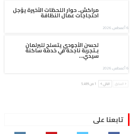
مراكش.. حوار اللحظات الأخيرة يؤجل
احتجاجات عمال النظافة
6 أغسطس, 2026
لحسن الأجودي يتسلح للبرلمان
بـتجربة ناجحة في خدمة ساكنة
سيدي…
6 أغسطس, 2026
السابق
التالي
1 من 5٬499
تابعنا على