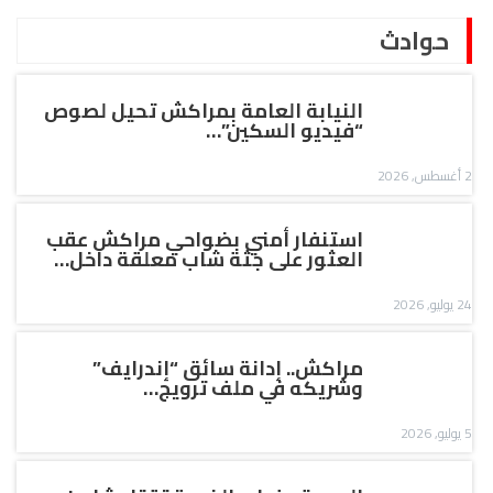
حوادث
النيابة العامة بمراكش تحيل لصوص
“فيديو السكين”…
2 أغسطس, 2026
استنفار أمني بضواحي مراكش عقب
العثور على جثة شاب معلقة داخل…
24 يوليو, 2026
مراكش.. إدانة سائق “إندرايف”
وشريكه في ملف ترويج…
5 يوليو, 2026