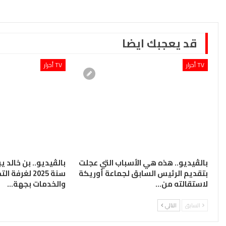
قد يعجبك ايضا
TV أحرار
TV أحرار
بالڤيديو.. هذه هي الأسباب التي عجلت
بالڤيديو.. بن خالد 
بتقديم الرئيس السابق لجماعة أوريكة
سنة 2025 لغرف
لاستقالته من…
والخدمات بجهة…
السابق
التالي