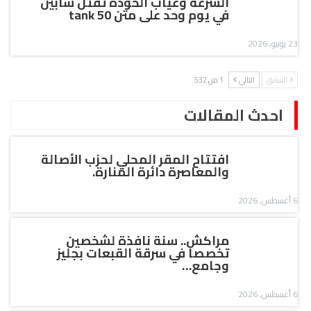
السرعة وغياب الخودة تقتل شابين
في يوم وحد على متن tank 50
23 يونيو, 2026
السابق
التالي
1 من 532
احدث المقالات
افتتاح المقر المحلي لحزب الأصالة
والمعاصرة دائرة المنارة.
6 أغسطس, 2026
مراكش.. سنة نافذة لشخصين
تخصصا في سرقة القبعات بجليز
وجامع…
6 أغسطس, 2026