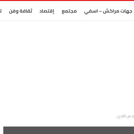
جهات مراكش – اسفي
مجتمع
إقتصاد
ثقافة وفن
ت
ير من التردي..