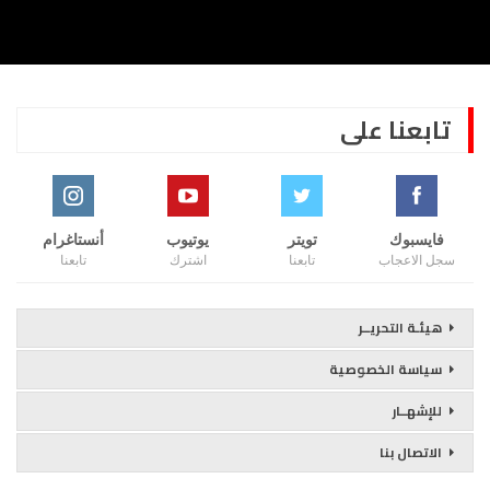
تابعنا على
فايسبوك
تويتر
يوتيوب
أنستاغرام
سجل الاعجاب
تابعنا
اشترك
تابعنا
هيئـة التحريــر
سياسة الخصوصية
للإشهــار
الاتصال بنا