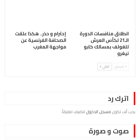
انطلاق منافسات الدورة
إحترام و حذر.. هكذا علقت
الـ21 لكأس العرش
الصحافة الفرنسية عن
للغولف بمسالك كابو
مواجهة المغرب
نيغرو
السابق
التالي
اترك رد
يجب أنت تكون
مسجل الدخول
لتضيف تعليقاً.
صوت و صورة