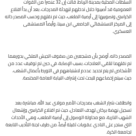
السلطات المحلية بمدينة الرباط، قالت إن 32 عنصراً من القوات
العمومية قد أصيبوا خلال تدخلهم لتهدئة المدرجات، بعد أن بدأ اقتلاع
الكراسي وتصويبها إلى أرضية الملعب، حيث تم نقلهم وحسب المصدر ذاته
إلى المركز الاستشفائي الجامعي ابن سينا، وأيضاً المستشفى
العسكري.
المصدر ذاته، أوضح بأن مشجعين من صفوف الجيش الملكي بدورهما
تم نقلهما لتلقي العلاجات، بسبب الإصابة، في حين تم توقيف عدد من
الأشخاص لم يتم تحديد عددم لاشتباههم في التورط بأعمال الشغب،
حيث سيتم إخضاعهم للبحث تحت إشراف النيابة العامة المختصة.
وانطلقت شرار الشغب بمدرجات الأمير مولاي عبد الله، مباشرة بعد
تسجيل نهضة بركان لهدف التعادل، حيث تم اقتلاع الكراسي وإشعال
الشهب النارية، مع محاولة الوصول إلى أرضية الملعب، وهي الأحداث
التي ستجر على النادي عقوبات ثقيلة أيضاً، من طرف لجنة التأديب التابعة
لجامعة الكرة.