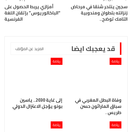
سجين ينتحر شنقا في مرحاض
أمزازي يربط الحصول على
زنزانته بتطوان ومندوبية
“الباكالوريوس” بإتقان اللغة
التامك توضح..
الفرنسية
قد يعجبك ايضا
المزيد عن المؤلف
رياضة
رياضة
وفاة البطل المغربي في
إلى غاية 2030.. ياسين
سباق الماراثون حسن
بونو يؤجل الاعتزال الدولي
طريس .
رياضة
رياضة