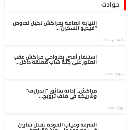
حوادث
النيابة العامة بمراكش تحيل لصوص
“فيديو السكين”…
2 أغسطس, 2026
استنفار أمني بضواحي مراكش عقب
العثور على جثة شاب معلقة داخل…
24 يوليو, 2026
مراكش.. إدانة سائق “إندرايف”
وشريكه في ملف ترويج…
5 يوليو, 2026
السرعة وغياب الخودة تقتل شابين
في يوم وحد على متن tank 50