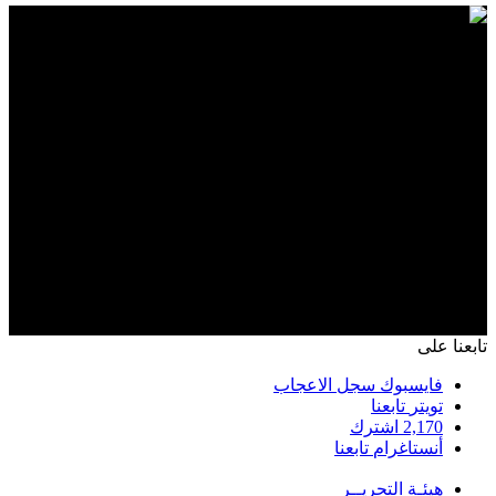
تابعنا على
فايسبوك
سجل الاعجاب
تويتر
تابعنا
2,170
اشترك
أنستاغرام
تابعنا
هيئـة التحريــر