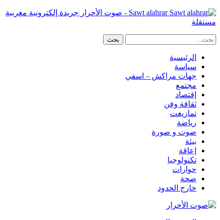
Sawt alahrar - صوت الأحرار جريدة إلكترونية مغربية
مستقلة
الرئيسية
سياسة
جهات مراكش – اسفي
مجتمع
إقتصاد
ثقافة وفن
تمازيغت
رياضة
صوت و صورة
بيئة
إعاقة
تكنولوجيا
حوارات
صحة
خارج الحدود