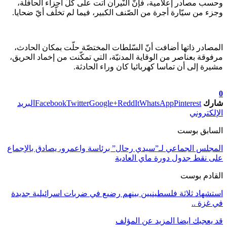
وحسب مصادر إعلامية، فإنّ النّيران أتت على كلّ أجزاء الحافلة،
وجزء من سيّارة أجرة من الصّنف الكبير، فيما لم تخلّف أيّ ضحايا.
المصادر ذاتها أضافت أنّ السّلطات المختصّة حلّت بمكان الحادث،
مرفوقة بعناصر من الوقاية المدنيّة، التي تمكّنت من إخماد الحريق،
مشيرة إلى أن تماسا كهربائيا كان وراء الحادثة.
تابعوا آخر الأخبار من صوت الأحرار على Google News
0
شارك
Pinterest
WhatsApp
ReddIt
Google+
Twitter
Facebook
البريد
الإلكتروني
السابق بوست
المجلس الجماعي لـ”سيدي رحال” برئاسة واعمرو، يصادق بالإجماع
على نقط جدول دورة ماي العادية
القادم بوست
استشهاد ثلاثة فلسطينيين بينهم رضيع في ضربات اسرائيلية جديدة
في غزة ..
قد يعجبك ايضا
المزيد عن المؤلف