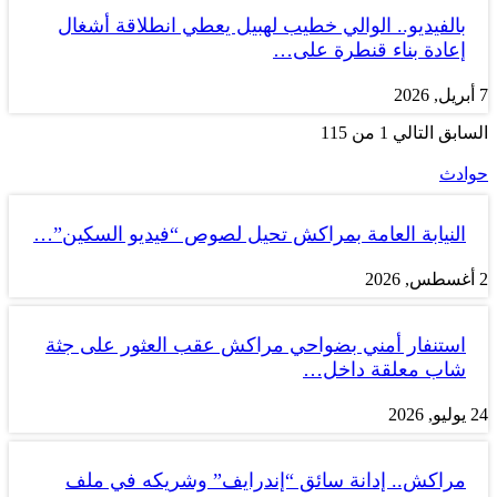
بالفيديو.. الوالي خطيب لهبيل يعطي انطلاقة أشغال
إعادة بناء قنطرة على…
7 أبريل, 2026
السابق
التالي
1 من 115
حوادث
النيابة العامة بمراكش تحيل لصوص “فيديو السكين”…
2 أغسطس, 2026
استنفار أمني بضواحي مراكش عقب العثور على جثة
شاب معلقة داخل…
24 يوليو, 2026
مراكش.. إدانة سائق “إندرايف” وشريكه في ملف