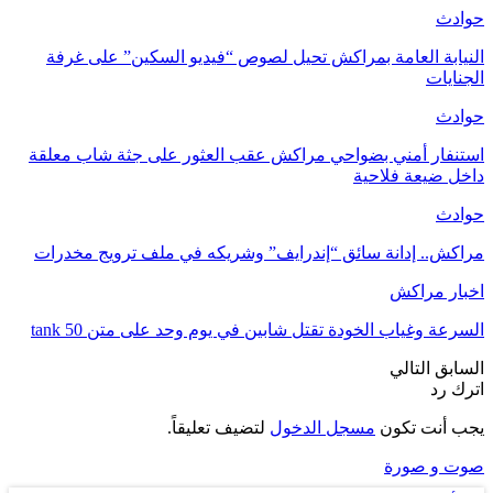
حوادث
النيابة العامة بمراكش تحيل لصوص “فيديو السكين” على غرفة
الجنايات
حوادث
استنفار أمني بضواحي مراكش عقب العثور على جثة شاب معلقة
داخل ضيعة فلاحية
حوادث
مراكش.. إدانة سائق “إندرايف” وشريكه في ملف ترويج مخدرات
اخبار مراكش
السرعة وغياب الخودة تقتل شابين في يوم وحد على متن tank 50
السابق
التالي
اترك رد
يجب أنت تكون
مسجل الدخول
لتضيف تعليقاً.
صوت و صورة