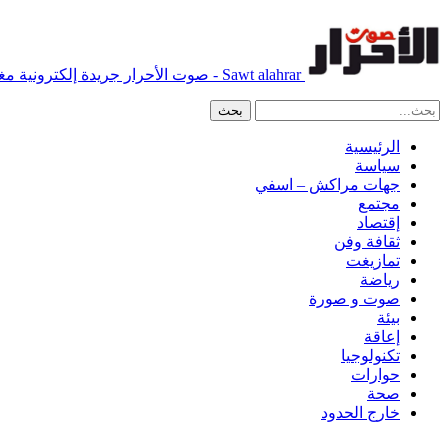
Sawt alahrar - صوت الأحرار جريدة إلكترونية مغربية مستقلة
الرئيسية
سياسة
جهات مراكش – اسفي
مجتمع
إقتصاد
ثقافة وفن
تمازيغت
رياضة
صوت و صورة
بيئة
إعاقة
تكنولوجيا
حوارات
صحة
خارج الحدود