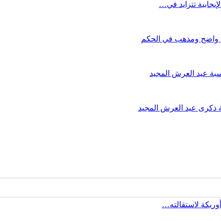
إيجابية تتزايد في…
 واضح ومذهب في الحكم
سبة عيد العرش المجيد
ة ذكرى عيد العرش المجيد
أوريكة لاستقالته…