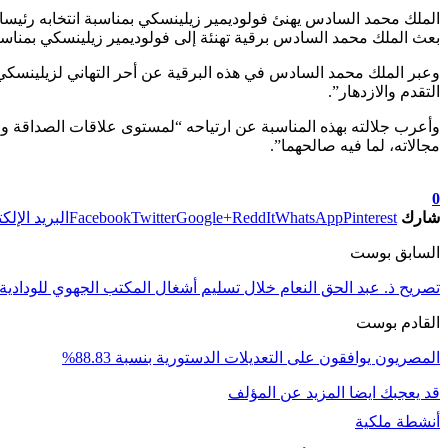
الملك محمد السادس يهنئ فولوديمير زيلينسكي بمناسبة انتخابه رئيسا ل
بعث الملك محمد السادس برقية تهنئة إلى فولوديمير زيلينسكي بمناسبة ا
وعبر الملك محمد السادس في هذه البرقية عن أحر التهاني لزيلينسكي “
التقدم والازدهار”.
وأعرب جلالته بهذه المناسبة عن ارتياحه “لمستوى علاقات الصداقة والت
مجالاته، لما فيه صالحهما”.
تابعوا آخر الأخبار من صوت الأحرار على Google News
0
شارك
Pinterest
WhatsApp
ReddIt
Google+
Twitter
Facebook
البريد الإلك
السابق بوست
تصريح ذ. عبد الحق النعام خلال تسليم أشغال المكتب الجهوي للودادية
القادم بوست
المصريون يوافقون على التعديلات الدستورية بنسبة 88.83%
قد يعجبك ايضا
المزيد عن المؤلف
أنشطة ملكية