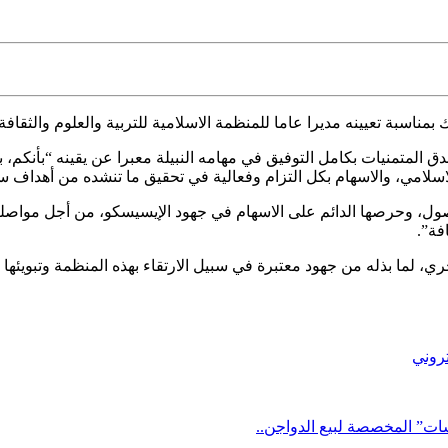
 بمناسبة تعيينه
مديرا عاما للمنظمة الاسلامية للتربية والعلوم والثقافة.
صدق المتمنيات بكامل التوفيق في مهامه النبيلة معبرا عن يقينه “بأن
لاسلامي، والاسهام بكل التزام وفعالية في تحقيق ما تنشده من أهداف س
صول، وحرصها الدائم على الاسهام في جهود الإيسيسكو، من أجل مواصلة 
فة”.
ويجري، لما بذله من جهود معتبرة في سبيل الارتقاء بهذه المنظمة وتبوي
تروني
شات” المخصصة لبيع الدواجن..