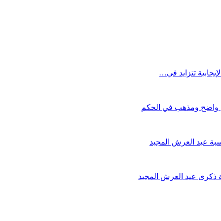
إيجابية تتزايد في…
 واضح ومذهب في الحكم
سبة عيد العرش المجيد
ة ذكرى عيد العرش المجيد