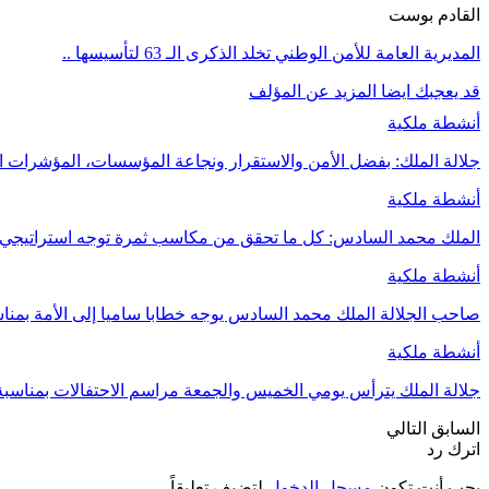
القادم بوست
المديرية العامة للأمن الوطني تخلد الذكرى الـ 63 لتأسيسها ..
قد يعجبك ايضا
المزيد عن المؤلف
أنشطة ملكية
جلالة الملك: بفضل الأمن والاستقرار ونجاعة المؤسسات، المؤشرات ال
أنشطة ملكية
الملك محمد السادس: كل ما تحقق من مكاسب ثمرة توجه استراتيجي
أنشطة ملكية
صاحب الجلالة الملك محمد السادس يوجه خطابا ساميا إلى الأمة بمنا
أنشطة ملكية
جلالة الملك يترأس يومي الخميس والجمعة مراسم الاحتفالات بمناسب
السابق
التالي
اترك رد
يجب أنت تكون
مسجل الدخول
لتضيف تعليقاً.