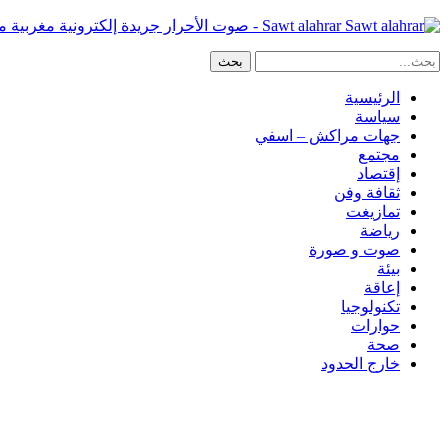
Sawt alahrar - صوت الأحرار جريدة إلكترونية مغربية مستقلة
الرئيسية
سياسة
جهات مراكش – اسفي
مجتمع
إقتصاد
ثقافة وفن
تمازيغت
رياضة
صوت و صورة
بيئة
إعاقة
تكنولوجيا
حوارات
صحة
خارج الحدود