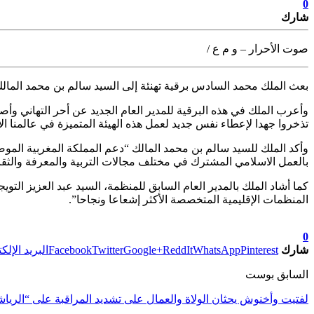
0
شارك
صوت الأحرار – و م ع /
بعث الملك محمد السادس برقية تهنئة إلى السيد سالم بن محمد المالك
وأعرب الملك في هذه البرقية للمدير العام الجديد عن أحر التهاني وأ
تذخروا جهدا لإعطاء نفس جديد لعمل هذه الهيئة المتميزة في عالمنا ا
وأكد الملك للسيد سالم بن محمد المالك “دعم المملكة المغربية المو
بالعمل الاسلامي المشترك في مختلف مجالات التربية والمعرفة والثقا
كما أشاد الملك بالمدير العام السابق للمنظمة، السيد عبد العزيز الت
المنظمات الإقليمية المتخصصة الأكثر إشعاعا ونجاحا”.
تابعوا آخر الأخبار من صوت الأحرار على Google News
0
شارك
Pinterest
WhatsApp
ReddIt
Google+
Twitter
Facebook
البريد الإلك
السابق بوست
لفتيت وأخنوش يحثان الولاة والعمال على تشديد المراقبة على “الريا