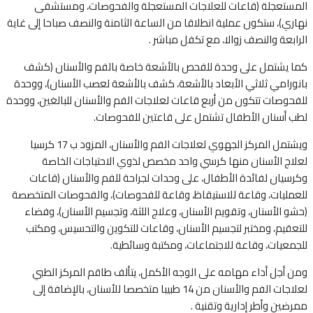
المستعجلة (قاعات للعلاجات المستعجلة والفحوصات، ومستشفى
نهاري)، ستكون عملية انطلاقا من الساعة الثامنة والنصف صباحا إلى غاية
الرابعة والنصف زوالا، مع تكفل مباشر .
كما يشتمل على وحدة للفحص بالأشعة خاصة بالفم والأسنان (كشف
بانورامي ثلاثي الأبعاد بالأشعة، كشف بالأشعة لعصب الأسنان)، ووحدة
للفحوصات تتكون من أربع قاعات لعلاجات الفم والأسنان للبالغين، ووحدة
لطب أسنان الأطفال تشتمل على قاعتين للفحوصات.
ويشتمل المركز الجهوي لعلاجات الفم والأسنان، المزود ب 17 كرسيا
لعلاج الأسنان منها كرسي واحد مخصص لذوي الاحتياجات الخاصة
وكرسيان لفائدة الأطفال، على وحدات لجراحة للفم والأسنان (قاعات
للعمليات، وقاعة للاستيقاظ، وقاعة للفحوصات)، والفحوصات المتخصصة
(حشو الأسنان، وتقويم الأسنان، وعلاج اللثة، وتجسيم الأسنان)، وفضاء
للتعقيم، ومختبر لتجسيم الأسنان، وقاعات للتكوين والتحسيس، ومكتب
للجمعيات، وقاعة للاجتماعات، ومكتبة وسائطية.
ومن أجل أداء مهامه على الوجه الأكمل، يتألف طاقم المركز الطبي
لعلاجات الفم والأسنان من 14 طبيبا متخصصا للأسنان، بالإضافة إلى
ممرضين وأطر إدارية وتقنية .