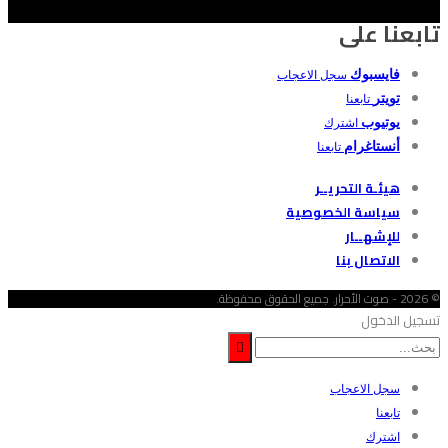
تابعنا على
فايسبوك
سجل الاعجاب
تويتر
تابعنا
يوتيوب
اشترك
أنستاغرام
تابعنا
هيئـة التحريــر
سياسة الخصوصية
للإشهــار
الاتصال بنا
© 2026 - صوت الأحرار. جميع الحقوق محفوظة.
تسجيل الدخول
سجل الاعجاب
تابعنا
اشترك