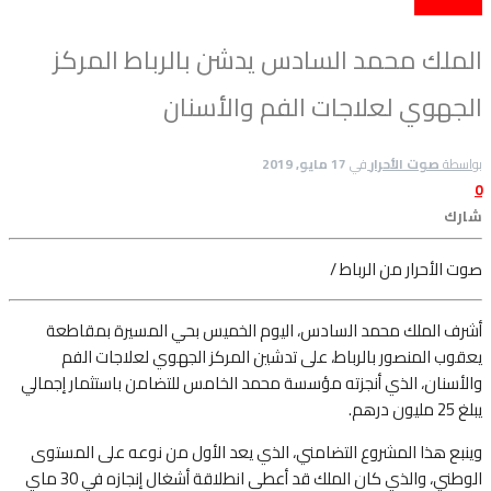
أنشطة ملكية
الملك محمد السادس يدشن بالرباط المركز
الجهوي لعلاجات الفم والأسنان
بواسطة
صوت الأحرار
في
17 مايو, 2019
0
شارك
صوت الأحرار من الرباط /
أشرف الملك محمد السادس، اليوم الخميس بحي المسيرة بمقاطعة
يعقوب المنصور
بالرباط، على تدشين المركز الجهوي لعلاجات الفم
والأسنان، الذي أنجزته مؤسسة محمد الخامس للتضامن باستثمار إجمالي
يبلغ 25 مليون درهم.
وينبع هذا المشروع التضامني، الذي يعد الأول من نوعه على المستوى
الوطني، والذي كان الملك قد أعطى انطلاقة أشغال إنجازه في 30 ماي