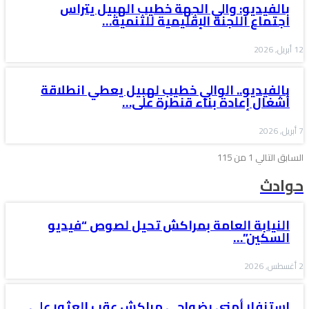
بالفيديو: والي الجهة خطيب الهبيل يتراس
اجتماع اللجنة الإقليمية للتنمية…
12 أبريل, 2026
بالفيديو.. الوالي خطيب لهبيل يعطي انطلاقة
أشغال إعادة بناء قنطرة على…
7 أبريل, 2026
السابق
التالي
1 من 115
حوادث
النيابة العامة بمراكش تحيل لصوص “فيديو
السكين”…
2 أغسطس, 2026
استنفار أمني بضواحي مراكش عقب العثور على