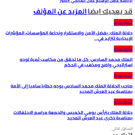
برئاسة عامل الإقليم عادل المالكي +صور
قد يعجبك ايضا
المزيد عن المؤلف
أنشطة ملكية
جلالة الملك: بفضل الأمن والاستقرار ونجاعة المؤسسات، المؤشرات
الإيجابية تتزايد في…
أنشطة ملكية
الملك محمد السادس: كل ما تحقق من مكاسب ثمرة توجه
استراتيجي واضح ومذهب في الحكم
أنشطة ملكية
صاحب الجلالة الملك محمد السادس يوجه خطابا ساميا إلى الأمة
بمناسبة عيد العرش المجيد
أنشطة ملكية
جلالة الملك يترأس يومي الخميس والجمعة مراسم الاحتفالات
بمناسبة ذكرى عيد العرش المجيد
السابق
التالي