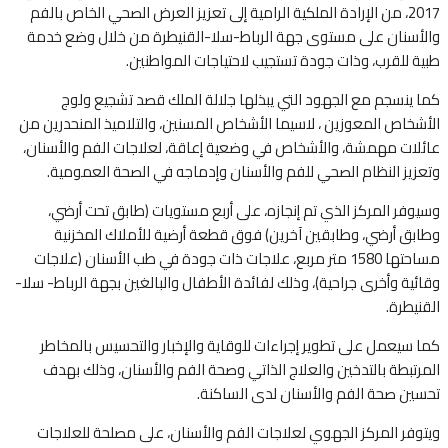
2017، من الإرادة الملكية الرامية إلى تعزيز العرض الصحي الخاص بالفم
والأسنان على مستوى جهة الرباط-سلا-القنيطرة من خلال وضع خدمة
طبية للقرب، وذات جودة تستجيب لاحتياجات المواطنين.
كما ينسجم مع الجهود التي يبذلها جلالة الملك قصد تشجيع ولوج
الأشخاص المعوزين ، لاسيما الأشخاص المسنين، والتلاميذ المنحدرين من
عائلات مهمشة، والأشخاص في وضعية إعاقة، لعلاجات الفم والأسنان،
وتعزيز النظام الصحي للفم والأسنان وإدماجه في الصحة العمومية.
وسيوفر المركز الذي تم إنجازه، على أربع مستويات (طابق تحت أرضي،
وطابق أرضي، وطابقين آخرين) فوق قطعة أرضية للأملاك المخزنية
مساحتها 1580 متر مربع، علاجات ذات جودة في طب الأسنان (علاجات
وقائية وأخرى جراحية)، وذلك لفائدة الأطفال والبالغين بجهة الرباط- سلا-
القنيطرة.
كما سيعمل على تطوير إجراءات للوقاية والإخبار والتحسيس بالمخاطر
المرتبطة بالتدخين والعلاج الذاتي وصحة الفم والأسنان، وذلك بهدف
تحسين صحة الفم والأسنان لدى الساكنة.
ويتوفر المركز الجهوي لعلاجات الفم والأسنان، على مصلحة للعلاجات