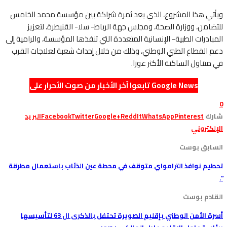
ويأتي هذا المشروع، الذي يعد ثمرة شراكة بين مؤسسة محمد الخامس
للتضامن، ووزارة الصحة، ومجلس جهة الرباط- سلا- القنيطرة، لتعزيز
المبادرات الطبية- الإنسانية المتعددة التي تنفذها المؤسسة، والرامية إلى
دعم القطاع الطبي الوطني، وذلك من خلال إحداث شعبة لعلاجات القرب
في متناول الساكنة الأكثر عوزا.
تابعوا آخر الأخبار من صوت الأحرار على Google News
0
شارك
Pinterest
WhatsApp
ReddIt
Google+
Twitter
Facebook
البريد
الإلكتروني
السابق بوست
تحطيم نوافذ الترامواي متوقف في محطة عين الذئاب باستعمال مطرقة
“.
القادم بوست
أسرة الأمن الوطني بإقليم الصويرة تحتفل بالذكرى ال 63 لتأسيسها