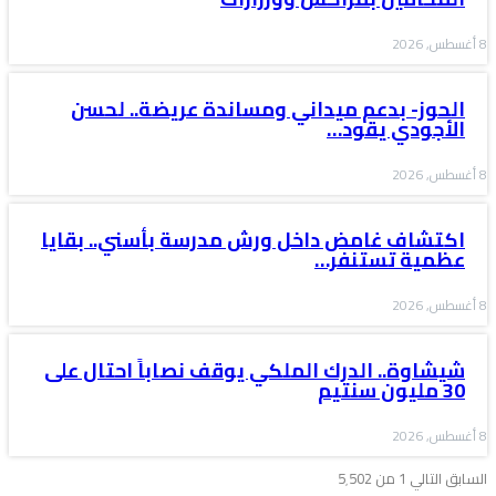
8 أغسطس, 2026
الحوز- بدعم ميداني ومساندة عريضة.. لحسن
الأجودي يقود…
8 أغسطس, 2026
اكتشاف غامض داخل ورش مدرسة بأسني.. بقايا
عظمية تستنفر…
8 أغسطس, 2026
شيشاوة.. الدرك الملكي يوقف نصاباً احتال على
30 مليون سنتيم
8 أغسطس, 2026
السابق
التالي
1 من 5٬502