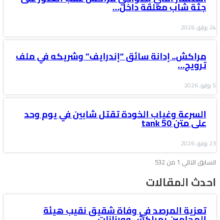
جثة شاب معلقة داخل…
24 يوليو, 2026
مراكش.. إدانة سائق “إندرايف” وشريكه في ملف
ترويج…
5 يوليو, 2026
السرعة وغياب الخودة تقتل شابين في يوم وحد
على متن tank 50
23 يونيو, 2026
السابق
التالي
1 من 532
احدث المقالات
تعزية المرصد في وفاة شقيق نقيب هيئة
المحامين بمراكش وورزازات