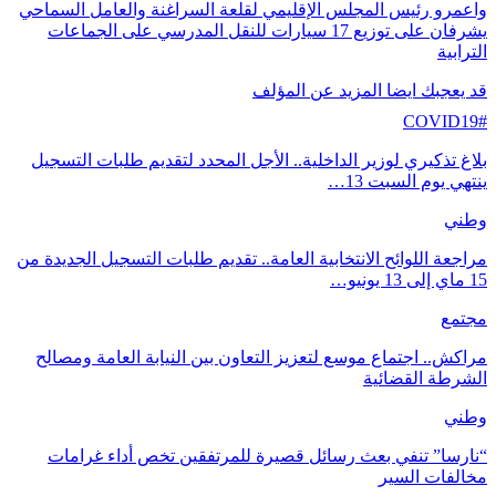
واعمرو رئيس المجلس الإقليمي لقلعة السراغنة والعامل السماحي
يشرفان على توزيع 17 سيارات للنقل المدرسي على الجماعات
الترابية
قد يعجبك ايضا
المزيد عن المؤلف
COVID19#
بلاغ تذكيري لوزير الداخلية.. الأجل المحدد لتقديم طلبات التسجيل
ينتهي يوم السبت 13…
وطني
مراجعة اللوائح الانتخابية العامة.. تقديم طلبات التسجيل الجديدة من
15 ماي إلى 13 يونيو…
مجتمع
مراكش.. اجتماع موسع لتعزيز التعاون بين النيابة العامة ومصالح
الشرطة القضائية
وطني
“نارسا” تنفي بعث رسائل قصيرة للمرتفقين تخص أداء غرامات
مخالفات السير