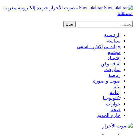
Sawt alahrar - صوت الأحرار جريدة إلكترونية مغربية
مستقلة
الرئيسية
سياسة
جهات مراكش – اسفي
مجتمع
إقتصاد
ثقافة وفن
تمازيغت
رياضة
صوت و صورة
بيئة
إعاقة
تكنولوجيا
حوارات
صحة
خارج الحدود