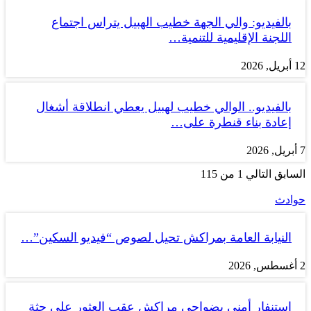
بالفيديو: والي الجهة خطيب الهبيل يتراس اجتماع
اللجنة الإقليمية للتنمية…
12 أبريل, 2026
بالفيديو.. الوالي خطيب لهبيل يعطي انطلاقة أشغال
إعادة بناء قنطرة على…
7 أبريل, 2026
السابق
التالي
1 من 115
حوادث
النيابة العامة بمراكش تحيل لصوص “فيديو السكين”…
2 أغسطس, 2026
استنفار أمني بضواحي مراكش عقب العثور على جثة