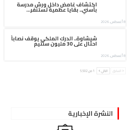
اكتشاف غامض داخل ورش مدرسة
بأسني.. بقايا عظمية تستنفر…
8 أغسطس, 2026
شيشاوة.. الدرك الملكي يوقف نصاباً
احتال على 30 مليون سنتيم
8 أغسطس, 2026
السابق
التالي
1 من 5٬502
النشرة الإخبارية