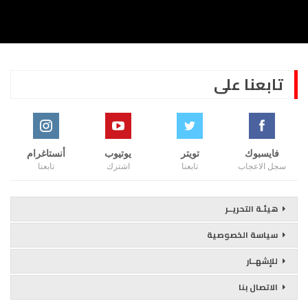
تابعنا على
فايسبوك
تويتر
يوتيوب
أنستاغرام
سجل الاعجاب
تابعنا
اشترك
تابعنا
هيئـة التحريــر
سياسة الخصوصية
للإشهــار
الاتصال بنا