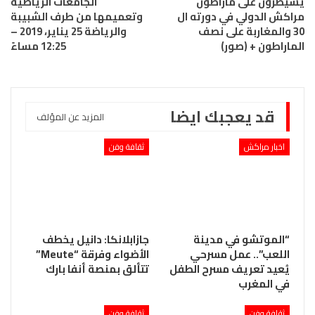
يسيطرون على ماراطون
الجامعات الرياضية
مراكش الدولي في دورته ال
وتعميمها من طرف الشبيبة
30 والمغاربة على نصف
والرياضة 25 يناير، 2019 –
الماراطون + (صور)
12:25 مساءً
قد يعجبك ايضا
المزيد عن المؤلف
اخبار مراكش
ثقافة وفن
“الموتشو في مدينة
جازابلانكا: دانيل يخطف
اللعب”.. عمل مسرحي
الأضواء وفرقة “Meute”
يُعيد تعريف مسرح الطفل
تتألق بمنصة أنفا بارك
في المغرب
ثقافة وفن
ثقافة وفن