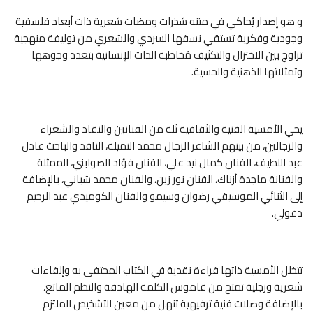
و هو إصدار يُحاكي في متنه شذرات ومضات شعرية ذات أبعاد فلسفية
وجودية وفكرية تستقي نسقها السردي والشعري من توليفة منهجية
تزاوج بين الاختزال والتكثيف مُخاطبة الذات الإنسانية بتعدد وجوهها
وتمثلاتها الذهنية والحسية.
يحي الأمسية الفنية والثقافية ثلة من الفنانين والنقاد والشعراء
والزجالين، من بينهم الشاعر الزجال محمد النميلة، الناقد والباحث عادل
عبد اللطيف، الفنان كمال نيد علي، الفنان فؤاد الصوابني، الممثلة
والفنانة ماجدة أزناك، الفنان نور زين، والفنان محمد شباني، بالإضافة
إلى الثنائي الموسيقي رضوان وسيمو والفنان الكوميدي عبد الرحيم
دغولي.
تتخلل الأمسية ذاتها قراءة نقدية في الكتاب المحتفى به وإلقاءات
شعرية وزجلية تمتح من قاموس الكلمة الهادفة والنظم الماتع،
بالإضافة وصلات فنية ترفيهية تنهل من معين التشخيص الملتزم