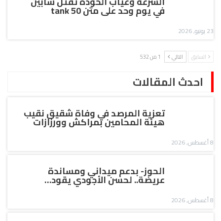
السرعة وغياب الخودة تقتل شابين
في يوم وحد على متن tank 50
23 يونيو, 2026
السابق
التالي
1 من 532
احدث المقالات
تعزية المرصد في وفاة شقيق نقيب
هيئة المحامين بمراكش وورزازات
8 أغسطس, 2026
الحوز- بدعم ميداني ومساندة
عريضة.. لحسن الأجودي يقود…
8 أغسطس, 2026