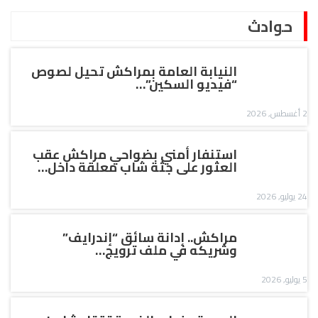
حوادث
النيابة العامة بمراكش تحيل لصوص
“فيديو السكين”…
2 أغسطس, 2026
استنفار أمني بضواحي مراكش عقب
العثور على جثة شاب معلقة داخل…
24 يوليو, 2026
مراكش.. إدانة سائق “إندرايف”
وشريكه في ملف ترويج…
5 يوليو, 2026