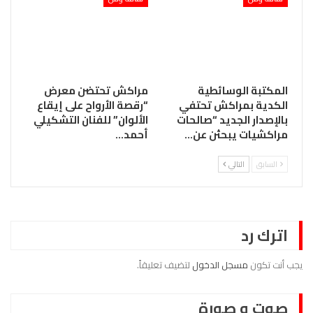
المكتبة الوسائطية
مراكش تحتضن معرض
الكدية بمراكش تحتفي
“رقصة الأرواح على إيقاع
بالإصدار الجديد “صالحات
الألوان” للفنان التشكيلي
مراكشيات يبحثن عن…
أحمد…
السابق
التالي
اترك رد
يجب أنت تكون
مسجل الدخول
لتضيف تعليقاً.
صوت و صورة