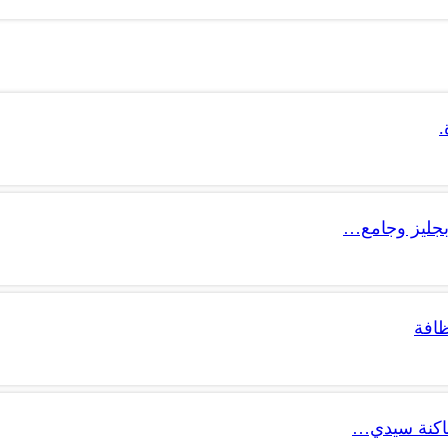
.
جليز وجامع…
ظافة
ساكنة سيدي…