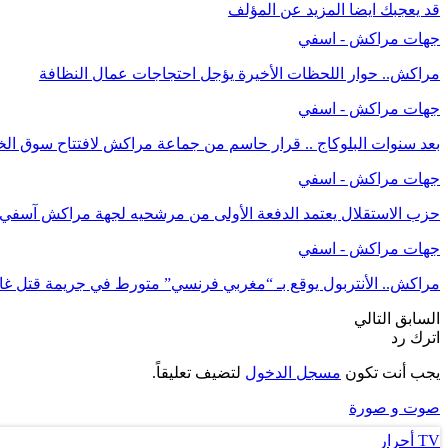
قد يعجبك ايضا
المزيد عن المؤلف
جهات مراكش - اسفي
مراكش.. حوار اللحظات الأخيرة يؤجل احتجاجات عمال النظافة
جهات مراكش - اسفي
بعد سنوات البلوكاج .. قرار حاسم من جماعة مراكش لافتتاح سوق الخ
جهات مراكش - اسفي
حزب الاستقلال يعتمد الدفعة الأولى من مرشحيه لجهة مراكش آسفي في
جهات مراكش - اسفي
مراكش.. الأنتربول يوقع بـ “مغربي فرنسي” متورط في جريمة قتل غ
السابق
التالي
اترك رد
يجب أنت تكون
مسجل الدخول
لتضيف تعليقاً.
صوت و صورة
TV أحرار