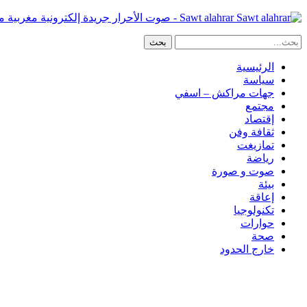
Sawt alahrar - صوت الأحرار جريدة إلكترونية مغربية مستقلة
الرئيسية
سياسة
جهات مراكش – اسفي
مجتمع
إقتصاد
ثقافة وفن
تمازيغت
رياضة
صوت و صورة
بيئة
إعاقة
تكنولوجيا
حوارات
صحة
خارج الحدود