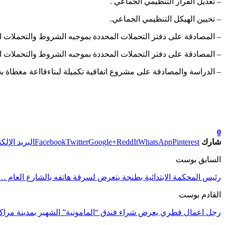
– تعديل القرار التنظيمي الجماعي .
– تحيين الهيكل التنظيمي الجماعي.
– المصادقة على دفتر التحملات المحددة بموجبه الشروط والتحملات ال
– المصادقة على دفتر التحملات المحددة بموجبه الشروط والتحملات ال
– الدراسة والمصادقة على مشروع اتفاقية تكميلة لبناءقااعة مغطاة
تابعوا آخر الأخبار من صوت الأحرار على Google News
0
شارك
Pinterest
WhatsApp
ReddIt
Google+
Twitter
Facebook
البريد الإلك
السابق بوست
رئيس المحكمة الابتدائية بطنجة يتعرض لسرقة هاتفه بالشارع العام …
القادم بوست
رجل اعمال قطري يعرض شراء فندق “المامونية” الشهير بمدينة مرا