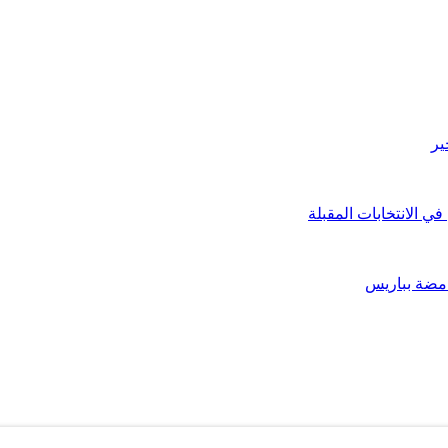
ير
 الانتخابات المقبلة
امضة بباريس