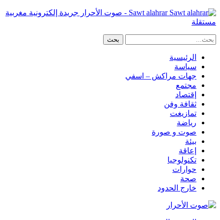
Sawt alahrar - صوت الأحرار جريدة إلكترونية مغربية
مستقلة
الرئيسية
سياسة
جهات مراكش – اسفي
مجتمع
إقتصاد
ثقافة وفن
تمازيغت
رياضة
صوت و صورة
بيئة
إعاقة
تكنولوجيا
حوارات
صحة
خارج الحدود