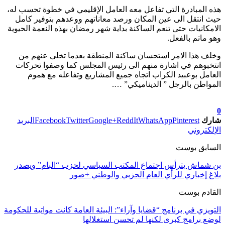
هذه المبادرة التي تفاعل معه العامل الإقليمي في خطوة تحسب له،
حيث انتقل الى عين المكان ورصد معاناتهم ووعدهم بتوفير كامل
الامكانيات حتى تنعم الساكنة بداية شهر رمضان بهذه النعمة الحيوية
وهو ماتم بالفعل.
وخلف هذا الامر استحسان ساكنة المنطقة بعدما تخلى عنهم من
انتخبوهم في اشارة منهم الى رئيس المجلس كما وصفوا تحركات
العامل بوعبيد الكراب اتجاه جميع المشاريع وتفاعله مع هموم
المواطن بالرجل ” الديناميكي” ….
تابعوا آخر الأخبار من صوت الأحرار على Google News
0
شارك
Pinterest
WhatsApp
ReddIt
Google+
Twitter
Facebook
البريد
الإلكتروني
السابق بوست
بن شماش يترأس اجتماع المكتب السياسي لحزب “البام” ويصدر
بلاغ إخباري للرأي العام الحزبي والوطني +صور
القادم بوست
التويزي في برنامج “قضايا وآراء”: البيئة العامة كانت مواتية للحكومة
لوضع برامج كبرى لكنها لم تحسن استغلالها