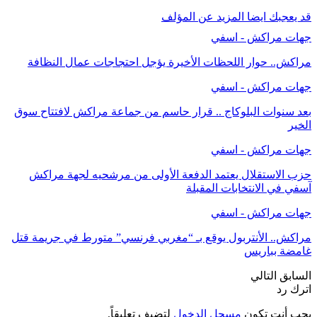
قد يعجبك ايضا
المزيد عن المؤلف
جهات مراكش - اسفي
مراكش.. حوار اللحظات الأخيرة يؤجل احتجاجات عمال النظافة
جهات مراكش - اسفي
بعد سنوات البلوكاج .. قرار حاسم من جماعة مراكش لافتتاح سوق
الخير
جهات مراكش - اسفي
حزب الاستقلال يعتمد الدفعة الأولى من مرشحيه لجهة مراكش
آسفي في الانتخابات المقبلة
جهات مراكش - اسفي
مراكش.. الأنتربول يوقع بـ “مغربي فرنسي” متورط في جريمة قتل
غامضة بباريس
السابق
التالي
اترك رد
يجب أنت تكون
مسجل الدخول
لتضيف تعليقاً.