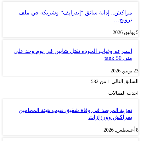
مراكش.. إدانة سائق “إندرايف” وشريكه في ملف
ترويج…
5 يوليو, 2026
السرعة وغياب الخودة تقتل شابين في يوم وحد على
متن tank 50
23 يونيو, 2026
السابق
التالي
1 من 532
احدث المقالات
تعزية المرصد في وفاة شقيق نقيب هيئة المحامين
بمراكش وورزازات
8 أغسطس, 2026