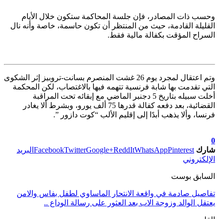
وحسب ذات المصادر، فإن جلسة المحاكمة ستكون خلال الأيام
القليلة القادمة، حيث من المنتظر أن تكون حاسمة، خاصة وأنه نال
السراح المؤقت بكفالة مالية فقط.
وتم اعتقال لمجرد يوم 26 غشت المنصرم بسانت-تروبيز إثر الشكوى
التي تقدمت بها شابة فرنسية تتهمه فيها بالاغتصاب، لكن المحكمة
أخلت سبيله بتاريخ 5 دجنبر الماضي مع إبقائه تحت المراقبة
القضائية، بعد دفعه كفالة قدرها 75 ألف يورو، وبشرط ألا يغادر
فرنسا، وألا يذهب أبدًا إلى إقليم الألب “كوت دازور ”.
تابعوا آخر الأخبار من صوت الأحرار على Google News
0
شارك
Pinterest
WhatsApp
ReddIt
Google+
Twitter
Facebook
البريد
الإلكتروني
السابق بوست
تفاصيل صادمة في واقعة الانتحار الماساوي لطفل بفاس والامن
يعتقل الوالد وزوجة الاب بعد العثور على رسالة الوداع ..