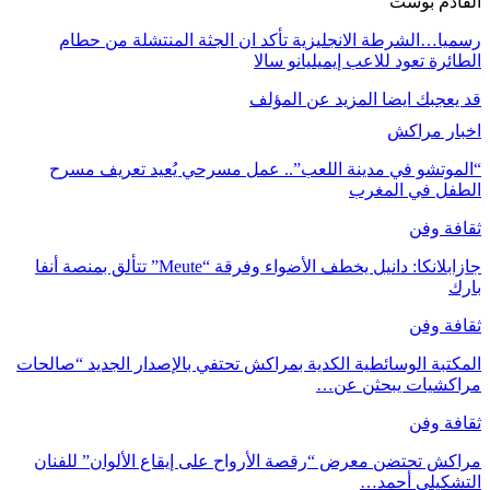
القادم بوست
رسميا…الشرطة الانجليزية تأكد ان الجثة المنتشلة من حطام
الطائرة تعود للاعب إيميليانو سالا
قد يعجبك ايضا
المزيد عن المؤلف
اخبار مراكش
“الموتشو في مدينة اللعب”.. عمل مسرحي يُعيد تعريف مسرح
الطفل في المغرب
ثقافة وفن
جازابلانكا: دانيل يخطف الأضواء وفرقة “Meute” تتألق بمنصة أنفا
بارك
ثقافة وفن
المكتبة الوسائطية الكدية بمراكش تحتفي بالإصدار الجديد “صالحات
مراكشيات يبحثن عن…
ثقافة وفن
مراكش تحتضن معرض “رقصة الأرواح على إيقاع الألوان” للفنان
التشكيلي أحمد…