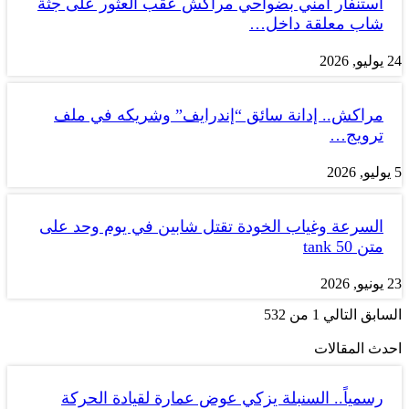
استنفار أمني بضواحي مراكش عقب العثور على جثة
شاب معلقة داخل…
24 يوليو, 2026
مراكش.. إدانة سائق “إندرايف” وشريكه في ملف
ترويج…
5 يوليو, 2026
السرعة وغياب الخودة تقتل شابين في يوم وحد على
متن tank 50
23 يونيو, 2026
السابق
التالي
1 من 532
احدث المقالات
رسمياً.. السنبلة يزكي عوض عمارة لقيادة الحركة