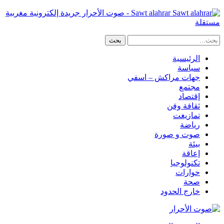
Sawt alahrar - صوت الأحرار جريدة إلكترونية مغربية
مستقلة
الرئيسية
سياسة
جهات مراكش – اسفي
مجتمع
إقتصاد
ثقافة وفن
تمازيغت
رياضة
صوت و صورة
بيئة
إعاقة
تكنولوجيا
حوارات
صحة
خارج الحدود