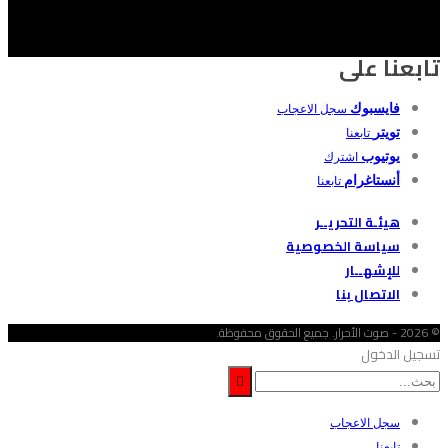
تابعنا على
فايسبوك
سجل الاعجاب
تويتر
تابعنا
يوتيوب
اشترك
أنستاغرام
تابعنا
هيئـة التحريــر
سياسة الخصوصية
للإشهــار
الاتصال بنا
© 2026 - صوت الأحرار. جميع الحقوق محفوظة.
تسجيل الدخول
سجل الاعجاب
تابعنا