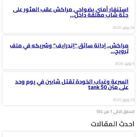
استنفار أمني بضواحي مراكش عقب العثور على
جثة شاب معلقة داخل…
24 يوليو, 2026
مراكش.. إدانة سائق “إندرايف” وشريكه في ملف
ترويج…
5 يوليو, 2026
السرعة وغياب الخودة تقتل شابين في يوم وحد
على متن tank 50
23 يونيو, 2026
السابق
التالي
1 من 532
احدث المقالات