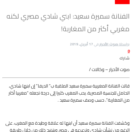
ثقافة وفن
الفنانة سميرة سعيد: ابني شادي مصري لكنه
مغربي أكثر من المغاربة!
بواسطة
صوت الأحرار
في
17 أبريل, 2019
0
شارك
صوت الأحرار – وكالات /
قالت الفنانة المغربية سميرة سعيد الملقبة ب” الديفا” إن ابنها شادي،
الحامل للجنسية
المصرية، يحب المغرب كثيرا إلى درجة تجعله “مغربيا أكثر
من المغاربة”، حسب وصف سميرة سعيد .
وكشفت الفنانة سميرة سعيد أن ابنها له علاقة وطيدة مع المغرب، على
الرغم من نشأت شادي وترعرعه في مصر، ويتضح ذلك من خلال طريقة