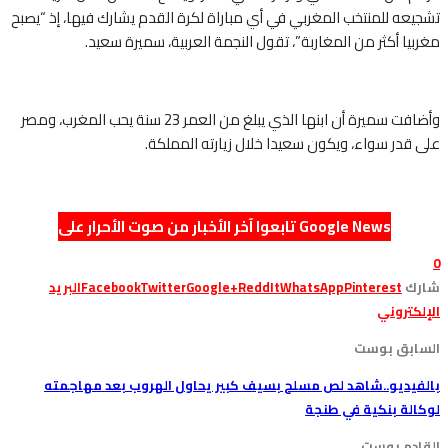
تشجيعه للمنتخب المغربي في أي مباراة لكرة القدم يشارك فيها، إذ “يصبح
مغربيا أكثر من المغاربة”، تقول النجمة العربية، سميرة سعيد.
وأضافت سميرة أن ابنها الذي يبلغ من العمر 23 سنة يحب المغرب، ومصر
على قدر سواء، ويكون سعيدا خلال زيارته المملكة.
تابعوا آخر الأخبار من صوت الأحرار على Google News
0
شارك
Pinterest
WhatsApp
ReddIt
Google+
Twitter
Facebook
البريد
الإلكتروني
السابق بوست
بالفيديو..شاهد لص مسلح بسيف كبير يحاول الهروب بعد مهاجمته
لوكالة بنكية في طنجة
القادم بوست