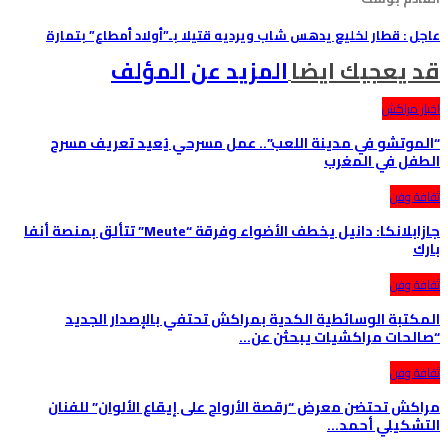
عاجل : قطار لخليع يدهس شاب ويرديه قتيلا بـ”أولاد أمطاع” بتمارة
قد يعجبك ايضا
المزيد عن المؤلف
اخبار مراكش
“الموتشو في مدينة اللعب”.. عمل مسرحي يُعيد تعريف مسرح
الطفل في المغرب
ثقافة وفن
جازابلانكا: دانيل يخطف الأضواء وفرقة “Meute” تتألق بمنصة أنفا
بارك
ثقافة وفن
المكتبة الوسائطية الكدية بمراكش تحتفي بالإصدار الجديد
“صالحات مراكشيات يبحثن عن…
ثقافة وفن
مراكش تحتضن معرض “رقصة الأرواح على إيقاع الألوان” للفنان
التشكيلي أحمد…