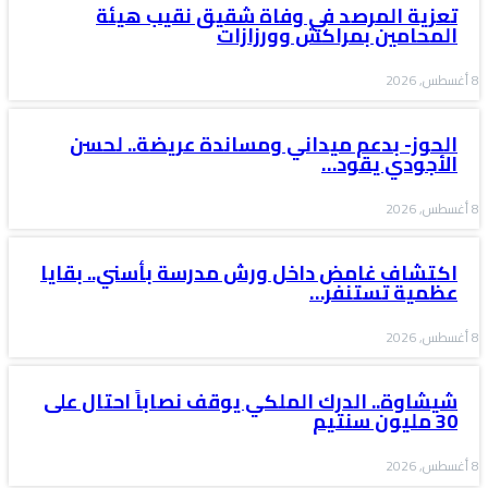
تعزية المرصد في وفاة شقيق نقيب هيئة
المحامين بمراكش وورزازات
8 أغسطس, 2026
الحوز- بدعم ميداني ومساندة عريضة.. لحسن
الأجودي يقود…
8 أغسطس, 2026
اكتشاف غامض داخل ورش مدرسة بأسني.. بقايا
عظمية تستنفر…
8 أغسطس, 2026
شيشاوة.. الدرك الملكي يوقف نصاباً احتال على
30 مليون سنتيم
8 أغسطس, 2026