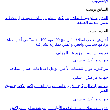
الإلكتروني
السابق بوست
المديرية الجهوية للثقافة بمراكش تنظم ورشات تقنية حول مخطط
تدبير المدينة العتيقة
القادم بوست
أخنوش يعطي انطلاقة “برنامج 100 يوم 100 مدينة” من أجل صياغة
برنامج سياسي واقعي وعملي بمقاربة تشاركية
قد يعجبك ايضا
المزيد عن المؤلف
جهات مراكش - اسفي
مراكش.. حوار اللحظات الأخيرة يؤجل احتجاجات عمال النظافة
جهات مراكش - اسفي
بعد سنوات البلوكاج .. قرار حاسم من جماعة مراكش لافتتاح سوق
الخير
جهات مراكش - اسفي
حزب الاستقلال يعتمد الدفعة الأولى من مرشحيه لجهة مراكش