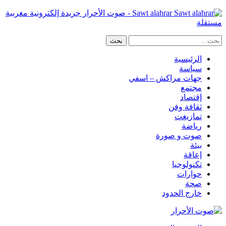
Sawt alahrar - صوت الأحرار جريدة إلكترونية مغربية
مستقلة
الرئيسية
سياسة
جهات مراكش – اسفي
مجتمع
إقتصاد
ثقافة وفن
تمازيغت
رياضة
صوت و صورة
بيئة
إعاقة
تكنولوجيا
حوارات
صحة
خارج الحدود