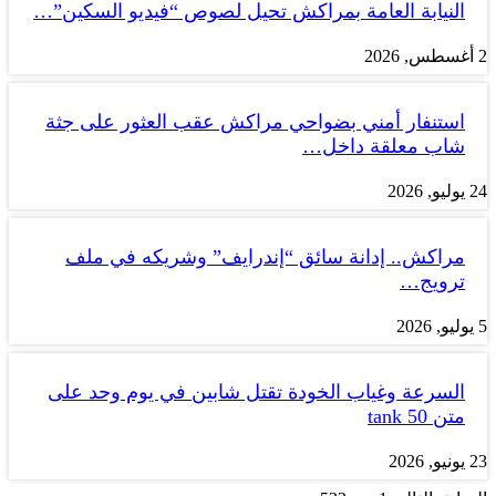
النيابة العامة بمراكش تحيل لصوص “فيديو السكين”…
2 أغسطس, 2026
استنفار أمني بضواحي مراكش عقب العثور على جثة
شاب معلقة داخل…
24 يوليو, 2026
مراكش.. إدانة سائق “إندرايف” وشريكه في ملف
ترويج…
5 يوليو, 2026
السرعة وغياب الخودة تقتل شابين في يوم وحد على
متن tank 50
23 يونيو, 2026