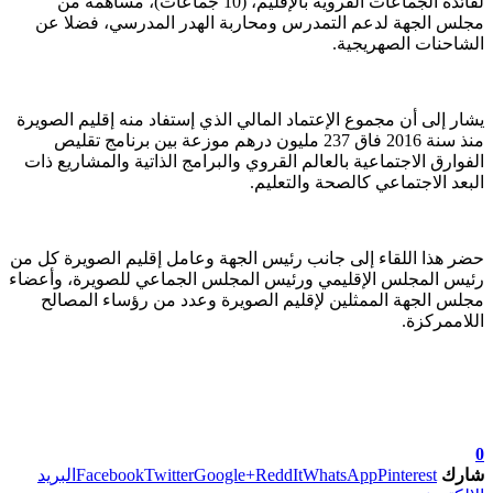
لفائدة الجماعات القروية بالإقليم، (10 جماعات)، مساهمة من
مجلس الجهة لدعم التمدرس ومحاربة الهدر المدرسي، فضلا عن
الشاحنات الصهريجية.
يشار إلى أن مجموع الإعتماد المالي الذي إستفاد منه إقليم الصويرة
منذ سنة 2016 فاق 237 مليون درهم موزعة بين برنامج تقليص
الفوارق الاجتماعية بالعالم القروي والبرامج الذاتية والمشاريع ذات
البعد الاجتماعي كالصحة والتعليم.
حضر هذا اللقاء إلى جانب رئيس الجهة وعامل إقليم الصويرة كل من
رئيس المجلس الإقليمي ورئيس المجلس الجماعي للصويرة، وأعضاء
مجلس الجهة الممثلين لإقليم الصويرة وعدد من رؤساء المصالح
اللاممركزة.
تابعوا آخر الأخبار من صوت الأحرار على Google News
0
شارك
Pinterest
WhatsApp
ReddIt
Google+
Twitter
Facebook
البريد