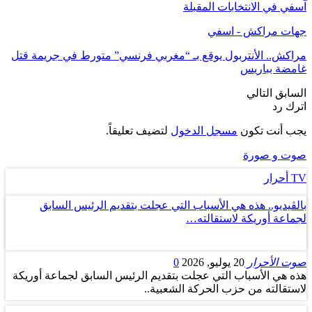
آسفي في الانتخابات المقبلة
جهات مراكش - اسفي
مراكش.. الأنتربول يوقع بـ “مغربي فرنسي” متورط في جريمة قتل
غامضة بباريس
السابق
التالي
اترك رد
يجب أنت تكون
مسجل الدخول
لتضيف تعليقاً.
صوت و صورة
TV أحرار
بالڤيديو.. هذه هي الأسباب التي عجلت بتقديم الرئيس السابق
لجماعة أوريكة لاستقالته…
صوت الأحرار
20 يوليو, 2026
0
هذه هي الأسباب التي عجلت بتقديم الرئيس السابق لجماعة أوريكة
لاستقالته من حزب الحركة الشعبية..