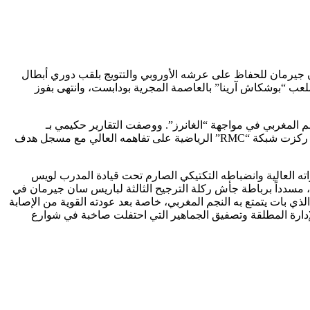
 جيرمان للحفاظ على عرشه الأوروبي والتتويج بلقب دوري أبطال
 ملعب “بوشكاش آرينا” بالعاصمة المجرية بودابست، وانتهى بفوز
 المغربي في مواجهة “الغانرز”. ووصفت التقارير حكيمي بـ
“المحرك النفاث” الذي نجح في تأمين الجبهة اليمنى بصلابة دفاعية استثنائية أمام هجمات الفريق الإنجليزي، مقدماً عمقاً هجومياً متوازناً، بينما ركزت شبكة “RMC” الرياضية على تفاهمه العالي مع مسجل هدف
اته العالية وانضباطه التكتيكي الصارم تحت قيادة المدرب لويس
، مسدداً برباطة جأش ركلة الترجيح الثالثة لباريس سان جيرمان في
لذي بات يتمتع به النجم المغربي، خاصة بعد عودته القوية من الإصابة
كيمي جعلته يحظى بثقة الإدارة المطلقة وتصفيق الجماهير التي احتفلت صاخبة في شوارع