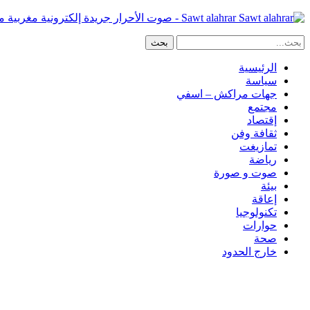
Sawt alahrar - صوت الأحرار جريدة إلكترونية مغربية مستقلة
الرئيسية
سياسة
جهات مراكش – اسفي
مجتمع
إقتصاد
ثقافة وفن
تمازيغت
رياضة
صوت و صورة
بيئة
إعاقة
تكنولوجيا
حوارات
صحة
خارج الحدود