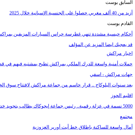
السابق بوست
أزيد من 40 ألف مغربي حصلوا على الجنسية الإسبانية خلال 2025
القادم بوست
أحكام حبسية مشددة تنهي غطرسة حراس السيارات المزيفين بمراك
قد يعجبك ايضا
المزيد عن المؤلف
اخبار مراكش
حملات أمنية واسعة للدرك الملكي بمراكش تطيح بمشتبه فيهم في قض
جهات مراكش - اسفي
بعد سنوات البلوكاج .. قرار حاسم من جماعة مراكش لافتتاح سوق الخ
اقليم الحوز
5000 نسمة في عزلة رقمية.. رئيس جماعة إيجوكاك يطالب بتجويد خدمات الإنترنيت
مجتمع
آمال واسعة للساكنة بإطلاق خط أيت أورير العزوزية