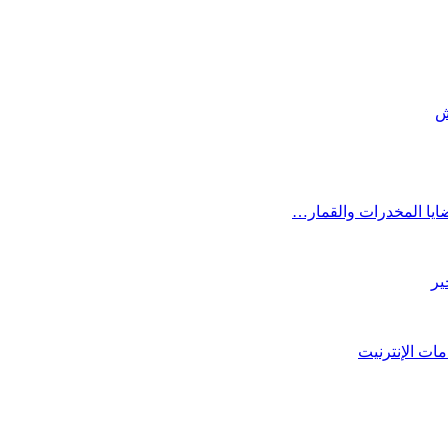
ش
ايا المخدرات والقمار…
ير