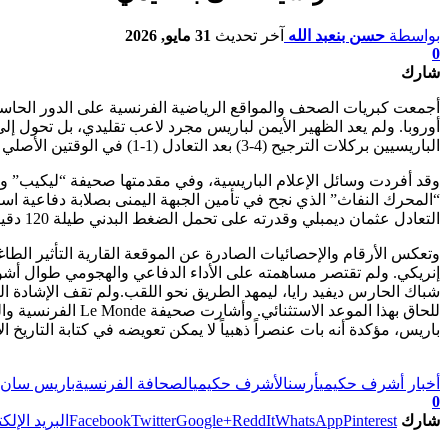
بواسطة
حسن بنعبد الله
آخر تحديث
31 مايو, 2026
0
شارك
أجمعت كبريات الصحف والمواقع الرياضية الفرنسية على الدور الحاس
أوروبا. ولم يعد الظهير الأيمن لباريس مجرد لاعب تقليدي، بل تحول إلى
الباريسيين بركلات الترجيح (4-3) بعد التعادل (1-1) في الوقتين الأصلي والإضافي.
وقد أفردت وسائل الإعلام الباريسية، وفي مقدمتها صحيفة “ليكيب” و
التعادل عثمان ديمبلي وقدرته على تحمل الضغط البدني طيلة 120 دقيقة كاملة.
وتعكس الأرقام والإحصائيات الصادرة عن الموقعة القارية التأثير الط
إنريكي. ولم تقتصر مساهمته على الأداء الدفاعي والهجومي طوال أشواط
شباك الحارس ديفيد رايا، ليمهد الطريق نحو اللقب.ولم تقف الإشادة ال
للحاق بهذا الموع
باريس، مؤكدة أنه بات عنصراً ذهبياً لا يمكن تعويضه في كتابة التاريخ ال
تابعوا آخر الأخبار من صوت الأحرار على Google News
أخبار أشرف حكيمي
أرسنال
أشرف حكيمي
الصحافة الفرنسية
باريس سان 
0
شارك
Pinterest
WhatsApp
ReddIt
Google+
Twitter
Facebook
البريد الإلك