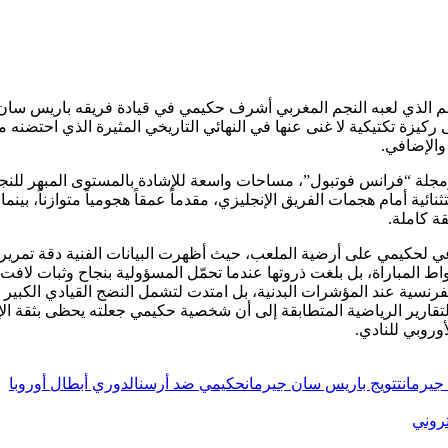
م الذي لعبه النجم المغربي أشرف حكيمي في قيادة فريقه باريس سان
 ركيزة تكتيكية لا غنى عنها في النهائي التاريخي المثيرة الذي احتضنه
مجلة “فرانس فوتبول”، مساحات واسعة للإشادة بالمستوى المبهر للنجم
اغي لحكيمي على أرضية الملعب، حيث أظهرت البيانات الفنية دقة تمرير
 المباراة، بل بلغت ذروتها عندما تحمّل المسؤولية بنجاح وثبات لافت
فرنسية عند المؤشرات البدنية، بل امتدت لتشمل النضج القيادي الكبير ا
د الاستثنائي. وأشارت صحيفة Le Monde الفرنسية والتقارير الرياضية المتطابقة إلى أن شخصية ح
أوروبي للنادي.
جيرمان
تتويج باريس سان جيرمان
حكيمي ضد أرسنال
دوري أبطال أوروبا
تروني