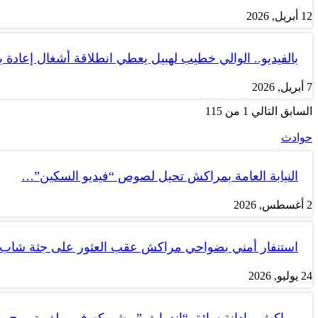
12 أبريل, 2026
بالفيديو.. الوالي خطيب لهبيل يعطي انطلاقة أشغال إعادة
7 أبريل, 2026
السابق
التالي
1 من 115
حوادث
النيابة العامة بمراكش تحيل لصوص “فيديو السكين”…
2 أغسطس, 2026
استنفار أمني بضواحي مراكش عقب العثور على جثة شاب
24 يوليو, 2026
مراكش.. إدانة سائق “إندرايف” وشريكه في ملف ترويج…